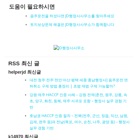
도움이 필요하시면
음주운전을 하셨다면 JD행정사사무소를 찾아주세요
토지보상문제 해결은 JD행정사사무소가 함께합니다
RSS 최신 글
helperjd 최신글
대전·청주·전주·천안·아산·평택·세종·충남행정사] 음주운전 면
허취소 구제 방법 총정리 | 초범·재범 구제 가능할까?
강원·제주 HACCP 인증 사례 – 강원 전역(춘천, 원주, 강릉, 속
초, 양구, 화천, 동해, 제주·서귀포 포함 – 행정사 실무 경험 기
반
호남권 HACCP 인증 절차 – 전북(전주, 군산, 정읍, 익산, 남원,
김제, 완주 등)과 전남(목포, 여수, 순천, 나주, 광양 등) – 행정사
실무 경험 기반
k14970 최신글