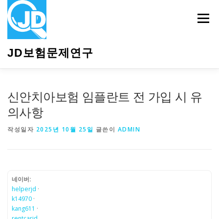
내
용
메뉴
으
로
바
JD보험문제연구
로
가
기
HOME
소개
보험관련정보
상담안내
신안치아보험 임플란트 전 가입 시 유
의사항
작성일자
2025년 10월 25일
글쓴이
ADMIN
네이버:
helperjd
·
k14970
·
kang611
·
rentcarjd