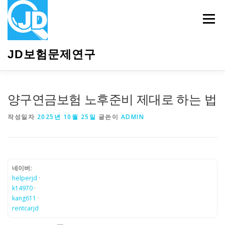
내
용
메뉴
으
로
바
JD보험문제연구
로
가
기
HOME
소개
보험관련정보
상담안내
양구연금보험 노후준비 제대로 하는 법
작성일자
2025년 10월 25일
글쓴이
ADMIN
네이버:
helperjd
·
k14970
·
kang611
·
rentcarjd