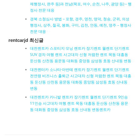
제행정사, 완주 등)과 전남(목포, 여수, 순천, 나주, 광양 등) – 행
정사 전문 대응
경북 소청심사 방법 – 포항, 경주, 영천, 영덕, 청송, 군위, 의성
행정사, 상주, 칠곡, 봉화, 구미, 김천, 안동, 예천, 영주 – 행정사
전문 대응
rentcarjd 최신글
대전렌트카 스포티지·모닝 렌트카 장기렌트 월렌트 단기렌트
SUV 경차 여행 렌트 사고대차 신형 저렴한 렌트 목동 대흥동
둔산동 산천동 용문동 대화동 중앙동 삼성동 효동 산내동 변동
대전렌터카 소나타·아반테 렌트카 장기렌트 월렌트 단기렌트
전연령 비즈니스 출퇴근 사고대차 신형 저렴한 렌트 목동 대흥
동 둔산동 산천동 용문동 대화동 중앙동 삼성동 효동 산내동
변동
대전렌트카 카니발 렌트카 장기렌트 월렌트 단기렌트 9인승
11인승 사고대차 여행 렌트 목동 대흥동 둔산동 산천동 용문
동 대화동 중앙동 삼성동 효동 산내동 변동렌트카