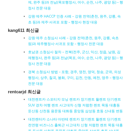
제, 완주 등)과 전남(목포행정사, 여수, 순천, 나주, 광양 등) – 행
정사 전문 대응
강원·제주 HACCP 인증 사례 – 강원 전역(춘천, 원주, 강릉, 속
초 등)과 제주·서귀포 포함 – 행정사 현장 대응
kang611 최신글
강원·제주 소청심사 사례 – 강원 전역(춘천, 원주, 강릉, 속초
등)과 제주행정사·서귀포 포함 – 행정사 전문 대응
호남권 소청심사 절차 – 전북(전주, 군산, 익산, 정읍, 남원, 김
제행정사, 완주 등)과 전남(목포, 여수, 순천, 나주, 광양 등) – 행
정사 전문 대응
경북 소청심사 방법 – 포항, 경주, 영천, 영덕, 청송, 군위, 의성
행정사, 상주, 칠곡, 봉화, 구미, 김천, 안동, 예천, 영주 – 행정사
전문 대응
rentcarjd 최신글
대전렌트카 스포티지·모닝 렌트카 장기렌트 월렌트 단기렌트
SUV 경차 여행 렌트 사고대차 신형 저렴한 렌트 목동 대흥동
둔산동 산천동 용문동 대화동 중앙동 삼성동 효동 산내동 변동
대전렌터카 소나타·아반테 렌트카 장기렌트 월렌트 단기렌트
전연령 비즈니스 출퇴근 사고대차 신형 저렴한 렌트 목동 대흥
동 둔산동 산천동 용문동 대화동 중앙동 삼성동 효동 산내동