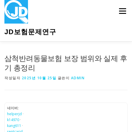
내
용
메뉴
으
로
바
JD보험문제연구
로
가
기
HOME
소개
보험관련정보
상담안내
삼척반려동물보험 보장 범위와 실제 후
기 총정리
작성일자
2025년 10월 25일
글쓴이
ADMIN
네이버:
helperjd
·
k14970
·
kang611
·
rentcarjd