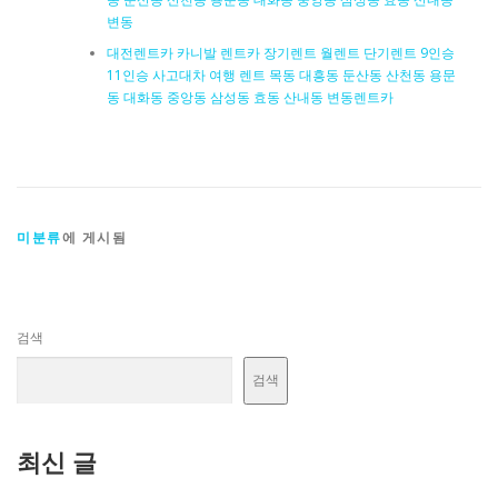
변동
대전렌트카 카니발 렌트카 장기렌트 월렌트 단기렌트 9인승
11인승 사고대차 여행 렌트 목동 대흥동 둔산동 산천동 용문
동 대화동 중앙동 삼성동 효동 산내동 변동렌트카
미분류
에 게시됨
검색
검색
최신 글