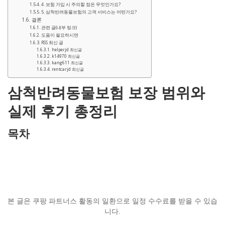
4. 보험 가입 시 주의할 점은 무엇인가요?
5. 삼척반려동물보험의 고객 서비스는 어떤가요?
결론
관련 글(내부 링크)
도움이 필요하시면
RSS 최신 글
helperjd 최신글
k14970 최신글
kang611 최신글
rentcarjd 최신글
삼척반려동물보험 보장 범위와
실제 후기 총정리
목차
본 글은 쿠팡 파트너스 활동의 일환으로 일정 수수료를 받을 수 있습
니다.