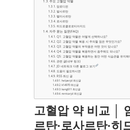
주요 고혈압 약물
암로디핀
발사르탄
텔미사르탄
로사르탄
히드로클로로티아지드
자주 묻는 질문(FAQ)
Q1: 고혈압 약물은 어떻게 선택하나요?
Q2: 고혈압 약물 복용 시 주의할 점은 무엇인가요?
Q3: 고혈압 약물의 부작용은 어떤 것이 있나요?
Q4: 고혈압 약물을 복용하면서 음주해도 되나요?
Q5: 고혈압 약물을 복용하는 동안 어떤 식습관을 유지해
관련 글(내부 링크)
JD 네트워크 다른 블로그 보기
도움이 필요하시면
RSS 최신 글
helperjd 최신글
k14970 최신글
kang611 최신글
rentcarjd 최신글
고혈압 약 비교 │
르탄·로사르탄·히