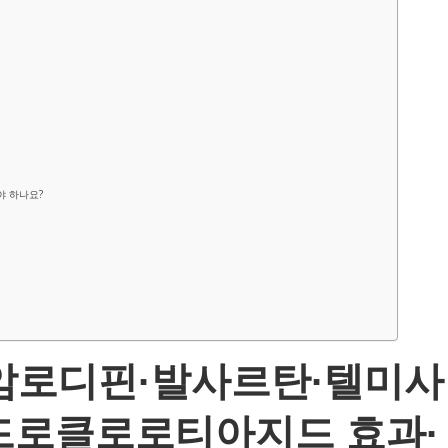
야 하나요?
 암로디핀·발사르탄·텔미사
드로클로로티아지드 효과·