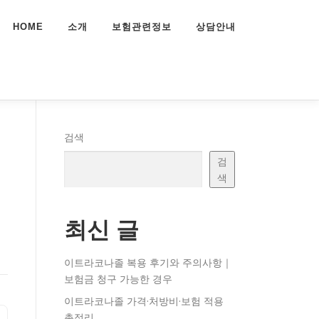
HOME
소개
보험관련정보
상담안내
검색
검
색
최신 글
이트라코나졸 복용 후기와 주의사항｜
보험금 청구 가능한 경우
이트라코나졸 가격·처방비·보험 적용
총정리