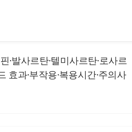
디핀·발사르탄·텔미사르탄·로사르
 효과·부작용·복용시간·주의사