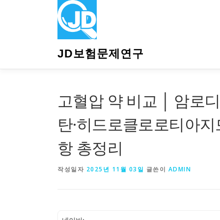
내
용
으
로
바
JD보험문제연구
로
가
기
고혈압 약 비교 │ 암로
탄·히드로클로로티아지드
항 총정리
작성일자
2025년 11월 03일
글쓴이
ADMIN