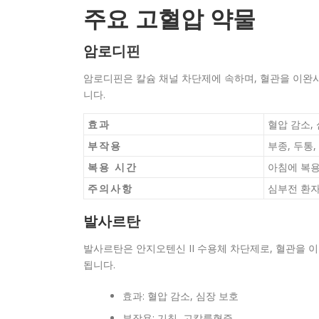
주요 고혈압 약물
암로디핀
암로디핀은 칼슘 채널 차단제에 속하며, 혈관을 이완시
니다.
효과
혈압 감소,
부작용
부종, 두통
복용 시간
아침에 복
주의사항
심부전 환자
발사르탄
발사르탄은 안지오텐신 II 수용체 차단제로, 혈관을 
됩니다.
효과: 혈압 감소, 심장 보호
부작용: 기침, 고칼륨혈증