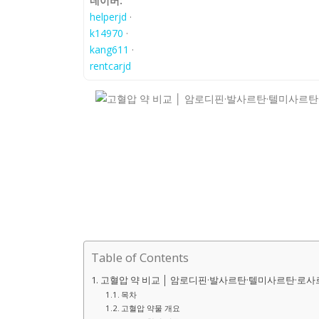
네이버:
helperjd
·
k14970
·
kang611
·
rentcarjd
Table of Contents
고혈압 약 비교 │ 암로디핀·발사르탄·텔미사르탄·로
목차
고혈압 약물 개요