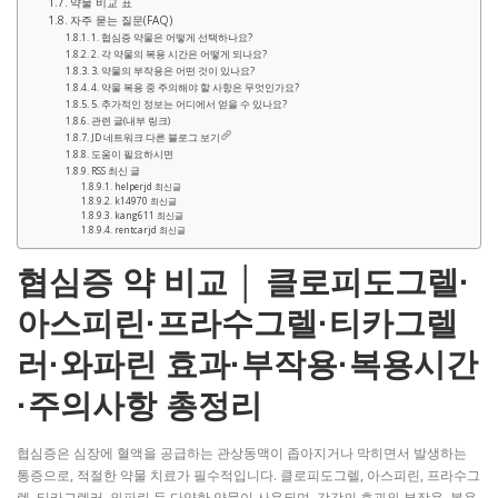
약물 비교 표
자주 묻는 질문(FAQ)
1. 협심증 약물은 어떻게 선택하나요?
2. 각 약물의 복용 시간은 어떻게 되나요?
3. 약물의 부작용은 어떤 것이 있나요?
4. 약물 복용 중 주의해야 할 사항은 무엇인가요?
5. 추가적인 정보는 어디에서 얻을 수 있나요?
관련 글(내부 링크)
JD 네트워크 다른 블로그 보기
도움이 필요하시면
RSS 최신 글
helperjd 최신글
k14970 최신글
kang611 최신글
rentcarjd 최신글
협심증 약 비교 │ 클로피도그렐·
아스피린·프라수그렐·티카그렐
러·와파린 효과·부작용·복용시간
·주의사항 총정리
협심증은 심장에 혈액을 공급하는 관상동맥이 좁아지거나 막히면서 발생하는
통증으로, 적절한 약물 치료가 필수적입니다. 클로피도그렐, 아스피린, 프라수그
렐, 티카그렐러, 와파린 등 다양한 약물이 사용되며, 각각의 효과와 부작용, 복용