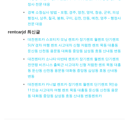
정사 전문 대응
경북 소청심사 방법 – 포항, 경주, 영천, 영덕, 청송, 군위, 의성
행정사, 상주, 칠곡, 봉화, 구미, 김천, 안동, 예천, 영주 – 행정사
전문 대응
rentcarjd 최신글
대전렌트카 스포티지·모닝 렌트카 장기렌트 월렌트 단기렌트
SUV 경차 여행 렌트 사고대차 신형 저렴한 렌트 목동 대흥동
둔산동 산천동 용문동 대화동 중앙동 삼성동 효동 산내동 변동
대전렌터카 소나타·아반테 렌트카 장기렌트 월렌트 단기렌트
전연령 비즈니스 출퇴근 사고대차 신형 저렴한 렌트 목동 대흥
동 둔산동 산천동 용문동 대화동 중앙동 삼성동 효동 산내동
변동
대전렌트카 카니발 렌트카 장기렌트 월렌트 단기렌트 9인승
11인승 사고대차 여행 렌트 목동 대흥동 둔산동 산천동 용문
동 대화동 중앙동 삼성동 효동 산내동 변동렌트카