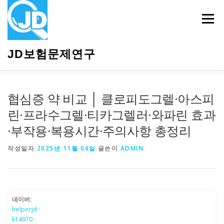
내
용
메뉴
으
로
바
JD보험문제연구
로
가
기
HOME
소개
보험관련정보
상담안내
협심증 약 비교 │ 클로피도그렐·아스피
린·프라수그렐·티카그렐러·와파린 효과
·부작용·복용시간·주의사항 총정리
작성일자
2025년 11월 04일
글쓴이
ADMIN
네이버:
helperjd
·
k14970
·