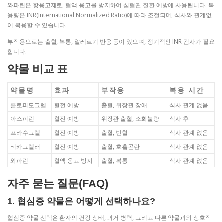
와파린은 항응고제로, 혈액 응고를 방지하여 심혈관 질환 예방에 사용됩니다. 복
용량은 INR(International Normalized Ratio)에 따라 조절되며, 식사와 관계없
이 복용할 수 있습니다.
부작용으로는 출혈, 복통, 알레르기 반응 등이 있으며, 정기적인 INR 검사가 필요
합니다.
약물 비교 표
약물명
효과
부작용
복용 시간
클로피도그렐
혈전 예방
출혈, 위장관 장애
식사 관계 없음
아스피린
혈전 예방
위장관 출혈, 소화불량
식사 후
프라수그렐
혈전 예방
출혈, 빈혈
식사 관계 없음
티카그렐러
혈전 예방
출혈, 호흡곤란
식사 관계 없음
와파린
혈액 응고 방지
출혈, 복통
식사 관계 없음
자주 묻는 질문(FAQ)
1. 협심증 약물은 어떻게 선택하나요?
협심증 약물 선택은 환자의 건강 상태, 과거 병력, 그리고 다른 약물과의 상호작