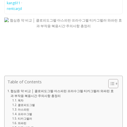
kang611
·
rentcarjd
Table of Contents
협심증 약 비교 │ 클로피도그렐·아스피린·프라수그렐·티카그렐러·와파린 효
과·부작용·복용시간·주의사항 총정리
목차
클로피도그렐
아스피린
프라수그렐
티카그렐러
와파린