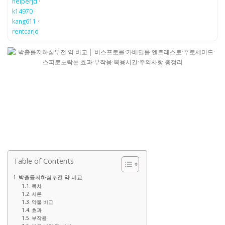
helperjd
·
k14970
·
kang611
·
rentcarjd
Table of Contents
박출률저하심부전 약 비교
목차
서론
약물 비교
효과
부작용