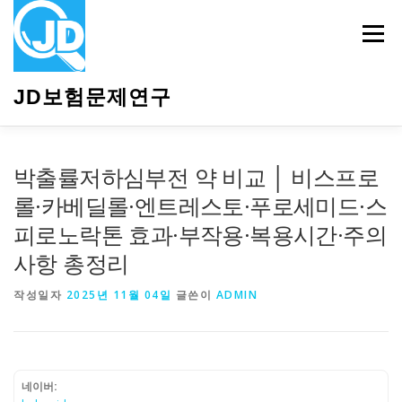
내
용
메뉴
으
로
바
JD보험문제연구
로
가
기
HOME
소개
보험관련정보
상담안내
박출률저하심부전 약 비교 │ 비스프로
롤·카베딜롤·엔트레스토·푸로세미드·스
피로노락톤 효과·부작용·복용시간·주의
사항 총정리
작성일자
2025년 11월 04일
글쓴이
ADMIN
네이버: