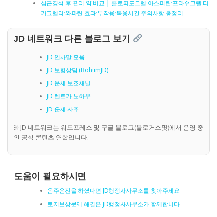
심근경색 후 관리 약 비교 │ 클로피도그렐·아스피린·프라수그렐·티
카그렐러·와파린 효과·부작용·복용시간·주의사항 총정리
JD 네트워크 다른 블로그 보기
JD 인사말 모음
JD 보험상담 (BohumJD)
JD 운세 보조채널
JD 렌트카 노하우
JD 운세·사주
※ JD 네트워크는 워드프레스 및 구글 블로그(블로거스팟)에서 운영 중
인 공식 콘텐츠 연합입니다.
도움이 필요하시면
음주운전을 하셨다면 JD행정사사무소를 찾아주세요
토지보상문제 해결은 JD행정사사무소가 함께합니다