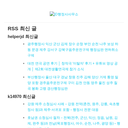
RSS 최신 글
helperjd 최신글
광주행정사 익산 군산 김제 장수 순창 부안 순천 나주 보성 하
동 문경 제주 강서구 강북구음주운전구제 행정심판 면허취소
구제
대전 연극 공연 후기 │ 창작극 ‘이탈자’ 후기 + 유튜브 영상 공
개 │ 제2회 대전생활연극제 참가 소식
부산행정사 울산 대구 경남 창원 진주 김해 양산 거제 통영 밀
양 포항 경주음주운전구제 구미 김천 안동 영주 울진 성주 칠
곡 봉화 고령 경산행정심판
k14970 최신글
강원·제주 소청심사 사례 – 강원 전역(춘천, 원주, 강릉, 속초행
정사 등)과 제주·서귀포 포함 – 행정사 전문 대응
호남권 소청심사 절차 – 전북(전주, 군산, 익산, 정읍, 남원, 김
제, 완주 등)과 전남(목포행정사, 여수, 순천, 나주, 광양 등) – 행