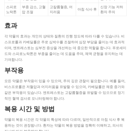
스피로
부종 감소, 고혈
고칼륨혈증, 어
신장 기능 저하
아침 식사 후
노락톤
압 조절
지러움
환자 주의
효과
각 약물의 효과는 개인의 상태와 질환의 진행 정도에 따라 다를 수 있습니다. 비
스프로롤과 카베딜롤은 주로 심박수를 조절하여 심장 부담을 줄이는 데 효과적
이며, 엔트레스토는 심부전 증상을 개선하는 데 중요한 역할을 합니다. 푸로세미
드와 스피로노락톤은 부종을 줄이는 데 도움을 주며, 체액 균형을 유지하는 데
기여합니다.
부작용
모든 약물은 부작용이 있을 수 있으며, 주의 깊은 관찰이 필요합니다. 예를 들어,
비스프로롤은 저혈압과 어지러움을 유발할 수 있으며, 카베딜롤은 체중 증가와
같은 부작용이 있습니다. 엔트레스토는 고칼륨혈증을 유발할 수 있으므로 정기
적인 혈액 검사로 모니터링해야 합니다.
복용 시간 및 방법
약물의 복용 시간은 각 약물의 특성에 따라 다르며, 일반적으로 아침 식사 후 복
용하는 것이 권장됩니다. 환자는 약물의 복용 방법을 정확히 이해하고, 의사의