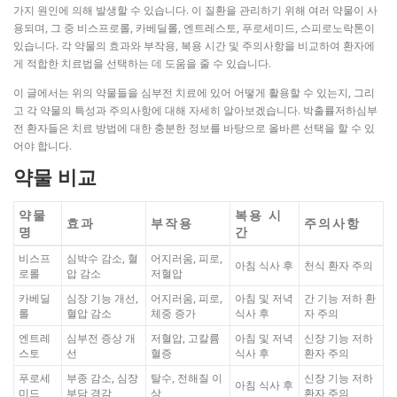
가지 원인에 의해 발생할 수 있습니다. 이 질환을 관리하기 위해 여러 약물이 사
용되며, 그 중 비스프로롤, 카베딜롤, 엔트레스토, 푸로세미드, 스피로노락톤이
있습니다. 각 약물의 효과와 부작용, 복용 시간 및 주의사항을 비교하여 환자에
게 적합한 치료법을 선택하는 데 도움을 줄 수 있습니다.
이 글에서는 위의 약물들을 심부전 치료에 있어 어떻게 활용할 수 있는지, 그리
고 각 약물의 특성과 주의사항에 대해 자세히 알아보겠습니다. 박출률저하심부
전 환자들은 치료 방법에 대한 충분한 정보를 바탕으로 올바른 선택을 할 수 있
어야 합니다.
약물 비교
약물
복용 시
효과
부작용
주의사항
명
간
비스프
심박수 감소, 혈
어지러움, 피로,
아침 식사 후
천식 환자 주의
로롤
압 감소
저혈압
카베딜
심장 기능 개선,
어지러움, 피로,
아침 및 저녁
간 기능 저하 환
롤
혈압 감소
체중 증가
식사 후
자 주의
엔트레
심부전 증상 개
저혈압, 고칼륨
아침 및 저녁
신장 기능 저하
스토
선
혈증
식사 후
환자 주의
푸로세
부종 감소, 심장
탈수, 전해질 이
신장 기능 저하
아침 식사 후
미드
부담 경감
상
환자 주의