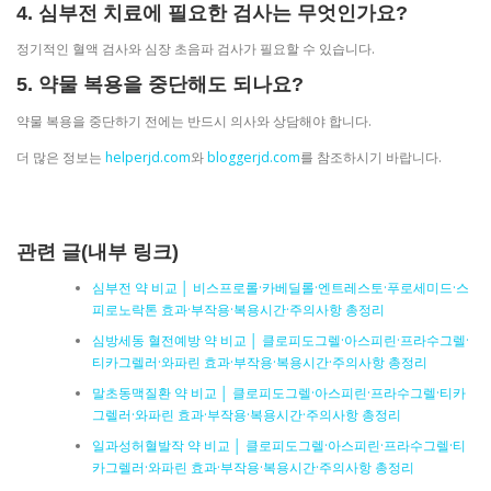
4. 심부전 치료에 필요한 검사는 무엇인가요?
정기적인 혈액 검사와 심장 초음파 검사가 필요할 수 있습니다.
5. 약물 복용을 중단해도 되나요?
약물 복용을 중단하기 전에는 반드시 의사와 상담해야 합니다.
더 많은 정보는
helperjd.com
와
bloggerjd.com
를 참조하시기 바랍니다.
관련 글(내부 링크)
심부전 약 비교 │ 비스프로롤·카베딜롤·엔트레스토·푸로세미드·스
피로노락톤 효과·부작용·복용시간·주의사항 총정리
심방세동 혈전예방 약 비교 │ 클로피도그렐·아스피린·프라수그렐·
티카그렐러·와파린 효과·부작용·복용시간·주의사항 총정리
말초동맥질환 약 비교 │ 클로피도그렐·아스피린·프라수그렐·티카
그렐러·와파린 효과·부작용·복용시간·주의사항 총정리
일과성허혈발작 약 비교 │ 클로피도그렐·아스피린·프라수그렐·티
카그렐러·와파린 효과·부작용·복용시간·주의사항 총정리