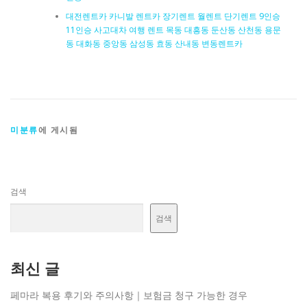
대전렌트카 카니발 렌트카 장기렌트 월렌트 단기렌트 9인승
11인승 사고대차 여행 렌트 목동 대흥동 둔산동 산천동 용문
동 대화동 중앙동 삼성동 효동 산내동 변동렌트카
미분류
에 게시됨
검색
검색
최신 글
페마라 복용 후기와 주의사항｜보험금 청구 가능한 경우