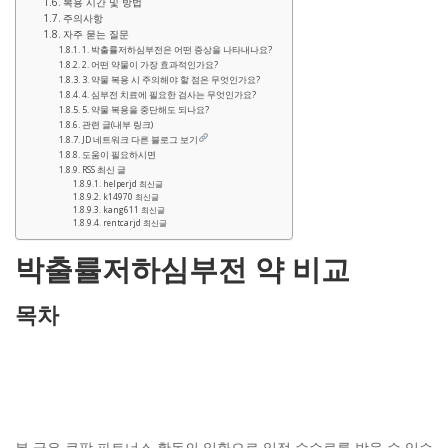
복용 시간 및 방법
주의사항
자주 묻는 질문
1. 박출률저하심부전은 어떤 증상을 나타내나요?
2. 어떤 약물이 가장 효과적인가요?
3. 약물 복용 시 주의해야 할 점은 무엇인가요?
4. 심부전 치료에 필요한 검사는 무엇인가요?
5. 약물 복용을 중단해도 되나요?
관련 글(내부 링크)
JD 네트워크 다른 블로그 보기
도움이 필요하시면
RSS 최신 글
helperjd 최신글
k14970 최신글
kang611 최신글
rentcarjd 최신글
박출률저하심부전 약 비교
목차