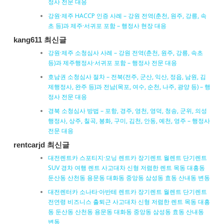
정사 전문 대응
강원·제주 HACCP 인증 사례 – 강원 전역(춘천, 원주, 강릉, 속
초 등)과 제주·서귀포 포함 – 행정사 현장 대응
kang611 최신글
강원·제주 소청심사 사례 – 강원 전역(춘천, 원주, 강릉, 속초
등)과 제주행정사·서귀포 포함 – 행정사 전문 대응
호남권 소청심사 절차 – 전북(전주, 군산, 익산, 정읍, 남원, 김
제행정사, 완주 등)과 전남(목포, 여수, 순천, 나주, 광양 등) – 행
정사 전문 대응
경북 소청심사 방법 – 포항, 경주, 영천, 영덕, 청송, 군위, 의성
행정사, 상주, 칠곡, 봉화, 구미, 김천, 안동, 예천, 영주 – 행정사
전문 대응
rentcarjd 최신글
대전렌트카 스포티지·모닝 렌트카 장기렌트 월렌트 단기렌트
SUV 경차 여행 렌트 사고대차 신형 저렴한 렌트 목동 대흥동
둔산동 산천동 용문동 대화동 중앙동 삼성동 효동 산내동 변동
대전렌터카 소나타·아반테 렌트카 장기렌트 월렌트 단기렌트
전연령 비즈니스 출퇴근 사고대차 신형 저렴한 렌트 목동 대흥
동 둔산동 산천동 용문동 대화동 중앙동 삼성동 효동 산내동
변동