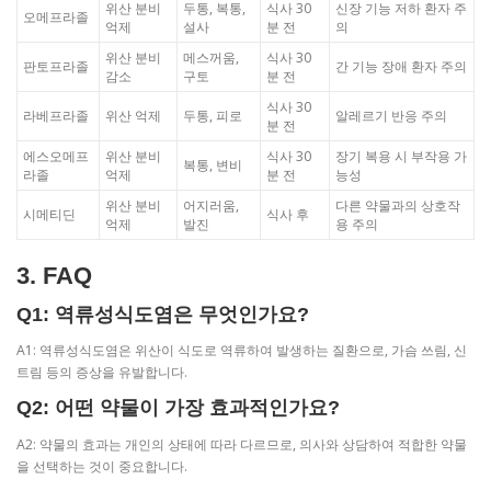
위산 분비
두통, 복통,
식사 30
신장 기능 저하 환자 주
오메프라졸
억제
설사
분 전
의
위산 분비
메스꺼움,
식사 30
판토프라졸
간 기능 장애 환자 주의
감소
구토
분 전
식사 30
라베프라졸
위산 억제
두통, 피로
알레르기 반응 주의
분 전
에스오메프
위산 분비
식사 30
장기 복용 시 부작용 가
복통, 변비
라졸
억제
분 전
능성
위산 분비
어지러움,
다른 약물과의 상호작
시메티딘
식사 후
억제
발진
용 주의
3. FAQ
Q1: 역류성식도염은 무엇인가요?
A1: 역류성식도염은 위산이 식도로 역류하여 발생하는 질환으로, 가슴 쓰림, 신
트림 등의 증상을 유발합니다.
Q2: 어떤 약물이 가장 효과적인가요?
A2: 약물의 효과는 개인의 상태에 따라 다르므로, 의사와 상담하여 적합한 약물
을 선택하는 것이 중요합니다.