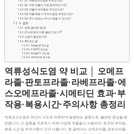
Q1: 역류성식도염은 무엇인가요?
Q2: 어떤 약물이 가장 효과적인가요?
Q3: 약물의 부작용은 무엇인가요?
Q4: 약물 복용 시 주의사항은 무엇인가요?
Q5: 추가 정보는 어디서 찾을 수 있나요?
4. 결론
관련 글(내부 링크)
JD 네트워크 다른 블로그 보기
도움이 필요하시면
RSS 최신 글
helperjd 최신글
k14970 최신글
kang611 최신글
rentcarjd 최신글
역류성식도염 약 비교 │ 오메프
라졸·판토프라졸·라베프라졸·에
스오메프라졸·시메티딘 효과·부
작용·복용시간·주의사항 총정리
역류성식도염은 위산이 식도로 역류하여 발생하는 질환으로, 불편한 증상을 동
반합니다. 이 질환을 치료하기 위해 다양한 약물들이 사용되며, 효과와 부작용,
복용 시간 및 주의사항이 각각 다릅니다. 본 글에서는 오메프라졸, 판토프라졸,