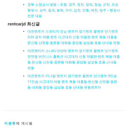
경북 소청심사 방법 – 포항, 경주, 영천, 영덕, 청송, 군위, 의성
행정사, 상주, 칠곡, 봉화, 구미, 김천, 안동, 예천, 영주 – 행정사
전문 대응
rentcarjd 최신글
대전렌트카 스포티지·모닝 렌트카 장기렌트 월렌트 단기렌트
SUV 경차 여행 렌트 사고대차 신형 저렴한 렌트 목동 대흥동
둔산동 산천동 용문동 대화동 중앙동 삼성동 효동 산내동 변동
대전렌터카 소나타·아반테 렌트카 장기렌트 월렌트 단기렌트
전연령 비즈니스 출퇴근 사고대차 신형 저렴한 렌트 목동 대흥
동 둔산동 산천동 용문동 대화동 중앙동 삼성동 효동 산내동
변동
대전렌트카 카니발 렌트카 장기렌트 월렌트 단기렌트 9인승
11인승 사고대차 여행 렌트 목동 대흥동 둔산동 산천동 용문
동 대화동 중앙동 삼성동 효동 산내동 변동렌트카
미분류
에 게시됨