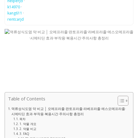
helperjd
·
k14970
·
kang611
·
rentcarjd
Table of Contents
역류성식도염 약 비교 │ 오메프라졸·판토프라졸·라베프라졸·에스오메프라졸·
시메티딘 효과·부작용·복용시간·주의사항 총정리
목차
1. 약물 개요
2. 약물 비교
3. FAQ