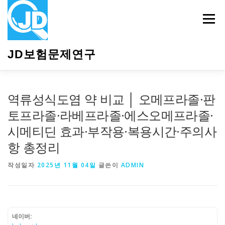
내
용
메뉴
으
로
바
JD보험문제연구
로
가
기
HOME
소개
보험관련정보
상담안내
역류성식도염 약 비교 │ 오메프라졸·판
토프라졸·라베프라졸·에스오메프라졸·
시메티딘 효과·부작용·복용시간·주의사
항 총정리
작성일자
2025년 11월 04일
글쓴이
ADMIN
네이버: