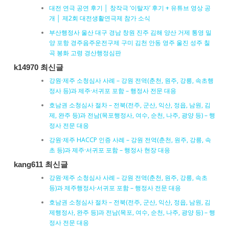
대전 연극 공연 후기 │ 창작극 ‘이탈자’ 후기 + 유튜브 영상 공
개 │ 제2회 대전생활연극제 참가 소식
부산행정사 울산 대구 경남 창원 진주 김해 양산 거제 통영 밀
양 포항 경주음주운전구제 구미 김천 안동 영주 울진 성주 칠
곡 봉화 고령 경산행정심판
k14970 최신글
강원·제주 소청심사 사례 – 강원 전역(춘천, 원주, 강릉, 속초행
정사 등)과 제주·서귀포 포함 – 행정사 전문 대응
호남권 소청심사 절차 – 전북(전주, 군산, 익산, 정읍, 남원, 김
제, 완주 등)과 전남(목포행정사, 여수, 순천, 나주, 광양 등) – 행
정사 전문 대응
강원·제주 HACCP 인증 사례 – 강원 전역(춘천, 원주, 강릉, 속
초 등)과 제주·서귀포 포함 – 행정사 현장 대응
kang611 최신글
강원·제주 소청심사 사례 – 강원 전역(춘천, 원주, 강릉, 속초
등)과 제주행정사·서귀포 포함 – 행정사 전문 대응
호남권 소청심사 절차 – 전북(전주, 군산, 익산, 정읍, 남원, 김
제행정사, 완주 등)과 전남(목포, 여수, 순천, 나주, 광양 등) – 행
정사 전문 대응