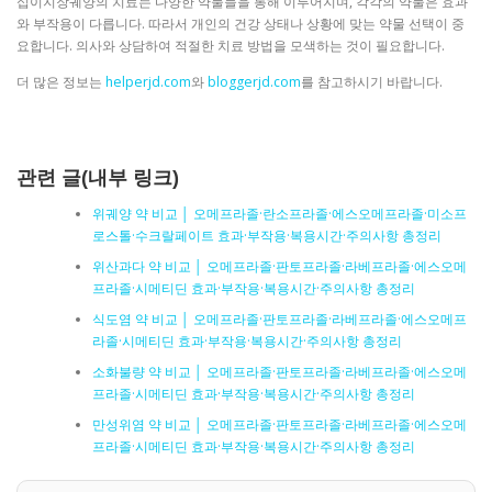
십이지장궤양의 치료는 다양한 약물들을 통해 이루어지며, 각각의 약물은 효과
와 부작용이 다릅니다. 따라서 개인의 건강 상태나 상황에 맞는 약물 선택이 중
요합니다. 의사와 상담하여 적절한 치료 방법을 모색하는 것이 필요합니다.
더 많은 정보는
helperjd.com
와
bloggerjd.com
를 참고하시기 바랍니다.
관련 글(내부 링크)
위궤양 약 비교 │ 오메프라졸·란소프라졸·에스오메프라졸·미소프
로스톨·수크랄페이트 효과·부작용·복용시간·주의사항 총정리
위산과다 약 비교 │ 오메프라졸·판토프라졸·라베프라졸·에스오메
프라졸·시메티딘 효과·부작용·복용시간·주의사항 총정리
식도염 약 비교 │ 오메프라졸·판토프라졸·라베프라졸·에스오메프
라졸·시메티딘 효과·부작용·복용시간·주의사항 총정리
소화불량 약 비교 │ 오메프라졸·판토프라졸·라베프라졸·에스오메
프라졸·시메티딘 효과·부작용·복용시간·주의사항 총정리
만성위염 약 비교 │ 오메프라졸·판토프라졸·라베프라졸·에스오메
프라졸·시메티딘 효과·부작용·복용시간·주의사항 총정리