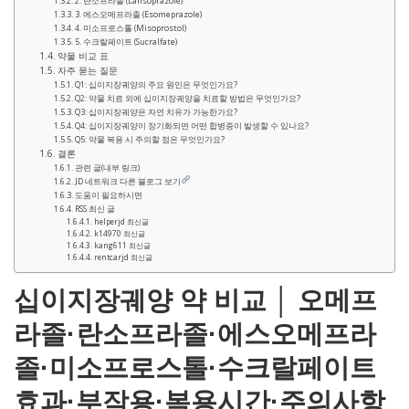
2. 란소프라졸 (Lansoprazole)
3. 에스오메프라졸 (Esomeprazole)
4. 미소프로스톨 (Misoprostol)
5. 수크랄페이트 (Sucralfate)
약물 비교 표
자주 묻는 질문
Q1: 십이지장궤양의 주요 원인은 무엇인가요?
Q2: 약물 치료 외에 십이지장궤양을 치료할 방법은 무엇인가요?
Q3: 십이지장궤양은 자연 치유가 가능한가요?
Q4: 십이지장궤양이 장기화되면 어떤 합병증이 발생할 수 있나요?
Q5: 약물 복용 시 주의할 점은 무엇인가요?
결론
관련 글(내부 링크)
JD 네트워크 다른 블로그 보기
도움이 필요하시면
RSS 최신 글
helperjd 최신글
k14970 최신글
kang611 최신글
rentcarjd 최신글
십이지장궤양 약 비교 │ 오메프
라졸·란소프라졸·에스오메프라
졸·미소프로스톨·수크랄페이트
효과·부작용·복용시간·주의사항