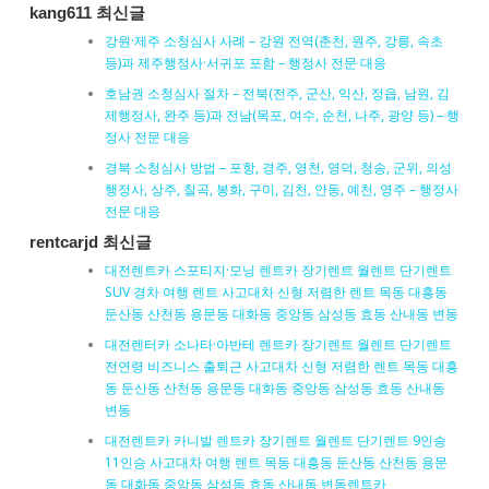
kang611 최신글
강원·제주 소청심사 사례 – 강원 전역(춘천, 원주, 강릉, 속초
등)과 제주행정사·서귀포 포함 – 행정사 전문 대응
호남권 소청심사 절차 – 전북(전주, 군산, 익산, 정읍, 남원, 김
제행정사, 완주 등)과 전남(목포, 여수, 순천, 나주, 광양 등) – 행
정사 전문 대응
경북 소청심사 방법 – 포항, 경주, 영천, 영덕, 청송, 군위, 의성
행정사, 상주, 칠곡, 봉화, 구미, 김천, 안동, 예천, 영주 – 행정사
전문 대응
rentcarjd 최신글
대전렌트카 스포티지·모닝 렌트카 장기렌트 월렌트 단기렌트
SUV 경차 여행 렌트 사고대차 신형 저렴한 렌트 목동 대흥동
둔산동 산천동 용문동 대화동 중앙동 삼성동 효동 산내동 변동
대전렌터카 소나타·아반테 렌트카 장기렌트 월렌트 단기렌트
전연령 비즈니스 출퇴근 사고대차 신형 저렴한 렌트 목동 대흥
동 둔산동 산천동 용문동 대화동 중앙동 삼성동 효동 산내동
변동
대전렌트카 카니발 렌트카 장기렌트 월렌트 단기렌트 9인승
11인승 사고대차 여행 렌트 목동 대흥동 둔산동 산천동 용문
동 대화동 중앙동 삼성동 효동 산내동 변동렌트카