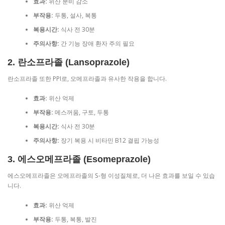
효과:
위산 분비 감소
부작용:
두통, 설사, 복통
복용시간:
식사 전 30분
주의사항:
간 기능 장애 환자 주의 필요
2. 란소프라졸 (Lansoprazole)
란소프라졸 또한 PPI로, 오메프라졸과 유사한 작용을 합니다.
효과:
위산 억제
부작용:
메스꺼움, 구토, 두통
복용시간:
식사 전 30분
주의사항:
장기 복용 시 비타민 B12 결핍 가능성
3. 에스오메프라졸 (Esomeprazole)
에스오메프라졸은 오메프라졸의 S-형 이성질체로, 더 나은 효과를 보일 수 있습
니다.
효과:
위산 억제
부작용:
두통, 복통, 발진