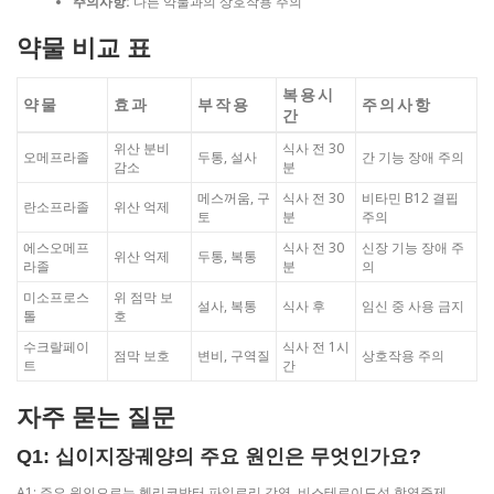
주의사항:
다른 약물과의 상호작용 주의
약물 비교 표
복용시
약물
효과
부작용
주의사항
간
위산 분비
식사 전 30
오메프라졸
두통, 설사
간 기능 장애 주의
감소
분
메스꺼움, 구
식사 전 30
비타민 B12 결핍
란소프라졸
위산 억제
토
분
주의
에스오메프
식사 전 30
신장 기능 장애 주
위산 억제
두통, 복통
라졸
분
의
미소프로스
위 점막 보
설사, 복통
식사 후
임신 중 사용 금지
톨
호
수크랄페이
식사 전 1시
점막 보호
변비, 구역질
상호작용 주의
트
간
자주 묻는 질문
Q1: 십이지장궤양의 주요 원인은 무엇인가요?
A1: 주요 원인으로는 헬리코박터 파일로리 감염, 비스테로이드성 항염증제