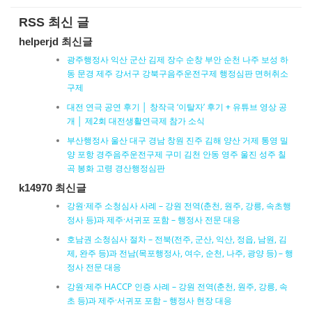
RSS 최신 글
helperjd 최신글
광주행정사 익산 군산 김제 장수 순창 부안 순천 나주 보성 하
동 문경 제주 강서구 강북구음주운전구제 행정심판 면허취소
구제
대전 연극 공연 후기 │ 창작극 ‘이탈자’ 후기 + 유튜브 영상 공
개 │ 제2회 대전생활연극제 참가 소식
부산행정사 울산 대구 경남 창원 진주 김해 양산 거제 통영 밀
양 포항 경주음주운전구제 구미 김천 안동 영주 울진 성주 칠
곡 봉화 고령 경산행정심판
k14970 최신글
강원·제주 소청심사 사례 – 강원 전역(춘천, 원주, 강릉, 속초행
정사 등)과 제주·서귀포 포함 – 행정사 전문 대응
호남권 소청심사 절차 – 전북(전주, 군산, 익산, 정읍, 남원, 김
제, 완주 등)과 전남(목포행정사, 여수, 순천, 나주, 광양 등) – 행
정사 전문 대응
강원·제주 HACCP 인증 사례 – 강원 전역(춘천, 원주, 강릉, 속
초 등)과 제주·서귀포 포함 – 행정사 현장 대응