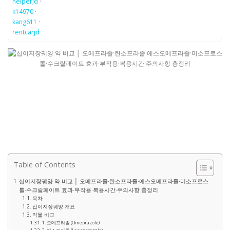
helperjd
·
k14970
·
kang611
·
rentcarjd
Table of Contents
십이지장궤양 약 비교 │ 오메프라졸·란소프라졸·에스오메프라졸·미소프로스
톨·수크랄페이트 효과·부작용·복용시간·주의사항 총정리
목차
십이지장궤양 개요
약물 비교
1. 오메프라졸 (Omeprazole)