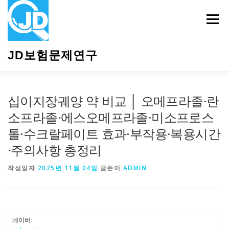
내
용
메뉴
으
로
바
JD보험문제연구
로
가
기
HOME
소개
보험관련정보
상담안내
십이지장궤양 약 비교 │ 오메프라졸·란
소프라졸·에스오메프라졸·미소프로스
톨·수크랄페이트 효과·부작용·복용시간
·주의사항 총정리
작성일자
2025년 11월 04일
글쓴이
ADMIN
네이버: