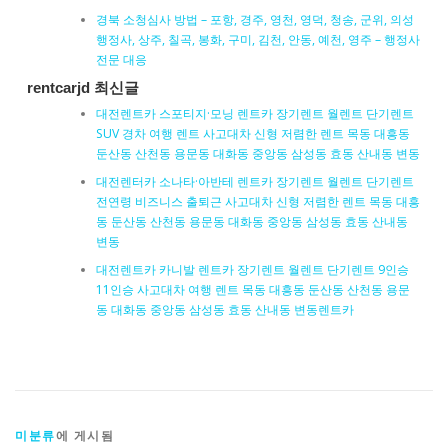
경북 소청심사 방법 – 포항, 경주, 영천, 영덕, 청송, 군위, 의성
행정사, 상주, 칠곡, 봉화, 구미, 김천, 안동, 예천, 영주 – 행정사
전문 대응
rentcarjd 최신글
대전렌트카 스포티지·모닝 렌트카 장기렌트 월렌트 단기렌트
SUV 경차 여행 렌트 사고대차 신형 저렴한 렌트 목동 대흥동
둔산동 산천동 용문동 대화동 중앙동 삼성동 효동 산내동 변동
대전렌터카 소나타·아반테 렌트카 장기렌트 월렌트 단기렌트
전연령 비즈니스 출퇴근 사고대차 신형 저렴한 렌트 목동 대흥
동 둔산동 산천동 용문동 대화동 중앙동 삼성동 효동 산내동
변동
대전렌트카 카니발 렌트카 장기렌트 월렌트 단기렌트 9인승
11인승 사고대차 여행 렌트 목동 대흥동 둔산동 산천동 용문
동 대화동 중앙동 삼성동 효동 산내동 변동렌트카
미분류
에 게시됨