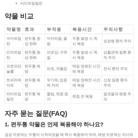
아미트립틸린
약물 비교
약물명
효과
부작용
복용시간
주의사항
수마트립
편두통 증
어지러움, 졸
두통 발생 시 즉
심장병 환자 주의
탄
상 완화
림
시 복용
리자트립
편두통 증
피로감, 구역
두통 발생 시 즉
심혈관계 질환 환
탄
상 완화
질
시 복용
자 주의
프로프라
편두통 예
매일 정해진 시간
피로, 저혈압
천식 환자 주의
놀롤
방
에 복용
토피라메
편두통 예
무기력, 집중
매일 정해진 시간
신장 질환 환자
이트
방
력 저하
에 복용
주의
아미트립
편두통 예
졸림, 체중 증
알코올과 병용 주
취침 전 복용
틸린
방
가
의
자주 묻는 질문(FAQ)
1. 편두통 약물은 언제 복용해야 하나요?
급성 치료제는 두통이 시작되었을 때 즉시 복용해야 하며, 예방 치료제는 의사의