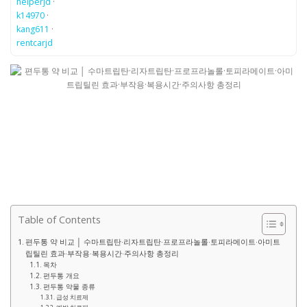
helperjd
·
k14970
·
kang611
·
rentcarjd
Table of Contents
편두통 약 비교 │ 수마트립탄·리자트립탄·프로프라놀롤·토피라메이트·아미트
립틸린 효과·부작용·복용시간·주의사항 총정리
목차
편두통 개요
편두통 약물 종류
급성 치료제