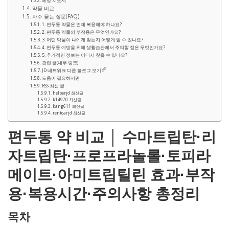
예방 치료제
약물 비교
자주 묻는 질문(FAQ)
1. 편두통 약물은 언제 복용해야 하나요?
2. 편두통 약물의 부작용은 무엇인가요?
3. 어떤 약물이 나에게 맞는지 어떻게 알 수 있나요?
4. 편두통 예방을 위해 생활습관에서 주의할 점은 무엇인가요?
5. 추가적인 정보는 어디서 찾을 수 있나요?
관련 글(내부 링크)
JD 네트워크 다른 블로그 보기
도움이 필요하시면
RSS 최신 글
helperjd 최신글
k14970 최신글
kang611 최신글
rentcarjd 최신글
편두통 약 비교 │ 수마트립탄·리
자트립탄·프로프라놀롤·토피라
메이트·아미트립틸린 효과·부작
용·복용시간·주의사항 총정리
목차