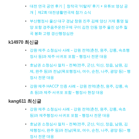
대전 연극 공연 후기 │ 창작극 ‘이탈자’ 후기 + 유튜브 영상 공
개 │ 제2회 대전생활연극제 참가 소식
부산행정사 울산 대구 경남 창원 진주 김해 양산 거제 통영 밀
양 포항 경주음주운전구제 구미 김천 안동 영주 울진 성주 칠
곡 봉화 고령 경산행정심판
k14970 최신글
강원·제주 소청심사 사례 – 강원 전역(춘천, 원주, 강릉, 속초행
정사 등)과 제주·서귀포 포함 – 행정사 전문 대응
호남권 소청심사 절차 – 전북(전주, 군산, 익산, 정읍, 남원, 김
제, 완주 등)과 전남(목포행정사, 여수, 순천, 나주, 광양 등) – 행
정사 전문 대응
강원·제주 HACCP 인증 사례 – 강원 전역(춘천, 원주, 강릉, 속
초 등)과 제주·서귀포 포함 – 행정사 현장 대응
kang611 최신글
강원·제주 소청심사 사례 – 강원 전역(춘천, 원주, 강릉, 속초
등)과 제주행정사·서귀포 포함 – 행정사 전문 대응
호남권 소청심사 절차 – 전북(전주, 군산, 익산, 정읍, 남원, 김
제행정사, 완주 등)과 전남(목포, 여수, 순천, 나주, 광양 등) – 행
정사 전문 대응