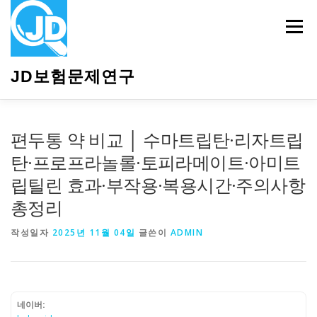
내
용
메뉴
으
로
바
JD보험문제연구
로
가
기
HOME
소개
보험관련정보
상담안내
편두통 약 비교 │ 수마트립탄·리자트립
탄·프로프라놀롤·토피라메이트·아미트
립틸린 효과·부작용·복용시간·주의사항
총정리
작성일자
2025년 11월 04일
글쓴이
ADMIN
네이버: