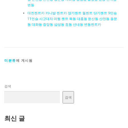
변동
대전렌트카 카니발 렌트카 장기렌트 월렌트 단기렌트 9인승
11인승 사고대차 여행 렌트 목동 대흥동 둔산동 산천동 용문
동 대화동 중앙동 삼성동 효동 산내동 변동렌트카
미분류
에 게시됨
검색
검색
최신 글