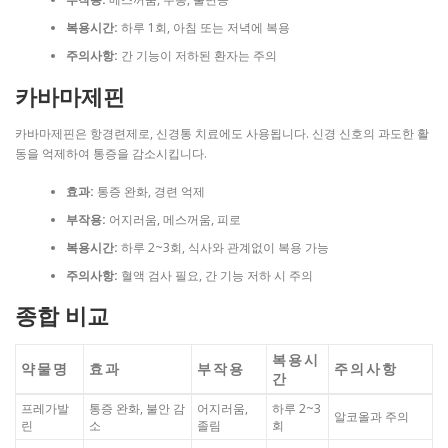
복용시간:
하루 1회, 아침 또는 저녁에 복용
주의사항:
간 기능이 저하된 환자는 주의
카바마제핀
카바마제핀은 항경련제로, 신경통 치료에도 사용됩니다. 신경 신호의 과도한 활
동을 억제하여 통증을 감소시킵니다.
효과:
통증 완화, 경련 억제
부작용:
어지러움, 메스꺼움, 피로
복용시간:
하루 2~3회, 식사와 관계없이 복용 가능
주의사항:
혈액 검사 필요, 간 기능 저하 시 주의
종합 비교
복용시
약물명
효과
부작용
주의사항
간
프레가발
통증 완화, 불안 감
어지러움,
하루 2~3
알코올과 주의
린
소
졸림
회