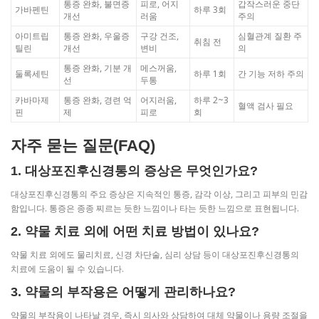
통증 완화, 불면증
피로, 어지
갑작스러운 중단
가바펜틴
하루 3회
개선
러움
주의
아미트립
통증 완화, 우울증
구강 건조,
심혈관계 질환 주
취침 전
틸린
개선
변비
의
통증 완화, 기분 개
메스꺼움,
둘록세틴
하루 1회
간 기능 저하 주의
선
두통
카바마제
통증 완화, 경련 억
어지러움,
하루 2~3
혈액 검사 필요
핀
제
피로
회
자주 묻는 질문(FAQ)
1. 대상포진후신경통의 증상은 무엇인가요?
대상포진후신경통의 주요 증상은 지속적인 통증, 감각 이상, 그리고 피부의 민감
함입니다. 통증은 종종 찌르는 듯한 느낌이나 타는 듯한 느낌으로 표현됩니다.
2. 약물 치료 외에 어떤 치료 방법이 있나요?
약물 치료 외에도 물리치료, 신경 차단술, 심리 상담 등이 대상포진후신경통의
치료에 도움이 될 수 있습니다.
3. 약물의 부작용은 어떻게 관리하나요?
약물의 부작용이 나타날 경우, 즉시 의사와 상담하여 대체 약물이나 용량 조절을