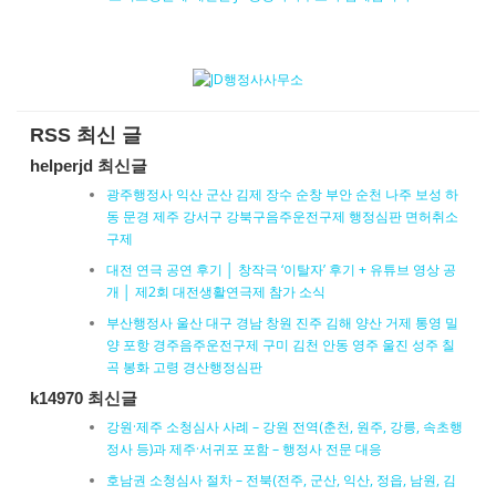
RSS 최신 글
helperjd 최신글
광주행정사 익산 군산 김제 장수 순창 부안 순천 나주 보성 하
동 문경 제주 강서구 강북구음주운전구제 행정심판 면허취소
구제
대전 연극 공연 후기 │ 창작극 ‘이탈자’ 후기 + 유튜브 영상 공
개 │ 제2회 대전생활연극제 참가 소식
부산행정사 울산 대구 경남 창원 진주 김해 양산 거제 통영 밀
양 포항 경주음주운전구제 구미 김천 안동 영주 울진 성주 칠
곡 봉화 고령 경산행정심판
k14970 최신글
강원·제주 소청심사 사례 – 강원 전역(춘천, 원주, 강릉, 속초행
정사 등)과 제주·서귀포 포함 – 행정사 전문 대응
호남권 소청심사 절차 – 전북(전주, 군산, 익산, 정읍, 남원, 김