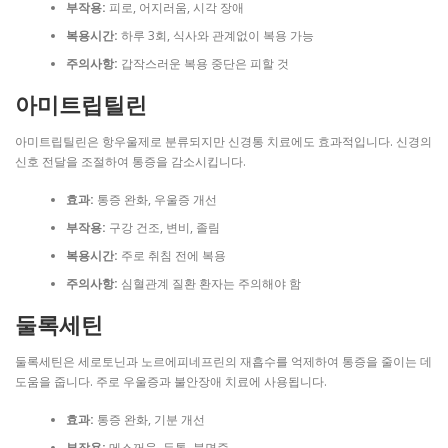
부작용:
피로, 어지러움, 시각 장애
복용시간:
하루 3회, 식사와 관계없이 복용 가능
주의사항:
갑작스러운 복용 중단은 피할 것
아미트립틸린
아미트립틸린은 항우울제로 분류되지만 신경통 치료에도 효과적입니다. 신경의
신호 전달을 조절하여 통증을 감소시킵니다.
효과:
통증 완화, 우울증 개선
부작용:
구강 건조, 변비, 졸림
복용시간:
주로 취침 전에 복용
주의사항:
심혈관계 질환 환자는 주의해야 함
둘록세틴
둘록세틴은 세로토닌과 노르에피네프린의 재흡수를 억제하여 통증을 줄이는 데
도움을 줍니다. 주로 우울증과 불안장애 치료에 사용됩니다.
효과:
통증 완화, 기분 개선
부작용:
메스꺼움, 두통, 불면증