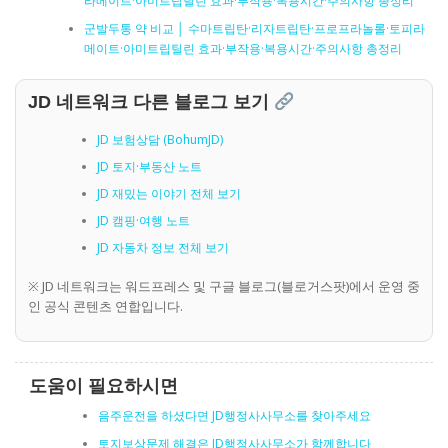
라메이트·아미트립틸린 효과·부작용·복용시간·주의사항 총정리
군발두통 약 비교 │ 수마트립탄·리자트립탄·프로프라놀롤·토피라
메이트·아미트립틸린 효과·부작용·복용시간·주의사항 총정리
JD 네트워크 다른 블로그 보기
JD 보험상담 (BohumJD)
JD 토지·부동산 노트
JD 재밌는 이야기 전체 보기
JD 캠핑·여행 노트
JD 자동차 정보 전체 보기
※ JD 네트워크는 워드프레스 및 구글 블로그(블로거스팟)에서 운영 중
인 공식 콘텐츠 연합입니다.
도움이 필요하시면
음주운전을 하셨다면 JD행정사사무소를 찾아주세요
토지보상문제 해결은 JD행정사사무소가 함께합니다