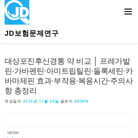
내
용
메뉴
으
로
바
JD보험문제연구
로
가
기
HOME
소개
보험관련정보
상담안내
대상포진후신경통 약 비교 │ 프레가발
린·가바펜틴·아미트립틸린·둘록세틴·카
바마제핀 효과·부작용·복용시간·주의사
항 총정리
작성일자
2025년 11월 04일
글쓴이
ADMIN
네이버: