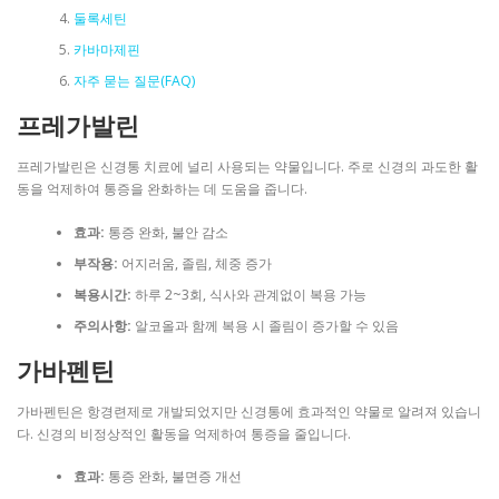
둘록세틴
카바마제핀
자주 묻는 질문(FAQ)
프레가발린
프레가발린은 신경통 치료에 널리 사용되는 약물입니다. 주로 신경의 과도한 활
동을 억제하여 통증을 완화하는 데 도움을 줍니다.
효과:
통증 완화, 불안 감소
부작용:
어지러움, 졸림, 체중 증가
복용시간:
하루 2~3회, 식사와 관계없이 복용 가능
주의사항:
알코올과 함께 복용 시 졸림이 증가할 수 있음
가바펜틴
가바펜틴은 항경련제로 개발되었지만 신경통에 효과적인 약물로 알려져 있습니
다. 신경의 비정상적인 활동을 억제하여 통증을 줄입니다.
효과:
통증 완화, 불면증 개선