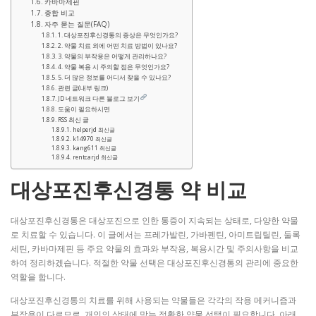
카바마제핀
종합 비교
자주 묻는 질문(FAQ)
1. 대상포진후신경통의 증상은 무엇인가요?
2. 약물 치료 외에 어떤 치료 방법이 있나요?
3. 약물의 부작용은 어떻게 관리하나요?
4. 약물 복용 시 주의할 점은 무엇인가요?
5. 더 많은 정보를 어디서 찾을 수 있나요?
관련 글(내부 링크)
JD 네트워크 다른 블로그 보기
도움이 필요하시면
RSS 최신 글
helperjd 최신글
k14970 최신글
kang611 최신글
rentcarjd 최신글
대상포진후신경통 약 비교
대상포진후신경통은 대상포진으로 인한 통증이 지속되는 상태로, 다양한 약물
로 치료할 수 있습니다. 이 글에서는 프레가발린, 가바펜틴, 아미트립틸린, 둘록
세틴, 카바마제핀 등 주요 약물의 효과와 부작용, 복용시간 및 주의사항을 비교
하여 정리하겠습니다. 적절한 약물 선택은 대상포진후신경통의 관리에 중요한
역할을 합니다.
대상포진후신경통의 치료를 위해 사용되는 약물들은 각각의 작용 메커니즘과
부작용이 다르므로, 개인의 상태에 맞는 정확한 약물 선택이 필요합니다. 아래