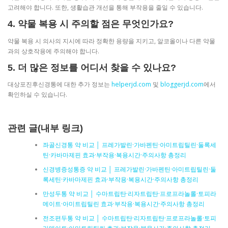
고려해야 합니다. 또한, 생활습관 개선을 통해 부작용을 줄일 수 있습니다.
4. 약물 복용 시 주의할 점은 무엇인가요?
약물 복용 시 의사의 지시에 따라 정확한 용량을 지키고, 알코올이나 다른 약물
과의 상호작용에 주의해야 합니다.
5. 더 많은 정보를 어디서 찾을 수 있나요?
대상포진후신경통에 대한 추가 정보는
helperjd.com
및
bloggerjd.com
에서
확인하실 수 있습니다.
관련 글(내부 링크)
좌골신경통 약 비교 │ 프레가발린·가바펜틴·아미트립틸린·둘록세
틴·카바마제핀 효과·부작용·복용시간·주의사항 총정리
신경병증성통증 약 비교 │ 프레가발린·가바펜틴·아미트립틸린·둘
록세틴·카바마제핀 효과·부작용·복용시간·주의사항 총정리
만성두통 약 비교 │ 수마트립탄·리자트립탄·프로프라놀롤·토피라
메이트·아미트립틸린 효과·부작용·복용시간·주의사항 총정리
전조편두통 약 비교 │ 수마트립탄·리자트립탄·프로프라놀롤·토피