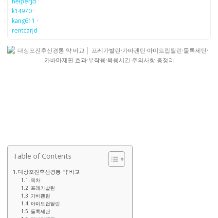
helperjd
·
k14970
·
kang611
·
rentcarjd
Table of Contents
대상포진후신경통 약 비교
목차
프레가발린
가바펜틴
아미트립틸린
둘록세틴