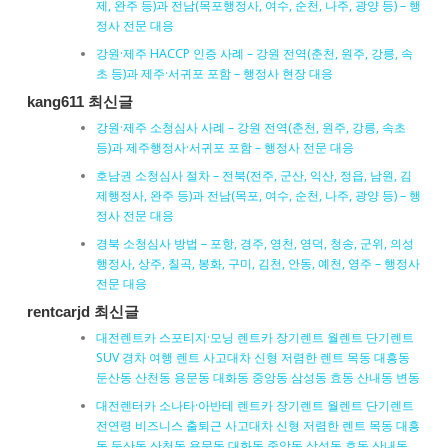
제, 완주 등)과 전남(목포행정사, 여수, 순천, 나주, 광양 등) – 행
정사 전문 대응
강원·제주 HACCP 인증 사례 – 강원 전역(춘천, 원주, 강릉, 속
초 등)과 제주·서귀포 포함 – 행정사 현장 대응
kang611 최신글
강원·제주 소청심사 사례 – 강원 전역(춘천, 원주, 강릉, 속초
등)과 제주행정사·서귀포 포함 – 행정사 전문 대응
호남권 소청심사 절차 – 전북(전주, 군산, 익산, 정읍, 남원, 김
제행정사, 완주 등)과 전남(목포, 여수, 순천, 나주, 광양 등) – 행
정사 전문 대응
경북 소청심사 방법 – 포항, 경주, 영천, 영덕, 청송, 군위, 의성
행정사, 상주, 칠곡, 봉화, 구미, 김천, 안동, 예천, 영주 – 행정사
전문 대응
rentcarjd 최신글
대전렌트카 스포티지·모닝 렌트카 장기렌트 월렌트 단기렌트
SUV 경차 여행 렌트 사고대차 신형 저렴한 렌트 목동 대흥동
둔산동 산천동 용문동 대화동 중앙동 삼성동 효동 산내동 변동
대전렌터카 소나타·아반테 렌트카 장기렌트 월렌트 단기렌트
전연령 비즈니스 출퇴근 사고대차 신형 저렴한 렌트 목동 대흥
동 둔산동 산천동 용문동 대화동 중앙동 삼성동 효동 산내동