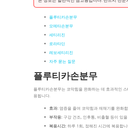
플루티카손분무
모메타손분무
세티리진
로라타딘
레보세티리진
자주 묻는 질문
플루티카손분무
플루티카손분무는 코막힘을 완화하는 데 효과적인 스테
용됩니다.
효과:
염증을 줄여 코막힘과 재채기를 완화합
부작용:
구강 건조, 인후통, 비출혈 등이 있을
복용시간:
하루 1회, 정해진 시간에 복용합니