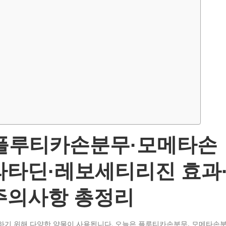
│ 플루티카손분무·모메타손
라타딘·레보세티리진 효과
주의사항 총정리
화하기 위해 다양한 약물이 사용됩니다. 오늘은 플루티카손분무, 모메타손