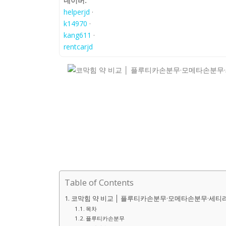
네이버:
helperjd
·
k14970
·
kang611
·
rentcarjd
Table of Contents
코막힘 약 비교 │ 플루티카손분무·모메타손분무·세티
목차
플루티카손분무