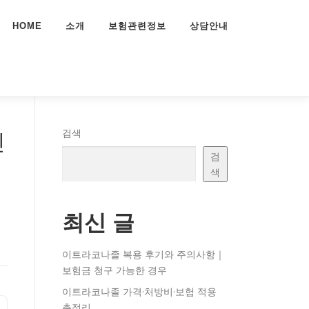
HOME
소개
보험관련정보
상담안내
진
검색
검
색
최신 글
이트라코나졸 복용 후기와 주의사항｜
보험금 청구 가능한 경우
이트라코나졸 가격·처방비·보험 적용
총정리