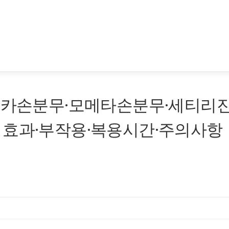
루티카손분무·모메타손분무·세티리
 효과·부작용·복용시간·주의사항