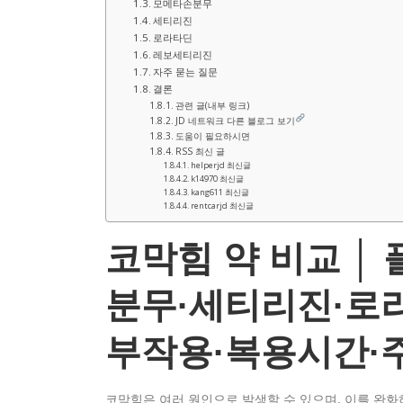
모메타손분무
세티리진
로라타딘
레보세티리진
자주 묻는 질문
결론
관련 글(내부 링크)
JD 네트워크 다른 블로그 보기
도움이 필요하시면
RSS 최신 글
helperjd 최신글
k14970 최신글
kang611 최신글
rentcarjd 최신글
코막힘 약 비교 
분무·세티리진·로
부작용·복용시간·
코막힘은 여러 원인으로 발생할 수 있으며, 이를 완