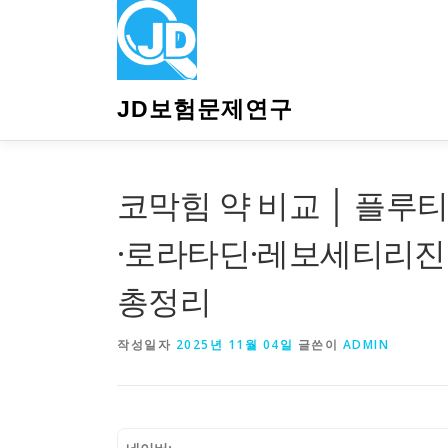
내
용
으
로
바
JD보험문제연구
로
가
기
코막힘 약 비교 │ 플
·로라타딘·레보세티리진
총정리
작성일자
2025년 11월 04일
글쓴이
ADMIN