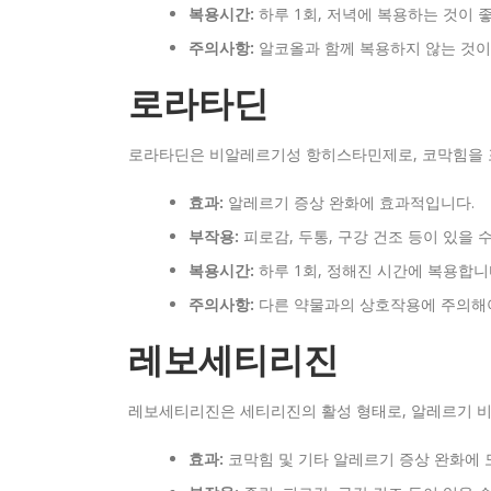
복용시간:
하루 1회, 저녁에 복용하는 것이 
주의사항:
알코올과 함께 복용하지 않는 것이
로라타딘
로라타딘은 비알레르기성 항히스타민제로, 코막힘을 
효과:
알레르기 증상 완화에 효과적입니다.
부작용:
피로감, 두통, 구강 건조 등이 있을 
복용시간:
하루 1회, 정해진 시간에 복용합니
주의사항:
다른 약물과의 상호작용에 주의해야
레보세티리진
레보세티리진은 세티리진의 활성 형태로, 알레르기 비
효과:
코막힘 및 기타 알레르기 증상 완화에 