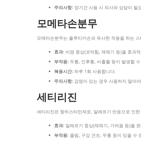
주의사항:
장기간 사용 시 의사와 상담이 필
모메타손분무
모메타손분무는 플루티카손과 유사한 작용을 하는 스테
효과:
비염 증상(코막힘, 재채기 등)을 효과
부작용:
두통, 인후통, 비출혈 등이 발생할 수
복용시간:
하루 1회 사용합니다.
주의사항:
감염이 있는 경우 사용하지 말아야
세티리진
세티리진은 항히스타민제로, 알레르기 반응으로 인한 
효과:
알레르기 증상(재채기, 가려움 등)을 
부작용:
졸림, 구강 건조, 두통 등이 있을 수 