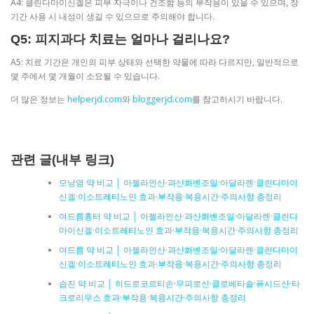
A4: 클린다마이신겔은 피부 자극이나 건조함 등의 부작용이 있을 수 있으며, 장
기간 사용 시 내성이 생길 수 있으므로 주의해야 합니다.
Q5: 피지과다 치료는 얼마나 걸리나요?
A5: 치료 기간은 개인의 피부 상태와 선택한 약물에 따라 다르지만, 일반적으로
몇 주에서 몇 개월이 소요될 수 있습니다.
더 많은 정보는
helperjd.com
와
bloggerjd.com
를 참고하시기 바랍니다.
관련 글(내부 링크)
모낭염 약 비교 │ 아젤라인산·과산화벤조일·아달라렌·클린다마이
신겔·이소트레티노인 효과·부작용·복용시간·주의사항 총정리
여드름흉터 약 비교 │ 아젤라인산·과산화벤조일·아달라렌·클린다
마이신겔·이소트레티노인 효과·부작용·복용시간·주의사항 총정리
여드름 약 비교 │ 아젤라인산·과산화벤조일·아달라렌·클린다마이
신겔·이소트레티노인 효과·부작용·복용시간·주의사항 총정리
습진 약 비교 │ 히드로코르티손·무피로신·클로베타솔·퓨시드산·타
크로리무스 효과·부작용·복용시간·주의사항 총정리