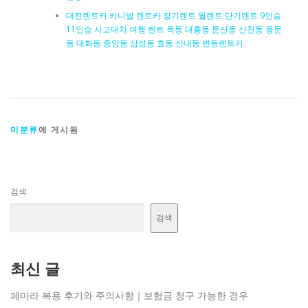
대전렌트카 카니발 렌트카 장기렌트 월렌트 단기렌트 9인승
11인승 사고대차 여행 렌트 목동 대흥동 둔산동 산천동 용문
동 대화동 중앙동 삼성동 효동 산내동 변동렌트카
미분류
에 게시됨
검색
검색
최신 글
페마라 복용 후기와 주의사항｜보험금 청구 가능한 경우