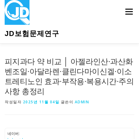
내
용
메뉴
으
로
바
JD보험문제연구
로
가
기
HOME
소개
보험관련정보
상담안내
피지과다 약 비교 │ 아젤라인산·과산화
벤조일·아달라렌·클린다마이신겔·이소
트레티노인 효과·부작용·복용시간·주의
사항 총정리
작성일자
2025년 11월 04일
글쓴이
ADMIN
네이버: