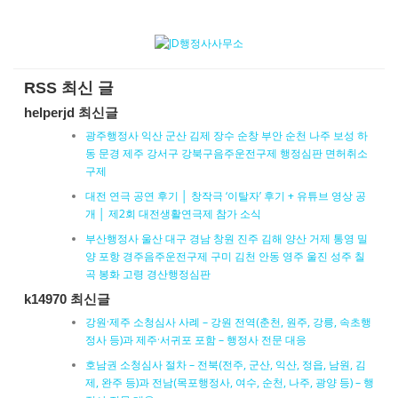
RSS 최신 글
helperjd 최신글
광주행정사 익산 군산 김제 장수 순창 부안 순천 나주 보성 하
동 문경 제주 강서구 강북구음주운전구제 행정심판 면허취소
구제
대전 연극 공연 후기 │ 창작극 ‘이탈자’ 후기 + 유튜브 영상 공
개 │ 제2회 대전생활연극제 참가 소식
부산행정사 울산 대구 경남 창원 진주 김해 양산 거제 통영 밀
양 포항 경주음주운전구제 구미 김천 안동 영주 울진 성주 칠
곡 봉화 고령 경산행정심판
k14970 최신글
강원·제주 소청심사 사례 – 강원 전역(춘천, 원주, 강릉, 속초행
정사 등)과 제주·서귀포 포함 – 행정사 전문 대응
호남권 소청심사 절차 – 전북(전주, 군산, 익산, 정읍, 남원, 김
제, 완주 등)과 전남(목포행정사, 여수, 순천, 나주, 광양 등) – 행