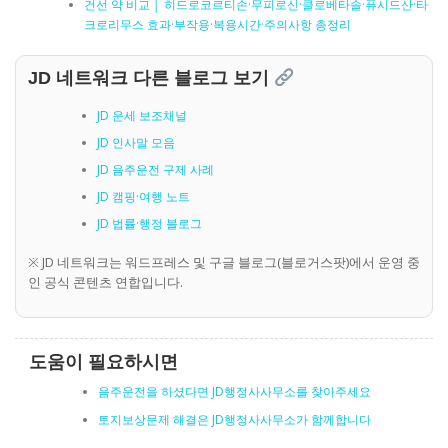
건선 약 비교 │ 히드로코르티손·무피로신·클로베타솔·퓨시드산·타
크로리무스 효과·부작용·복용시간·주의사항 총정리
JD 네트워크 다른 블로그 보기
JD 운세 보조채널
JD 인사말 모음
JD 음주운전 구제 사례
JD 캠핑·여행 노트
JD 법률·행정 블로그
※ JD 네트워크는 워드프레스 및 구글 블로그(블로거스팟)에서 운영 중
인 공식 콘텐츠 연합입니다.
도움이 필요하시면
음주운전을 하셨다면 JD행정사사무소를 찾아주세요
토지보상문제 해결은 JD행정사사무소가 함께합니다