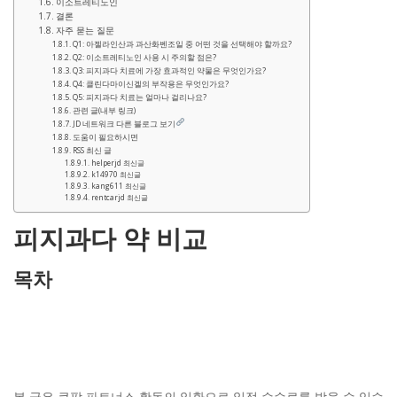
이소트레티노인
결론
자주 묻는 질문
Q1: 아젤라인산과 과산화벤조일 중 어떤 것을 선택해야 할까요?
Q2: 이소트레티노인 사용 시 주의할 점은?
Q3: 피지과다 치료에 가장 효과적인 약물은 무엇인가요?
Q4: 클린다마이신겔의 부작용은 무엇인가요?
Q5: 피지과다 치료는 얼마나 걸리나요?
관련 글(내부 링크)
JD 네트워크 다른 블로그 보기
도움이 필요하시면
RSS 최신 글
helperjd 최신글
k14970 최신글
kang611 최신글
rentcarjd 최신글
피지과다 약 비교
목차