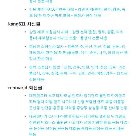
정사 전문 대응
강원·제주 HACCP 인증 사례 – 강원 전역(춘천, 원주, 강릉, 속
초 등)과 제주·서귀포 포함 – 행정사 현장 대응
kang611 최신글
강원·제주 소청심사 사례 – 강원 전역(춘천, 원주, 강릉, 속초
등)과 제주행정사·서귀포 포함 – 행정사 전문 대응
호남권 소청심사 절차 – 전북(전주, 군산, 익산, 정읍, 남원, 김
제행정사, 완주 등)과 전남(목포, 여수, 순천, 나주, 광양 등) – 행
정사 전문 대응
경북 소청심사 방법 – 포항, 경주, 영천, 영덕, 청송, 군위, 의성
행정사, 상주, 칠곡, 봉화, 구미, 김천, 안동, 예천, 영주 – 행정사
전문 대응
rentcarjd 최신글
대전렌트카 스포티지·모닝 렌트카 장기렌트 월렌트 단기렌트
SUV 경차 여행 렌트 사고대차 신형 저렴한 렌트 목동 대흥동
둔산동 산천동 용문동 대화동 중앙동 삼성동 효동 산내동 변동
대전렌터카 소나타·아반테 렌트카 장기렌트 월렌트 단기렌트
전연령 비즈니스 출퇴근 사고대차 신형 저렴한 렌트 목동 대흥
동 둔산동 산천동 용문동 대화동 중앙동 삼성동 효동 산내동
변동