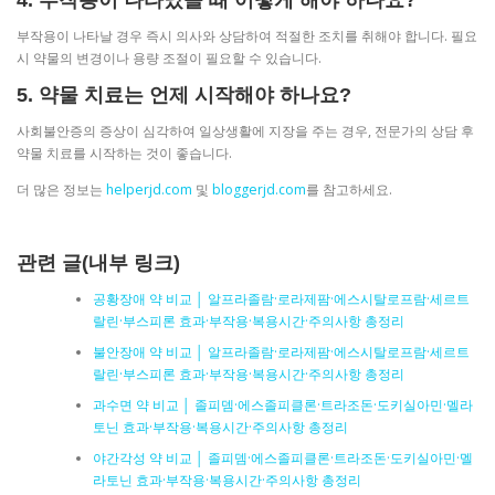
4. 부작용이 나타났을 때 어떻게 해야 하나요?
부작용이 나타날 경우 즉시 의사와 상담하여 적절한 조치를 취해야 합니다. 필요
시 약물의 변경이나 용량 조절이 필요할 수 있습니다.
5. 약물 치료는 언제 시작해야 하나요?
사회불안증의 증상이 심각하여 일상생활에 지장을 주는 경우, 전문가의 상담 후
약물 치료를 시작하는 것이 좋습니다.
더 많은 정보는
helperjd.com
및
bloggerjd.com
를 참고하세요.
관련 글(내부 링크)
공황장애 약 비교 │ 알프라졸람·로라제팜·에스시탈로프람·세르트
랄린·부스피론 효과·부작용·복용시간·주의사항 총정리
불안장애 약 비교 │ 알프라졸람·로라제팜·에스시탈로프람·세르트
랄린·부스피론 효과·부작용·복용시간·주의사항 총정리
과수면 약 비교 │ 졸피뎀·에스졸피클론·트라조돈·도키실아민·멜라
토닌 효과·부작용·복용시간·주의사항 총정리
야간각성 약 비교 │ 졸피뎀·에스졸피클론·트라조돈·도키실아민·멜
라토닌 효과·부작용·복용시간·주의사항 총정리