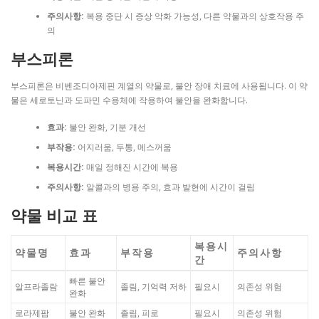
주의사항:
복용 중단 시 증상 악화 가능성, 다른 약물과의 상호작용 주
의
부스피론
부스피론은 비벤조디아제핀 계열의 약물로, 불안 장애 치료에 사용됩니다. 이 약
물은 세로토닌과 도파민 수용체에 작용하여 불안을 완화합니다.
효과:
불안 완화, 기분 개선
부작용:
어지러움, 두통, 메스꺼움
복용시간:
매일 정해진 시간에 복용
주의사항:
알콜과의 병용 주의, 효과 발현에 시간이 걸림
약물 비교 표
복용시
약물명
효과
부작용
주의사항
간
빠른 불안
알프라졸람
졸림, 기억력 저하
필요시
의존성 위험
완화
로라제팜
불안 완화
졸림, 피로
필요시
의존성 위험