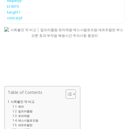
helperjd
·
k14970
·
kang611
·
rentcarjd
Table of Contents
사회불안 약 비교
목차
알프라졸람
로라제팜
에스시탈로프람
세르트랄린