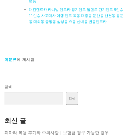
변동
대전렌트카 카니발 렌트카 장기렌트 월렌트 단기렌트 9인승
11인승 사고대차 여행 렌트 목동 대흥동 둔산동 산천동 용문
동 대화동 중앙동 삼성동 효동 산내동 변동렌트카
미분류
에 게시됨
검색
검색
최신 글
페마라 복용 후기와 주의사항｜보험금 청구 가능한 경우