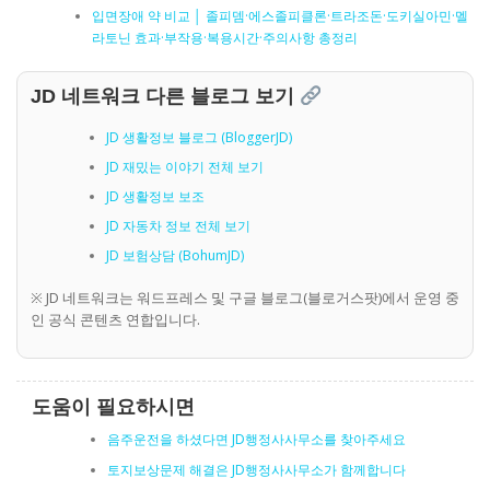
입면장애 약 비교 │ 졸피뎀·에스졸피클론·트라조돈·도키실아민·멜
라토닌 효과·부작용·복용시간·주의사항 총정리
JD 네트워크 다른 블로그 보기
JD 생활정보 블로그 (BloggerJD)
JD 재밌는 이야기 전체 보기
JD 생활정보 보조
JD 자동차 정보 전체 보기
JD 보험상담 (BohumJD)
※ JD 네트워크는 워드프레스 및 구글 블로그(블로거스팟)에서 운영 중
인 공식 콘텐츠 연합입니다.
도움이 필요하시면
음주운전을 하셨다면 JD행정사사무소를 찾아주세요
토지보상문제 해결은 JD행정사사무소가 함께합니다