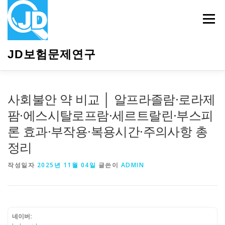
내
용
메뉴
으
로
바
JD보험문제연구
로
가
기
HOME
소개
보험관련정보
상담안내
사회불안 약 비교 │ 알프라졸람·로라제
팜·에스시탈로프람·세르트랄린·부스피
론 효과·부작용·복용시간·주의사항 총
정리
작성일자
2025년 11월 04일
글쓴이
ADMIN
네이버: