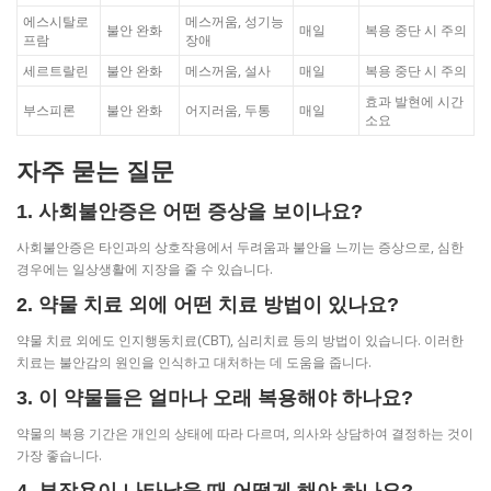
에스시탈로
메스꺼움, 성기능
불안 완화
매일
복용 중단 시 주의
프람
장애
세르트랄린
불안 완화
메스꺼움, 설사
매일
복용 중단 시 주의
효과 발현에 시간
부스피론
불안 완화
어지러움, 두통
매일
소요
자주 묻는 질문
1. 사회불안증은 어떤 증상을 보이나요?
사회불안증은 타인과의 상호작용에서 두려움과 불안을 느끼는 증상으로, 심한
경우에는 일상생활에 지장을 줄 수 있습니다.
2. 약물 치료 외에 어떤 치료 방법이 있나요?
약물 치료 외에도 인지행동치료(CBT), 심리치료 등의 방법이 있습니다. 이러한
치료는 불안감의 원인을 인식하고 대처하는 데 도움을 줍니다.
3. 이 약물들은 얼마나 오래 복용해야 하나요?
약물의 복용 기간은 개인의 상태에 따라 다르며, 의사와 상담하여 결정하는 것이
가장 좋습니다.