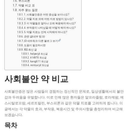
부스피론
약물 비교 표
자주 묻는 질문
1. 사회불안증은 어떤 증상을 보이나요?
2. 약물 치료 외에 어떤 치료 방법이 있나요?
3. 이 약물들은 얼마나 오래 복용해야 하나요?
4. 부작용이 나타났을 때 어떻게 해야 하나요?
5. 약물 치료는 언제 시작해야 하나요?
관련 글(내부 링크)
JD 네트워크 다른 블로그 보기
도움이 필요하시면
RSS 최신 글
helperjd 최신글
k14970 최신글
kang611 최신글
rentcarjd 최신글
사회불안 약 비교
사회불안증은 많은 사람들이 경험하는 정신적인 문제로, 일상생활에서의 불안
감과 두려움을 유발합니다. 이로 인해 많은 환자들은 알프라졸람, 로라제팜, 에
스시탈로프람, 세르트랄린, 부스피론과 같은 약물 치료를 고려하게 됩니다. 이
글에서는 각 약물의 효과, 부작용, 복용시간 및 주의사항을 총정리하여 비교해
보겠습니다.
목차