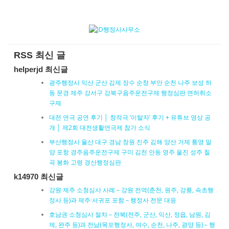
RSS 최신 글
helperjd 최신글
광주행정사 익산 군산 김제 장수 순창 부안 순천 나주 보성 하
동 문경 제주 강서구 강북구음주운전구제 행정심판 면허취소
구제
대전 연극 공연 후기 │ 창작극 ‘이탈자’ 후기 + 유튜브 영상 공
개 │ 제2회 대전생활연극제 참가 소식
부산행정사 울산 대구 경남 창원 진주 김해 양산 거제 통영 밀
양 포항 경주음주운전구제 구미 김천 안동 영주 울진 성주 칠
곡 봉화 고령 경산행정심판
k14970 최신글
강원·제주 소청심사 사례 – 강원 전역(춘천, 원주, 강릉, 속초행
정사 등)과 제주·서귀포 포함 – 행정사 전문 대응
호남권 소청심사 절차 – 전북(전주, 군산, 익산, 정읍, 남원, 김
제, 완주 등)과 전남(목포행정사, 여수, 순천, 나주, 광양 등) – 행