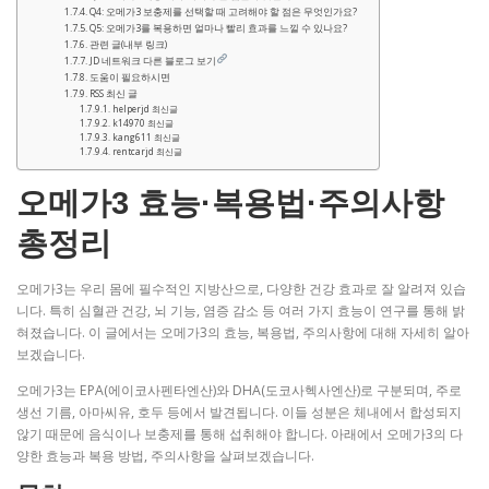
Q4: 오메가3 보충제를 선택할 때 고려해야 할 점은 무엇인가요?
Q5: 오메가3를 복용하면 얼마나 빨리 효과를 느낄 수 있나요?
관련 글(내부 링크)
JD 네트워크 다른 블로그 보기
도움이 필요하시면
RSS 최신 글
helperjd 최신글
k14970 최신글
kang611 최신글
rentcarjd 최신글
오메가3 효능·복용법·주의사항
총정리
오메가3는 우리 몸에 필수적인 지방산으로, 다양한 건강 효과로 잘 알려져 있습
니다. 특히 심혈관 건강, 뇌 기능, 염증 감소 등 여러 가지 효능이 연구를 통해 밝
혀졌습니다. 이 글에서는 오메가3의 효능, 복용법, 주의사항에 대해 자세히 알아
보겠습니다.
오메가3는 EPA(에이코사펜타엔산)와 DHA(도코사헥사엔산)로 구분되며, 주로
생선 기름, 아마씨유, 호두 등에서 발견됩니다. 이들 성분은 체내에서 합성되지
않기 때문에 음식이나 보충제를 통해 섭취해야 합니다. 아래에서 오메가3의 다
양한 효능과 복용 방법, 주의사항을 살펴보겠습니다.