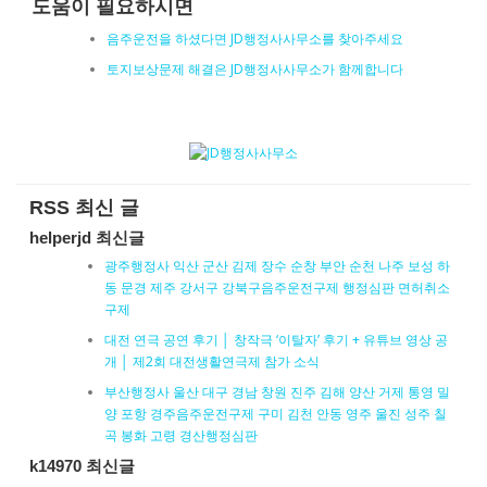
도움이 필요하시면
음주운전을 하셨다면 JD행정사사무소를 찾아주세요
토지보상문제 해결은 JD행정사사무소가 함께합니다
RSS 최신 글
helperjd 최신글
광주행정사 익산 군산 김제 장수 순창 부안 순천 나주 보성 하
동 문경 제주 강서구 강북구음주운전구제 행정심판 면허취소
구제
대전 연극 공연 후기 │ 창작극 ‘이탈자’ 후기 + 유튜브 영상 공
개 │ 제2회 대전생활연극제 참가 소식
부산행정사 울산 대구 경남 창원 진주 김해 양산 거제 통영 밀
양 포항 경주음주운전구제 구미 김천 안동 영주 울진 성주 칠
곡 봉화 고령 경산행정심판
k14970 최신글