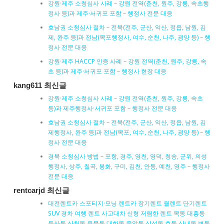
강원·제주 소청심사 사례 – 강원 전역(춘천, 원주, 강릉, 속초행
정사 등)과 제주·서귀포 포함 – 행정사 전문 대응
호남권 소청심사 절차 – 전북(전주, 군산, 익산, 정읍, 남원, 김
제, 완주 등)과 전남(목포행정사, 여수, 순천, 나주, 광양 등) – 행
정사 전문 대응
강원·제주 HACCP 인증 사례 – 강원 전역(춘천, 원주, 강릉, 속
초 등)과 제주·서귀포 포함 – 행정사 현장 대응
kang611 최신글
강원·제주 소청심사 사례 – 강원 전역(춘천, 원주, 강릉, 속초
등)과 제주행정사·서귀포 포함 – 행정사 전문 대응
호남권 소청심사 절차 – 전북(전주, 군산, 익산, 정읍, 남원, 김
제행정사, 완주 등)과 전남(목포, 여수, 순천, 나주, 광양 등) – 행
정사 전문 대응
경북 소청심사 방법 – 포항, 경주, 영천, 영덕, 청송, 군위, 의성
행정사, 상주, 칠곡, 봉화, 구미, 김천, 안동, 예천, 영주 – 행정사
전문 대응
rentcarjd 최신글
대전렌트카 스포티지·모닝 렌트카 장기렌트 월렌트 단기렌트
SUV 경차 여행 렌트 사고대차 신형 저렴한 렌트 목동 대흥동
둔산동 산천동 용문동 대화동 중앙동 삼성동 효동 산내동 변동