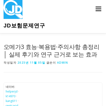
내
용
메뉴
으
로
바
JD보험문제연구
로
가
기
HOME
소개
보험관련정보
상담안내
오메가3 효능·복용법·주의사항 총정리
│ 실제 후기와 연구 근거로 보는 효과
작성일자
2025년 11월 05일
글쓴이
ADMIN
네이버:
helperjd
·
k14970
·
kang611
·
rentcarjd