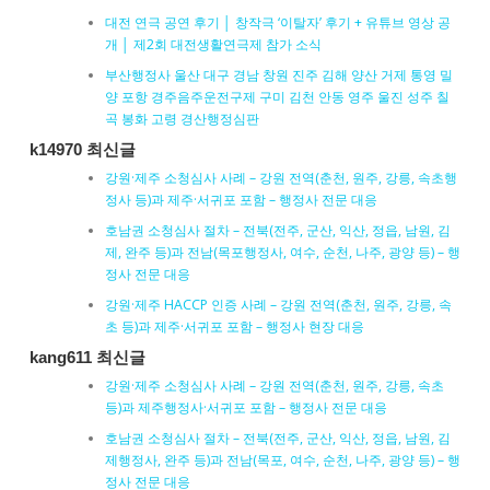
대전 연극 공연 후기 │ 창작극 ‘이탈자’ 후기 + 유튜브 영상 공
개 │ 제2회 대전생활연극제 참가 소식
부산행정사 울산 대구 경남 창원 진주 김해 양산 거제 통영 밀
양 포항 경주음주운전구제 구미 김천 안동 영주 울진 성주 칠
곡 봉화 고령 경산행정심판
k14970 최신글
강원·제주 소청심사 사례 – 강원 전역(춘천, 원주, 강릉, 속초행
정사 등)과 제주·서귀포 포함 – 행정사 전문 대응
호남권 소청심사 절차 – 전북(전주, 군산, 익산, 정읍, 남원, 김
제, 완주 등)과 전남(목포행정사, 여수, 순천, 나주, 광양 등) – 행
정사 전문 대응
강원·제주 HACCP 인증 사례 – 강원 전역(춘천, 원주, 강릉, 속
초 등)과 제주·서귀포 포함 – 행정사 현장 대응
kang611 최신글
강원·제주 소청심사 사례 – 강원 전역(춘천, 원주, 강릉, 속초
등)과 제주행정사·서귀포 포함 – 행정사 전문 대응
호남권 소청심사 절차 – 전북(전주, 군산, 익산, 정읍, 남원, 김
제행정사, 완주 등)과 전남(목포, 여수, 순천, 나주, 광양 등) – 행
정사 전문 대응