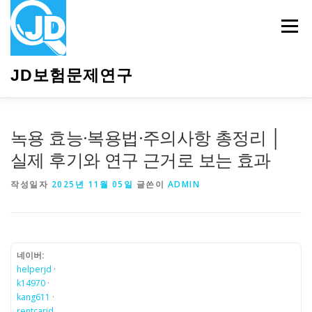
내
용
메뉴
으
로
바
JD보험문제연구
로
가
기
HOME
소개
보험관련정보
상담안내
녹용 효능·복용법·주의사항 총정리 │
실제 후기와 연구 근거로 보는 효과
작성일자
2025년 11월 05일
글쓴이
ADMIN
네이버:
helperjd
·
k14970
·
kang611
·
rentcarjd