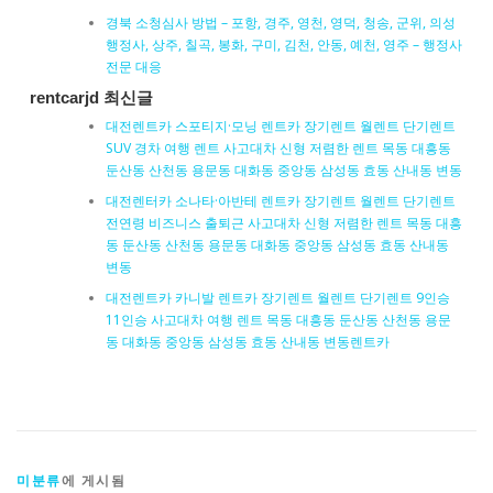
경북 소청심사 방법 – 포항, 경주, 영천, 영덕, 청송, 군위, 의성
행정사, 상주, 칠곡, 봉화, 구미, 김천, 안동, 예천, 영주 – 행정사
전문 대응
rentcarjd 최신글
대전렌트카 스포티지·모닝 렌트카 장기렌트 월렌트 단기렌트
SUV 경차 여행 렌트 사고대차 신형 저렴한 렌트 목동 대흥동
둔산동 산천동 용문동 대화동 중앙동 삼성동 효동 산내동 변동
대전렌터카 소나타·아반테 렌트카 장기렌트 월렌트 단기렌트
전연령 비즈니스 출퇴근 사고대차 신형 저렴한 렌트 목동 대흥
동 둔산동 산천동 용문동 대화동 중앙동 삼성동 효동 산내동
변동
대전렌트카 카니발 렌트카 장기렌트 월렌트 단기렌트 9인승
11인승 사고대차 여행 렌트 목동 대흥동 둔산동 산천동 용문
동 대화동 중앙동 삼성동 효동 산내동 변동렌트카
미분류
에 게시됨