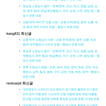
호남권 소청심사 절차 – 전북(전주, 군산, 익산, 정읍, 남원, 김
제, 완주 등)과 전남(목포행정사, 여수, 순천, 나주, 광양 등) – 행
정사 전문 대응
강원·제주 HACCP 인증 사례 – 강원 전역(춘천, 원주, 강릉, 속
초 등)과 제주·서귀포 포함 – 행정사 현장 대응
kang611 최신글
강원·제주 소청심사 사례 – 강원 전역(춘천, 원주, 강릉, 속초
등)과 제주행정사·서귀포 포함 – 행정사 전문 대응
호남권 소청심사 절차 – 전북(전주, 군산, 익산, 정읍, 남원, 김
제행정사, 완주 등)과 전남(목포, 여수, 순천, 나주, 광양 등) – 행
정사 전문 대응
경북 소청심사 방법 – 포항, 경주, 영천, 영덕, 청송, 군위, 의성
행정사, 상주, 칠곡, 봉화, 구미, 김천, 안동, 예천, 영주 – 행정사
전문 대응
rentcarjd 최신글
대전렌트카 스포티지·모닝 렌트카 장기렌트 월렌트 단기렌트
SUV 경차 여행 렌트 사고대차 신형 저렴한 렌트 목동 대흥동
둔산동 산천동 용문동 대화동 중앙동 삼성동 효동 산내동 변동
대전렌터카 소나타·아반테 렌트카 장기렌트 월렌트 단기렌트