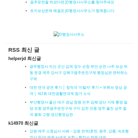
음주운전을 하셨다면 JD행정사사무소를 찾아주세요
토지보상문제 해결은 JD행정사사무소가 함께합니다
RSS 최신 글
helperjd 최신글
광주행정사 익산 군산 김제 장수 순창 부안 순천 나주 보성 하
동 문경 제주 강서구 강북구음주운전구제 행정심판 면허취소
구제
대전 연극 공연 후기 │ 창작극 ‘이탈자’ 후기 + 유튜브 영상 공
개 │ 제2회 대전생활연극제 참가 소식
부산행정사 울산 대구 경남 창원 진주 김해 양산 거제 통영 밀
양 포항 경주음주운전구제 구미 김천 안동 영주 울진 성주 칠
곡 봉화 고령 경산행정심판
k14970 최신글
강원·제주 소청심사 사례 – 강원 전역(춘천, 원주, 강릉, 속초행
정사 등)과 제주·서귀포 포함 – 행정사 전문 대응