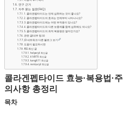
연구 근거
자주 묻는 질문(FAQ)
1. 콜라겐펩타이드는 언제 섭취하는 것이 좋나요?
2. 콜라겐펩타이드의 효과는 언제부터 나타나나요?
3. 콜라겐펩타이드에는 어떤 부작용이 있나요?
4. 콜라겐펩타이드와 다른 보충제를 함께 섭취해도 되나요?
5. 콜라겐펩타이드의 최적 복용량은 얼마인가요?
관련 글(내부 링크)
JD 네트워크 다른 블로그 보기
도움이 필요하시면
RSS 최신 글
helperjd 최신글
k14970 최신글
kang611 최신글
rentcarjd 최신글
콜라겐펩타이드 효능·복용법·주
의사항 총정리
목차