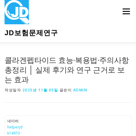
내
용
메뉴
으
로
바
JD보험문제연구
로
가
기
HOME
소개
보험관련정보
상담안내
콜라겐펩타이드 효능·복용법·주의사항
총정리 │ 실제 후기와 연구 근거로 보
는 효과
작성일자
2025년 11월 05일
글쓴이
ADMIN
네이버:
helperjd
·
k14970
·