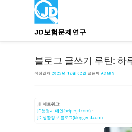
내
용
으
로
바
JD보험문제연구
로
가
기
블로그 글쓰기 루틴: 하
작성일자
2025년 12월 02일
글쓴이
ADMIN
JD 네트워크:
JD행정사 메인(helperjd.com)
·
JD 생활정보 블로그(bloggerjd.com)