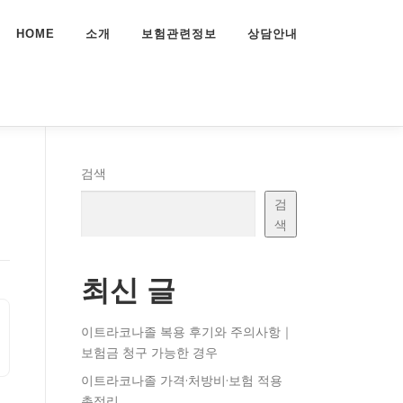
HOME
소개
보험관련정보
상담안내
검색
검
색
최신 글
이트라코나졸 복용 후기와 주의사항｜
보험금 청구 가능한 경우
이트라코나졸 가격·처방비·보험 적용
총정리