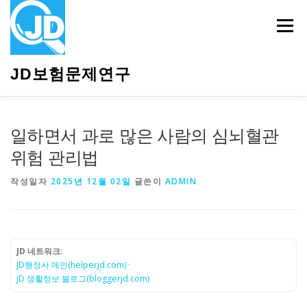
내
용
메뉴
으
로
바
JD보험문제연구
로
가
기
HOME
소개
보험관련정보
상담안내
일하면서 과로 많은 사람의 심뇌혈관
위험 관리법
작성일자
2025년 12월 02일
글쓴이
ADMIN
JD 네트워크:
JD행정사 메인(helperjd.com)
·
JD 생활정보 블로그(bloggerjd.com)