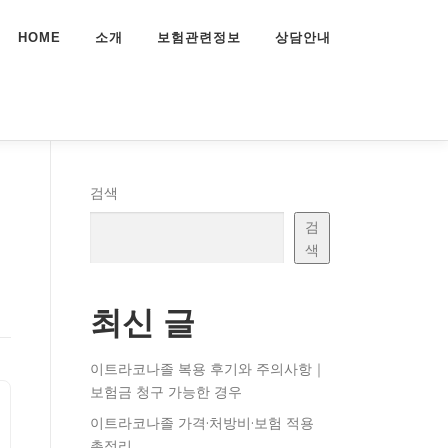
HOME
소개
보험관련정보
상담안내
검색
검
색
최신 글
이트라코나졸 복용 후기와 주의사항｜
보험금 청구 가능한 경우
이트라코나졸 가격·처방비·보험 적용
총정리