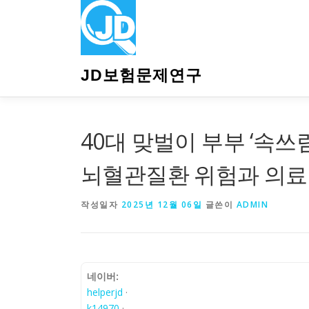
내
용
으
로
바
JD보험문제연구
로
가
기
40대 맞벌이 부부 ‘속쓰
뇌혈관질환 위험과 의료비
작성일자
2025년 12월 06일
글쓴이
ADMIN
네이버:
helperjd
·
k14970
·