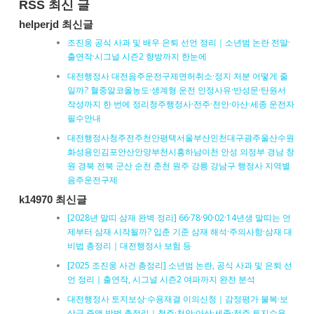
RSS 최신 글
helperjd 최신글
조진웅 공식 사과 및 배우 은퇴 선언 정리｜소년범 논란 전말·
출연작·시그널 시즌2 향방까지 한눈에
대전행정사 대전음주운전구제면허취소·정지 처분 어떻게 줄
일까? 혈중알코올농도·생계형 운전 인정사유·반성문·탄원서
작성까지 한 번에 정리청주행정사·전주·천안·아산·세종 운전자
필수안내
대전행정사청주전주천안평택서울부산인천대구광주울산수원
화성용인김포안산안양부천시흥하남이천 안성 의정부 경남 창
원 경북 전북 군산 순천 춘천 원주 강릉 강남구 행정사 지역별
음주운전구제
k14970 최신글
[2028년 말띠 삼재 완벽 정리] 66·78·90·02·14년생 말띠는 언
제부터 삼재 시작될까? 입춘 기준 삼재 해석·주의사항·삼재 대
비법 총정리｜대전행정사 보험 등
[2025 조진웅 사건 총정리] 소년범 논란, 공식 사과 및 은퇴 선
언 정리｜출연작, 시그널 시즌2 여파까지 완전 분석
대전행정사 토지보상·수용재결 이의신청｜감정평가 불복·보
상금 증액 방법 총정리｜청주·천안·아산·세종·전주 토지수용