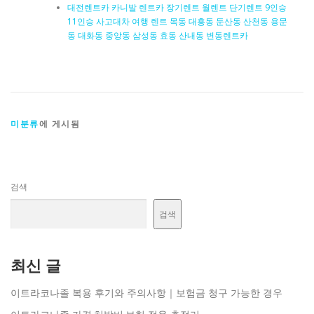
대전렌트카 카니발 렌트카 장기렌트 월렌트 단기렌트 9인승
11인승 사고대차 여행 렌트 목동 대흥동 둔산동 산천동 용문
동 대화동 중앙동 삼성동 효동 산내동 변동렌트카
미분류
에 게시됨
검색
검색
최신 글
이트라코나졸 복용 후기와 주의사항｜보험금 청구 가능한 경우