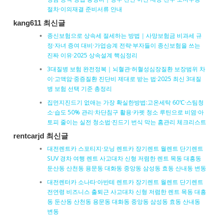
절차·이의재결 준비서류 안내
kang611 최신글
종신보험으로 상속세 절세하는 방법｜사망보험금 비과세 규
정·자녀 증여 대비·가업승계 전략·부자들이 종신보험을 쓰는
진짜 이유·2025 상속설계 핵심정리
3대질병 보험 완전정복｜뇌혈관·허혈성심장질환 보장범위 차
이·고액암·중증질환 진단비 제대로 받는 법·2025 최신 3대질
병 보험 선택 기준 총정리
집먼지진드기 없애는 가장 확실한방법:고온세탁 60℃·스팀청
소·습도 50% 관리·차단침구 활용·카펫 청소 루틴으로 비염·아
토피 줄이는 실전 청소법·진드기 번식 막는 홈관리 체크리스트
rentcarjd 최신글
대전렌트카 스포티지·모닝 렌트카 장기렌트 월렌트 단기렌트
SUV 경차 여행 렌트 사고대차 신형 저렴한 렌트 목동 대흥동
둔산동 산천동 용문동 대화동 중앙동 삼성동 효동 산내동 변동
대전렌터카 소나타·아반테 렌트카 장기렌트 월렌트 단기렌트
전연령 비즈니스 출퇴근 사고대차 신형 저렴한 렌트 목동 대흥
동 둔산동 산천동 용문동 대화동 중앙동 삼성동 효동 산내동
변동