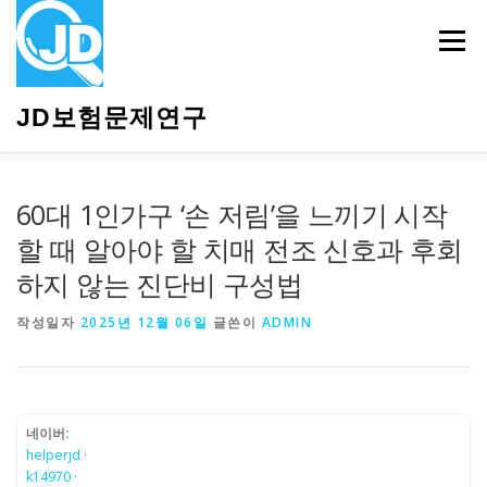
내
용
메뉴
으
로
바
JD보험문제연구
로
가
기
HOME
소개
보험관련정보
상담안내
60대 1인가구 ‘손 저림’을 느끼기 시작
할 때 알아야 할 치매 전조 신호과 후회
하지 않는 진단비 구성법
작성일자
2025년 12월 06일
글쓴이
ADMIN
네이버:
helperjd
·
k14970
·