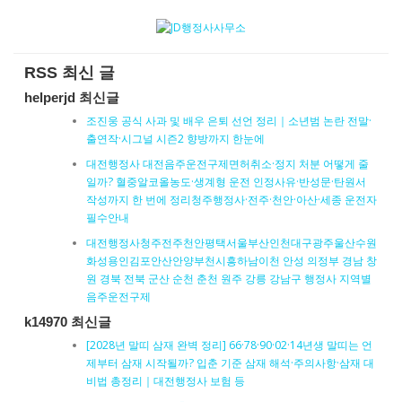
RSS 최신 글
helperjd 최신글
조진웅 공식 사과 및 배우 은퇴 선언 정리｜소년범 논란 전말·
출연작·시그널 시즌2 향방까지 한눈에
대전행정사 대전음주운전구제면허취소·정지 처분 어떻게 줄
일까? 혈중알코올농도·생계형 운전 인정사유·반성문·탄원서
작성까지 한 번에 정리청주행정사·전주·천안·아산·세종 운전자
필수안내
대전행정사청주전주천안평택서울부산인천대구광주울산수원
화성용인김포안산안양부천시흥하남이천 안성 의정부 경남 창
원 경북 전북 군산 순천 춘천 원주 강릉 강남구 행정사 지역별
음주운전구제
k14970 최신글
[2028년 말띠 삼재 완벽 정리] 66·78·90·02·14년생 말띠는 언
제부터 삼재 시작될까? 입춘 기준 삼재 해석·주의사항·삼재 대
비법 총정리｜대전행정사 보험 등