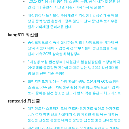
[2025 조진웅 사건 총정리] 소년범 논란, 공식 사과 및 은퇴 선
언 정리｜출연작, 시그널 시즌2 여파까지 완전 분석
대전행정사 토지보상·수용재결 이의신청｜감정평가 불복·보
상금 증액 방법 총정리｜청주·천안·아산·세종·전주 토지수용
절차·이의재결 준비서류 안내
kang611 최신글
종신보험으로 상속세 절세하는 방법｜사망보험금 비과세 규
정·자녀 증여 대비·가업승계 전략·부자들이 종신보험을 쓰는
진짜 이유·2025 상속설계 핵심정리
3대질병 보험 완전정복｜뇌혈관·허혈성심장질환 보장범위 차
이·고액암·중증질환 진단비 제대로 받는 법·2025 최신 3대질
병 보험 선택 기준 총정리
집먼지진드기 없애는 가장 확실한방법:고온세탁 60℃·스팀청
소·습도 50% 관리·차단침구 활용·카펫 청소 루틴으로 비염·아
토피 줄이는 실전 청소법·진드기 번식 막는 홈관리 체크리스트
rentcarjd 최신글
대전렌트카 스포티지·모닝 렌트카 장기렌트 월렌트 단기렌트
SUV 경차 여행 렌트 사고대차 신형 저렴한 렌트 목동 대흥동
둔산동 산천동 용문동 대화동 중앙동 삼성동 효동 산내동 변동
대전렌터카 소나타·아반테 렌트카 장기렌트 월렌트 단기렌트