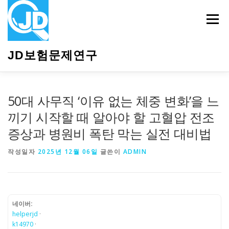
내
용
메뉴
으
로
바
JD보험문제연구
로
가
기
HOME
소개
보험관련정보
상담안내
50대 사무직 ‘이유 없는 체중 변화’을 느
끼기 시작할 때 알아야 할 고혈압 전조
증상과 병원비 폭탄 막는 실전 대비법
작성일자
2025년 12월 06일
글쓴이
ADMIN
네이버:
helperjd
·
k14970
·