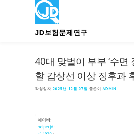
내
용
으
로
바
JD보험문제연구
로
가
기
40대 맞벌이 부부 ‘수면
할 갑상선 이상 징후과 
작성일자
2025년 12월 07일
글쓴이
ADMIN
네이버:
helperjd
·
k14970
·