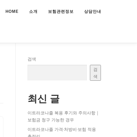
HOME
소개
보험관련정보
상담안내
검색
검
색
최신 글
이트라코나졸 복용 후기와 주의사항｜
보험금 청구 가능한 경우
이트라코나졸 가격·처방비·보험 적용
총정리