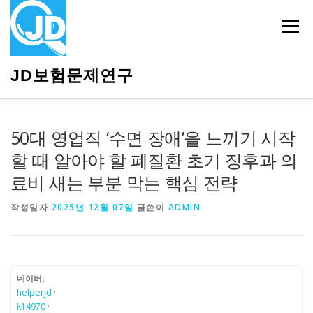
내
용
메뉴
으
로
바
JD보험문제연구
로
가
기
HOME
소개
보험관련정보
상담안내
50대 영업직 ‘수면 장애’을 느끼기 시작
할 때 알아야 할 폐질환 초기 징후과 의
료비 새는 부분 막는 핵심 전략
작성일자
2025년 12월 07일
글쓴이
ADMIN
네이버:
helperjd
·
k14970
·