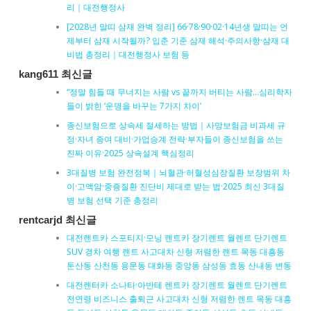
리｜대전행정사
[2028년 말띠 삼재 완벽 정리] 66·78·90·02·14년생 말띠는 언
제부터 삼재 시작될까? 입춘 기준 삼재 해석·주의사항·삼재 대
비법 총정리｜대전행정사 보험 등
kang611 최신글
“정말 힘들 때 무너지는 사람 vs 끝까지 버티는 사람…심리학자
들이 밝힌 ‘운명을 바꾸는 7가지 차이’
종신보험으로 상속세 절세하는 방법｜사망보험금 비과세 규
정·자녀 증여 대비·가업승계 전략·부자들이 종신보험을 쓰는
진짜 이유·2025 상속설계 핵심정리
3대질병 보험 완전정복｜뇌혈관·허혈성심장질환 보장범위 차
이·고액암·중증질환 진단비 제대로 받는 법·2025 최신 3대질
병 보험 선택 기준 총정리
rentcarjd 최신글
대전렌트카 스포티지·모닝 렌트카 장기렌트 월렌트 단기렌트
SUV 경차 여행 렌트 사고대차 신형 저렴한 렌트 목동 대흥동
둔산동 산천동 용문동 대화동 중앙동 삼성동 효동 산내동 변동
대전렌터카 소나타·아반테 렌트카 장기렌트 월렌트 단기렌트
전연령 비즈니스 출퇴근 사고대차 신형 저렴한 렌트 목동 대흥