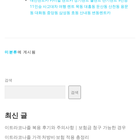
대전렌트카 카니발 렌트카 장기렌트 월렌트 단기렌트 9인승
11인승 사고대차 여행 렌트 목동 대흥동 둔산동 산천동 용문
동 대화동 중앙동 삼성동 효동 산내동 변동렌트카
미분류
에 게시됨
검색
검색
최신 글
이트라코나졸 복용 후기와 주의사항｜보험금 청구 가능한 경우
이트라코나졸 가격·처방비·보험 적용 총정리