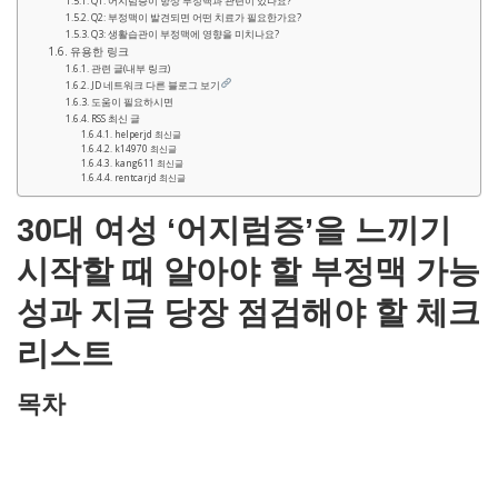
Q1: 어지럼증이 항상 부정맥과 관련이 있나요?
Q2: 부정맥이 발견되면 어떤 치료가 필요한가요?
Q3: 생활습관이 부정맥에 영향을 미치나요?
유용한 링크
관련 글(내부 링크)
JD 네트워크 다른 블로그 보기
도움이 필요하시면
RSS 최신 글
helperjd 최신글
k14970 최신글
kang611 최신글
rentcarjd 최신글
30대 여성 ‘어지럼증’을 느끼기
시작할 때 알아야 할 부정맥 가능
성과 지금 당장 점검해야 할 체크
리스트
목차