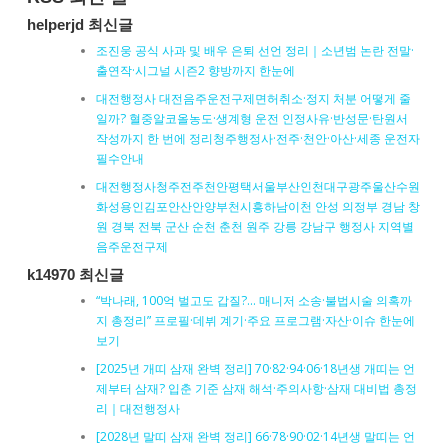
helperjd 최신글
조진웅 공식 사과 및 배우 은퇴 선언 정리｜소년범 논란 전말·
출연작·시그널 시즌2 향방까지 한눈에
대전행정사 대전음주운전구제면허취소·정지 처분 어떻게 줄
일까? 혈중알코올농도·생계형 운전 인정사유·반성문·탄원서
작성까지 한 번에 정리청주행정사·전주·천안·아산·세종 운전자
필수안내
대전행정사청주전주천안평택서울부산인천대구광주울산수원
화성용인김포안산안양부천시흥하남이천 안성 의정부 경남 창
원 경북 전북 군산 순천 춘천 원주 강릉 강남구 행정사 지역별
음주운전구제
k14970 최신글
“박나래, 100억 벌고도 갑질?… 매니저 소송·불법시술 의혹까
지 총정리” 프로필·데뷔 계기·주요 프로그램·자산·이슈 한눈에
보기
[2025년 개띠 삼재 완벽 정리] 70·82·94·06·18년생 개띠는 언
제부터 삼재? 입춘 기준 삼재 해석·주의사항·삼재 대비법 총정
리｜대전행정사
[2028년 말띠 삼재 완벽 정리] 66·78·90·02·14년생 말띠는 언