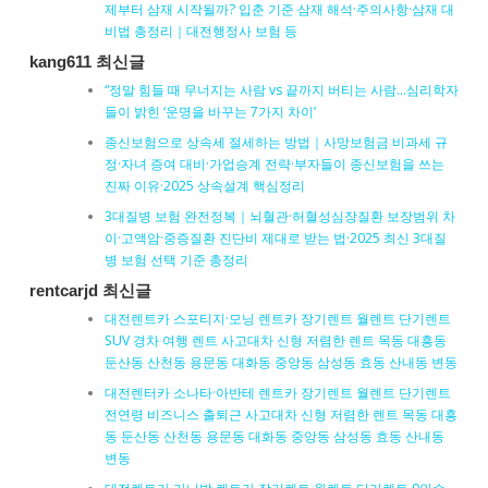
제부터 삼재 시작될까? 입춘 기준 삼재 해석·주의사항·삼재 대
비법 총정리｜대전행정사 보험 등
kang611 최신글
“정말 힘들 때 무너지는 사람 vs 끝까지 버티는 사람…심리학자
들이 밝힌 ‘운명을 바꾸는 7가지 차이’
종신보험으로 상속세 절세하는 방법｜사망보험금 비과세 규
정·자녀 증여 대비·가업승계 전략·부자들이 종신보험을 쓰는
진짜 이유·2025 상속설계 핵심정리
3대질병 보험 완전정복｜뇌혈관·허혈성심장질환 보장범위 차
이·고액암·중증질환 진단비 제대로 받는 법·2025 최신 3대질
병 보험 선택 기준 총정리
rentcarjd 최신글
대전렌트카 스포티지·모닝 렌트카 장기렌트 월렌트 단기렌트
SUV 경차 여행 렌트 사고대차 신형 저렴한 렌트 목동 대흥동
둔산동 산천동 용문동 대화동 중앙동 삼성동 효동 산내동 변동
대전렌터카 소나타·아반테 렌트카 장기렌트 월렌트 단기렌트
전연령 비즈니스 출퇴근 사고대차 신형 저렴한 렌트 목동 대흥
동 둔산동 산천동 용문동 대화동 중앙동 삼성동 효동 산내동
변동