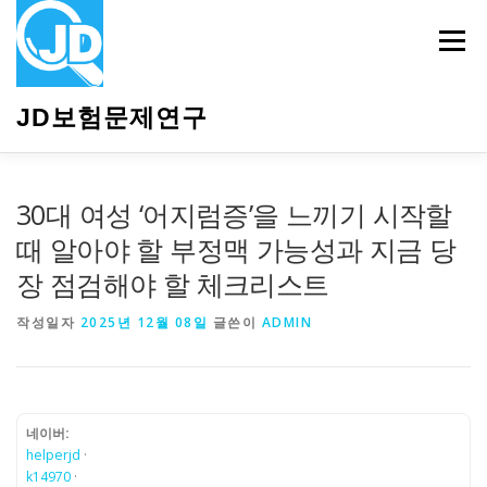
내
용
메뉴
으
로
바
JD보험문제연구
로
가
기
HOME
소개
보험관련정보
상담안내
30대 여성 ‘어지럼증’을 느끼기 시작할
때 알아야 할 부정맥 가능성과 지금 당
장 점검해야 할 체크리스트
작성일자
2025년 12월 08일
글쓴이
ADMIN
네이버:
helperjd
·
k14970
·