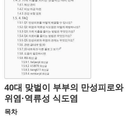
3. 가계 지출을 지키는 현실적인 대비 전략
예산 관리
비상 자금 마련
건강 보험 검토
4. FAQ
Q1: 만성피로를 어떻게 해결할 수 있나요?
Q2: 위염과 역류성 식도염은 어떻게 예방하나요?
Q3: 가계 지출을 줄이는 방법은 무엇인가요?
Q4: 의료비를 줄이는 방법은 무엇인가요?
Q5: 만성피로와 위염의 관계는 무엇인가요?
관련 글(내부 링크)
JD 네트워크 다른 블로그 보기
도움이 필요하시면
RSS 최신 글
helperjd 최신글
k14970 최신글
kang611 최신글
rentcarjd 최신글
40대 맞벌이 부부의 만성피로와
위염·역류성 식도염
목차