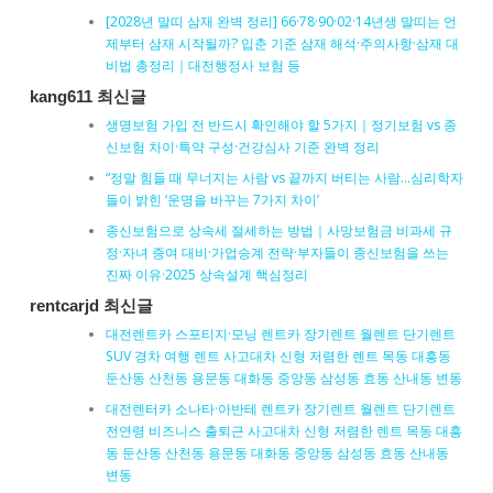
[2028년 말띠 삼재 완벽 정리] 66·78·90·02·14년생 말띠는 언
제부터 삼재 시작될까? 입춘 기준 삼재 해석·주의사항·삼재 대
비법 총정리｜대전행정사 보험 등
kang611 최신글
생명보험 가입 전 반드시 확인해야 할 5가지｜정기보험 vs 종
신보험 차이·특약 구성·건강심사 기준 완벽 정리
“정말 힘들 때 무너지는 사람 vs 끝까지 버티는 사람…심리학자
들이 밝힌 ‘운명을 바꾸는 7가지 차이’
종신보험으로 상속세 절세하는 방법｜사망보험금 비과세 규
정·자녀 증여 대비·가업승계 전략·부자들이 종신보험을 쓰는
진짜 이유·2025 상속설계 핵심정리
rentcarjd 최신글
대전렌트카 스포티지·모닝 렌트카 장기렌트 월렌트 단기렌트
SUV 경차 여행 렌트 사고대차 신형 저렴한 렌트 목동 대흥동
둔산동 산천동 용문동 대화동 중앙동 삼성동 효동 산내동 변동
대전렌터카 소나타·아반테 렌트카 장기렌트 월렌트 단기렌트
전연령 비즈니스 출퇴근 사고대차 신형 저렴한 렌트 목동 대흥
동 둔산동 산천동 용문동 대화동 중앙동 삼성동 효동 산내동
변동