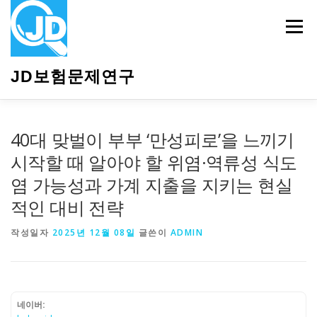
내
용
메뉴
으
로
바
JD보험문제연구
로
가
기
HOME
소개
보험관련정보
상담안내
40대 맞벌이 부부 ‘만성피로’을 느끼기
시작할 때 알아야 할 위염·역류성 식도
염 가능성과 가계 지출을 지키는 현실
적인 대비 전략
작성일자
2025년 12월 08일
글쓴이
ADMIN
네이버: