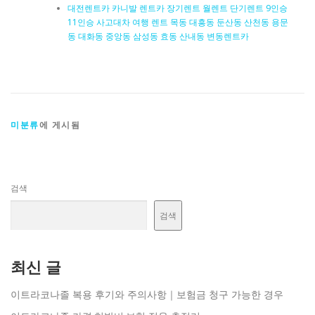
대전렌트카 카니발 렌트카 장기렌트 월렌트 단기렌트 9인승
11인승 사고대차 여행 렌트 목동 대흥동 둔산동 산천동 용문
동 대화동 중앙동 삼성동 효동 산내동 변동렌트카
미분류
에 게시됨
검색
검색
최신 글
이트라코나졸 복용 후기와 주의사항｜보험금 청구 가능한 경우