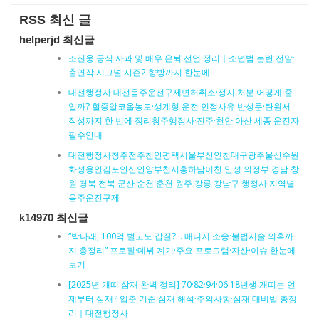
RSS 최신 글
helperjd 최신글
조진웅 공식 사과 및 배우 은퇴 선언 정리｜소년범 논란 전말·
출연작·시그널 시즌2 향방까지 한눈에
대전행정사 대전음주운전구제면허취소·정지 처분 어떻게 줄
일까? 혈중알코올농도·생계형 운전 인정사유·반성문·탄원서
작성까지 한 번에 정리청주행정사·전주·천안·아산·세종 운전자
필수안내
대전행정사청주전주천안평택서울부산인천대구광주울산수원
화성용인김포안산안양부천시흥하남이천 안성 의정부 경남 창
원 경북 전북 군산 순천 춘천 원주 강릉 강남구 행정사 지역별
음주운전구제
k14970 최신글
“박나래, 100억 벌고도 갑질?… 매니저 소송·불법시술 의혹까
지 총정리” 프로필·데뷔 계기·주요 프로그램·자산·이슈 한눈에
보기
[2025년 개띠 삼재 완벽 정리] 70·82·94·06·18년생 개띠는 언
제부터 삼재? 입춘 기준 삼재 해석·주의사항·삼재 대비법 총정
리｜대전행정사