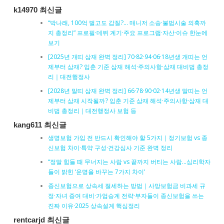
k14970 최신글
“박나래, 100억 벌고도 갑질?… 매니저 소송·불법시술 의혹까
지 총정리” 프로필·데뷔 계기·주요 프로그램·자산·이슈 한눈에
보기
[2025년 개띠 삼재 완벽 정리] 70·82·94·06·18년생 개띠는 언
제부터 삼재? 입춘 기준 삼재 해석·주의사항·삼재 대비법 총정
리｜대전행정사
[2028년 말띠 삼재 완벽 정리] 66·78·90·02·14년생 말띠는 언
제부터 삼재 시작될까? 입춘 기준 삼재 해석·주의사항·삼재 대
비법 총정리｜대전행정사 보험 등
kang611 최신글
생명보험 가입 전 반드시 확인해야 할 5가지｜정기보험 vs 종
신보험 차이·특약 구성·건강심사 기준 완벽 정리
“정말 힘들 때 무너지는 사람 vs 끝까지 버티는 사람…심리학자
들이 밝힌 ‘운명을 바꾸는 7가지 차이’
종신보험으로 상속세 절세하는 방법｜사망보험금 비과세 규
정·자녀 증여 대비·가업승계 전략·부자들이 종신보험을 쓰는
진짜 이유·2025 상속설계 핵심정리
rentcarjd 최신글