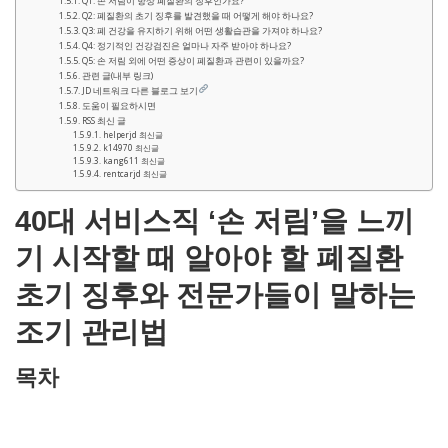
Q1: 손 저림이 항상 폐질환의 징후인가요?
Q2: 폐질환의 초기 징후를 발견했을 때 어떻게 해야 하나요?
Q3: 폐 건강을 유지하기 위해 어떤 생활습관을 가져야 하나요?
Q4: 정기적인 건강검진은 얼마나 자주 받아야 하나요?
Q5: 손 저림 외에 어떤 증상이 폐질환과 관련이 있을까요?
관련 글(내부 링크)
JD 네트워크 다른 블로그 보기
도움이 필요하시면
RSS 최신 글
helperjd 최신글
k14970 최신글
kang611 최신글
rentcarjd 최신글
40대 서비스직 ‘손 저림’을 느끼
기 시작할 때 알아야 할 폐질환
초기 징후와 전문가들이 말하는
조기 관리법
목차