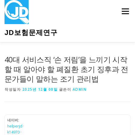
내
용
메뉴
으
로
바
JD보험문제연구
로
가
기
HOME
소개
보험관련정보
상담안내
40대 서비스직 ‘손 저림’을 느끼기 시작
할 때 알아야 할 폐질환 초기 징후과 전
문가들이 말하는 조기 관리법
작성일자
2025년 12월 08일
글쓴이
ADMIN
네이버:
helperjd
·
k14970
·