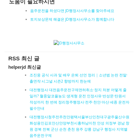
도움이 필요하시면
음주운전을 하셨다면 JD행정사사무소를 찾아주세요
토지보상문제 해결은 JD행정사사무소가 함께합니다
RSS 최신 글
helperjd 최신글
조진웅 공식 사과 및 배우 은퇴 선언 정리｜소년범 논란 전말·
출연작·시그널 시즌2 향방까지 한눈에
대전행정사 대전음주운전구제면허취소·정지 처분 어떻게 줄
일까? 혈중알코올농도·생계형 운전 인정사유·반성문·탄원서
작성까지 한 번에 정리청주행정사·전주·천안·아산·세종 운전자
필수안내
대전행정사청주전주천안평택서울부산인천대구광주울산수원
화성용인김포안산안양부천시흥하남이천 안성 의정부 경남 창
원 경북 전북 군산 순천 춘천 원주 강릉 강남구 행정사 지역별
음주운전구제