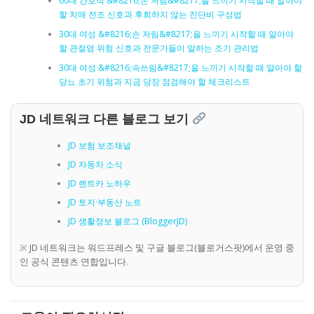
60대 간호직 &#8216;손 저림&#8217;을 느끼기 시작할 때 알아야
할 치매 전조 신호과 후회하지 않는 진단비 구성법
30대 여성 &#8216;손 저림&#8217;을 느끼기 시작할 때 알아야
할 관절염 위험 신호과 전문가들이 말하는 조기 관리법
30대 여성 &#8216;속쓰림&#8217;을 느끼기 시작할 때 알아야 할
당뇨 초기 위험과 지금 당장 점검해야 할 체크리스트
JD 네트워크 다른 블로그 보기
JD 보험 보조채널
JD 자동차 소식
JD 렌트카 노하우
JD 토지·부동산 노트
JD 생활정보 블로그 (BloggerJD)
※ JD 네트워크는 워드프레스 및 구글 블로그(블로거스팟)에서 운영 중
인 공식 콘텐츠 연합입니다.