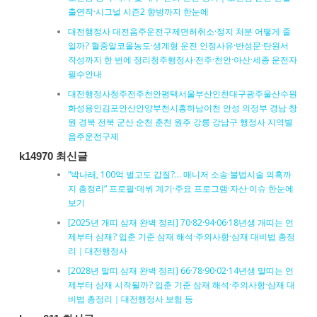
출연작·시그널 시즌2 향방까지 한눈에
대전행정사 대전음주운전구제면허취소·정지 처분 어떻게 줄
일까? 혈중알코올농도·생계형 운전 인정사유·반성문·탄원서
작성까지 한 번에 정리청주행정사·전주·천안·아산·세종 운전자
필수안내
대전행정사청주전주천안평택서울부산인천대구광주울산수원
화성용인김포안산안양부천시흥하남이천 안성 의정부 경남 창
원 경북 전북 군산 순천 춘천 원주 강릉 강남구 행정사 지역별
음주운전구제
k14970 최신글
“박나래, 100억 벌고도 갑질?… 매니저 소송·불법시술 의혹까
지 총정리” 프로필·데뷔 계기·주요 프로그램·자산·이슈 한눈에
보기
[2025년 개띠 삼재 완벽 정리] 70·82·94·06·18년생 개띠는 언
제부터 삼재? 입춘 기준 삼재 해석·주의사항·삼재 대비법 총정
리｜대전행정사
[2028년 말띠 삼재 완벽 정리] 66·78·90·02·14년생 말띠는 언
제부터 삼재 시작될까? 입춘 기준 삼재 해석·주의사항·삼재 대
비법 총정리｜대전행정사 보험 등