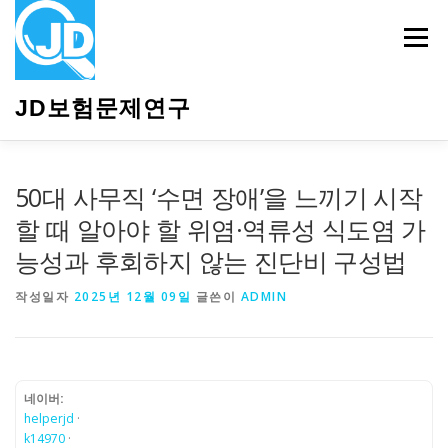
내
용
메뉴
으
로
바
JD보험문제연구
로
가
기
HOME
소개
보험관련정보
상담안내
50대 사무직 ‘수면 장애’을 느끼기 시작
할 때 알아야 할 위염·역류성 식도염 가
능성과 후회하지 않는 진단비 구성법
작성일자
2025년 12월 09일
글쓴이
ADMIN
네이버:
helperjd
·
k14970
·