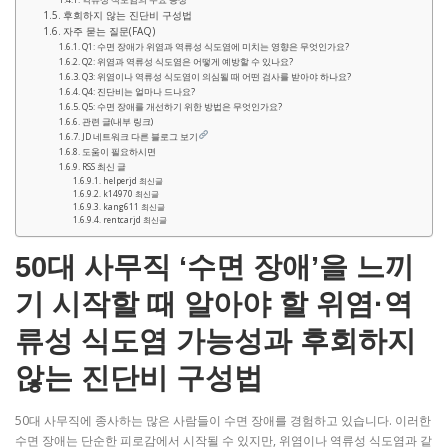
후회하지 않는 진단비 구성법
자주 묻는 질문(FAQ)
Q1: 수면 장애가 위염과 역류성 식도염에 미치는 영향은 무엇인가요?
Q2: 위염과 역류성 식도염은 어떻게 예방할 수 있나요?
Q3: 위염이나 역류성 식도염이 의심될 때 어떤 검사를 받아야 하나요?
Q4: 진단비는 얼마나 드나요?
Q5: 수면 장애를 개선하기 위한 방법은 무엇인가요?
관련 글(내부 링크)
JD 네트워크 다른 블로그 보기
도움이 필요하시면
RSS 최신 글
helperjd 최신글
k14970 최신글
kang611 최신글
rentcarjd 최신글
50대 사무직 ‘수면 장애’을 느끼
기 시작할 때 알아야 할 위염·역
류성 식도염 가능성과 후회하지
않는 진단비 구성법
50대 사무직에 종사하는 많은 사람들이 수면 장애를 경험하고 있습니다. 이러한
수면 장애는 단순한 피로감에서 시작될 수 있지만, 위염이나 역류성 식도염과 같