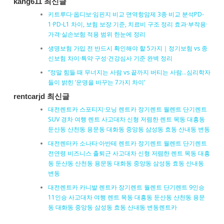
kang611 최신글
키트루다·옵디보·임핀지 비교 면역항암제 3종 비교 분석PD-
1·PD-L1 차이, 보험 보장 기준, 치료비 구조 정리 효과·부작용·
가격·실손보험 적용 범위 한눈에 정리
생명보험 가입 전 반드시 확인해야 할 5가지｜정기보험 vs 종
신보험 차이·특약 구성·건강심사 기준 완벽 정리
“정말 힘들 때 무너지는 사람 vs 끝까지 버티는 사람…심리학자
들이 밝힌 ‘운명을 바꾸는 7가지 차이’
rentcarjd 최신글
대전렌트카 스포티지·모닝 렌트카 장기렌트 월렌트 단기렌트
SUV 경차 여행 렌트 사고대차 신형 저렴한 렌트 목동 대흥동
둔산동 산천동 용문동 대화동 중앙동 삼성동 효동 산내동 변동
대전렌터카 소나타·아반테 렌트카 장기렌트 월렌트 단기렌트
전연령 비즈니스 출퇴근 사고대차 신형 저렴한 렌트 목동 대흥
동 둔산동 산천동 용문동 대화동 중앙동 삼성동 효동 산내동
변동
대전렌트카 카니발 렌트카 장기렌트 월렌트 단기렌트 9인승
11인승 사고대차 여행 렌트 목동 대흥동 둔산동 산천동 용문
동 대화동 중앙동 삼성동 효동 산내동 변동렌트카