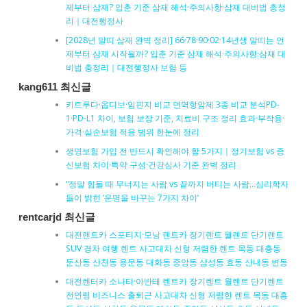
제부터 삼재? 입춘 기준 삼재 해석·주의사항·삼재 대비법 총정
리｜대전행정사
[2028년 말띠 삼재 완벽 정리] 66·78·90·02·14년생 말띠는 언
제부터 삼재 시작될까? 입춘 기준 삼재 해석·주의사항·삼재 대
비법 총정리｜대전행정사 보험 등
kang611 최신글
키트루다·옵디보·임핀지 비교 면역항암제 3종 비교 분석PD-
1·PD-L1 차이, 보험 보장 기준, 치료비 구조 정리 효과·부작용·
가격·실손보험 적용 범위 한눈에 정리
생명보험 가입 전 반드시 확인해야 할 5가지｜정기보험 vs 종
신보험 차이·특약 구성·건강심사 기준 완벽 정리
“정말 힘들 때 무너지는 사람 vs 끝까지 버티는 사람…심리학자
들이 밝힌 ‘운명을 바꾸는 7가지 차이’
rentcarjd 최신글
대전렌트카 스포티지·모닝 렌트카 장기렌트 월렌트 단기렌트
SUV 경차 여행 렌트 사고대차 신형 저렴한 렌트 목동 대흥동
둔산동 산천동 용문동 대화동 중앙동 삼성동 효동 산내동 변동
대전렌터카 소나타·아반테 렌트카 장기렌트 월렌트 단기렌트
전연령 비즈니스 출퇴근 사고대차 신형 저렴한 렌트 목동 대흥