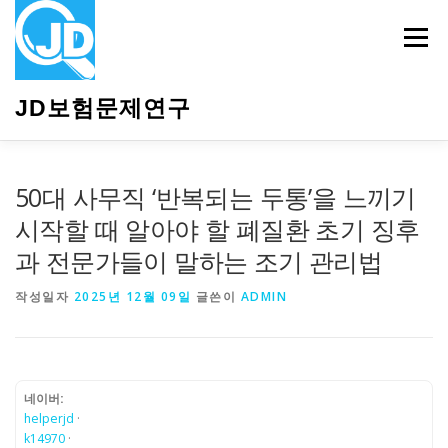
내
용
메뉴
으
로
바
JD보험문제연구
로
가
기
HOME
소개
보험관련정보
상담안내
50대 사무직 ‘반복되는 두통’을 느끼기
시작할 때 알아야 할 폐질환 초기 징후
과 전문가들이 말하는 조기 관리법
작성일자
2025년 12월 09일
글쓴이
ADMIN
네이버:
helperjd
·
k14970
·