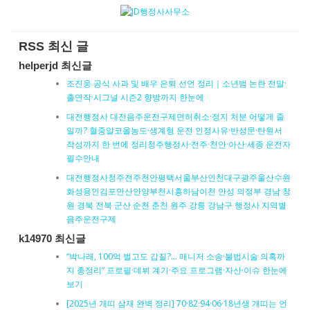
RSS 최신 글
helperjd 최신글
조진웅 공식 사과 및 배우 은퇴 선언 정리｜소년범 논란 전말·
출연작·시그널 시즌2 향방까지 한눈에
대전행정사 대전음주운전구제면허취소·정지 처분 어떻게 줄
일까? 혈중알코올농도·생계형 운전 인정사유·반성문·탄원서
작성까지 한 번에 정리청주행정사·전주·천안·아산·세종 운전자
필수안내
대전행정사청주전주천안평택서울부산인천대구광주울산수원
화성용인김포안산안양부천시흥하남이천 안성 의정부 경남 창
원 경북 전북 군산 순천 춘천 원주 강릉 강남구 행정사 지역별
음주운전구제
k14970 최신글
“박나래, 100억 벌고도 갑질?… 매니저 소송·불법시술 의혹까
지 총정리” 프로필·데뷔 계기·주요 프로그램·자산·이슈 한눈에
보기
[2025년 개띠 삼재 완벽 정리] 70·82·94·06·18년생 개띠는 언