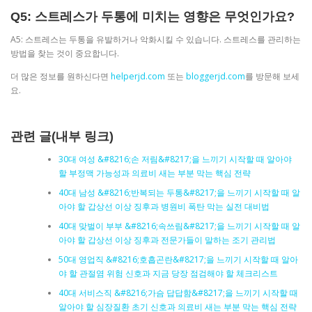
Q5: 스트레스가 두통에 미치는 영향은 무엇인가요?
A5: 스트레스는 두통을 유발하거나 악화시킬 수 있습니다. 스트레스를 관리하는
방법을 찾는 것이 중요합니다.
더 많은 정보를 원하신다면
helperjd.com
또는
bloggerjd.com
를 방문해 보세
요.
관련 글(내부 링크)
30대 여성 &#8216;손 저림&#8217;을 느끼기 시작할 때 알아야
할 부정맥 가능성과 의료비 새는 부분 막는 핵심 전략
40대 남성 &#8216;반복되는 두통&#8217;을 느끼기 시작할 때 알
아야 할 갑상선 이상 징후과 병원비 폭탄 막는 실전 대비법
40대 맞벌이 부부 &#8216;속쓰림&#8217;을 느끼기 시작할 때 알
아야 할 갑상선 이상 징후과 전문가들이 말하는 조기 관리법
50대 영업직 &#8216;호흡곤란&#8217;을 느끼기 시작할 때 알아
야 할 관절염 위험 신호과 지금 당장 점검해야 할 체크리스트
40대 서비스직 &#8216;가슴 답답함&#8217;을 느끼기 시작할 때
알아야 할 심장질환 초기 신호과 의료비 새는 부분 막는 핵심 전략