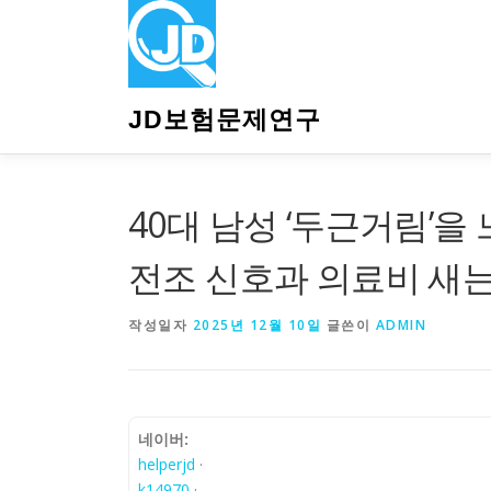
내
용
으
로
바
JD보험문제연구
로
가
기
40대 남성 ‘두근거림’을
전조 신호과 의료비 새는
작성일자
2025년 12월 10일
글쓴이
ADMIN
네이버:
helperjd
·
k14970
·