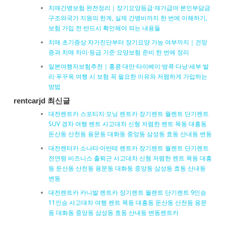
치매간병보험 완전정리｜장기요양등급·재가급여·본인부담금
구조와국가 지원의 한계, 실제 간병비까지 한 번에 이해하기,
보험 가입 전 반드시 확인해야 되는 내용들
치매 초기증상 자가진단부터 장기요양 가능 여부까지｜건망
증과 치매 차이·등급 기준·요양보험 준비 한 번에 정리
일본여행자보험추천｜홍콩·대만·타이베이·방콕·다낭·세부·발
리·푸꾸옥 여행 시 보험 꼭 필요한 이유와 저렴하게 가입하는
방법
rentcarjd 최신글
대전렌트카 스포티지·모닝 렌트카 장기렌트 월렌트 단기렌트
SUV 경차 여행 렌트 사고대차 신형 저렴한 렌트 목동 대흥동
둔산동 산천동 용문동 대화동 중앙동 삼성동 효동 산내동 변동
대전렌터카 소나타·아반테 렌트카 장기렌트 월렌트 단기렌트
전연령 비즈니스 출퇴근 사고대차 신형 저렴한 렌트 목동 대흥
동 둔산동 산천동 용문동 대화동 중앙동 삼성동 효동 산내동
변동
대전렌트카 카니발 렌트카 장기렌트 월렌트 단기렌트 9인승
11인승 사고대차 여행 렌트 목동 대흥동 둔산동 산천동 용문
동 대화동 중앙동 삼성동 효동 산내동 변동렌트카