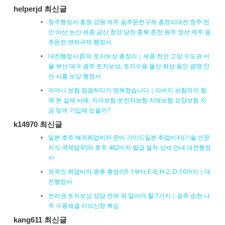
helperjd 최신글
청주행정사·충청·강원·제주 음주운전구제 총정리대전·청주·천
안·아산·논산·세종·금산·청양·당진·충북·춘천·원주·정선·제주 음
주운전 면허구제 행정사
대전행정사 JD의 토지보상 총정리｜세종·천안·고양·수도권·서
울·부산·대구·광주 토지보상, 토지수용·울산·화성·용인·광명·안
산·시흥 보상 행정사
어머니 보험 점검하다가 멍해졌습니다｜아버지 보험까지 함
께 본 실제 사례, 치아보험·운전자보험·치매보험·요양보험 지
금 맞게 가입돼 있을까?
k14970 최신글
일본·호주 해외취업비자 준비 가이드일본 취업비자(기술·인문
지식·국제업무)와 호주 482비자 발급 절차 상세 안내 대전행정
사
외국인 취업비자 종류 총정리E-1부터 E-9, H-2, D-10까지｜대
전행정사
전라권 토지보상 상담 전에 꼭 알아야 할 7가지｜광주·순천·나
주 수용재결 이의신청 핵심
kang611 최신글