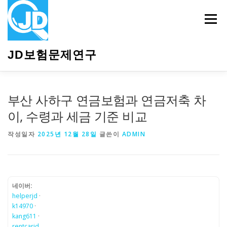
내
용
메뉴
으
로
바
JD보험문제연구
로
가
기
HOME
소개
보험관련정보
상담안내
부산 사하구 연금보험과 연금저축 차
이, 수령과 세금 기준 비교
작성일자
2025년 12월 28일
글쓴이
ADMIN
네이버:
helperjd
·
k14970
·
kang611
·
rentcarjd