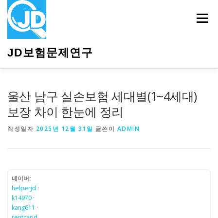
내
용
메뉴
으
로
바
JD보험문제연구
로
가
기
HOME
소개
보험관련정보
상담안내
울산 남구 실손보험 세대별(1~4세대)
보장 차이 한눈에 정리
작성일자
2025년 12월 31일
글쓴이
ADMIN
네이버:
helperjd
·
k14970
·
kang611
·
rentcarjd