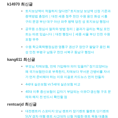
k14970 최신글
토지보상액이 적절하지 않다면? 토지보상 보상액 산정 기준과
증액방법 총정리｜대전 세종 청주 천안 수원 용인 화성 시흥
구리 문경 부산 대구 아산 파주 평택 당진 성 토지보상 행정사
공무원 소청심사 절차와 방법 정리｜결과가 갈리는 핵심 포인
트는 따로 있습니다｜대전 행정사 | 세종 서울 부산 인천 수원
포항 무주
수원 학교폭력행정심판 영통구 권선구 장안구 팔달구 용인 화
성 인천 부평구 남동구 천안 서북구 동남구 행정사
kang611 최신글
부모님 치매보험, 언제 가입해야 의미 있을까? 장기요양비는
왜 국가보험만으로 부족한지, 치매보다 무서운 간병비를 자녀
가 먼저 준비해야 하는 이유 이걸로 카드뉴스 먼저 만들자
4세대 실손보험 vs 5세대 실손보험 비교
40대 이후 종신보험이 갑자기 부담되는 이유CI·갱신형 구조 문
제와 해지 전 반드시 확인할 점
rentcarjd 최신글
대전렌트카 스포티지·모닝 렌트카 장기렌트 월렌트 단기렌트
SUV 경차 여행 렌트 사고대차 신형 저렴한 렌트 목동 대흥동