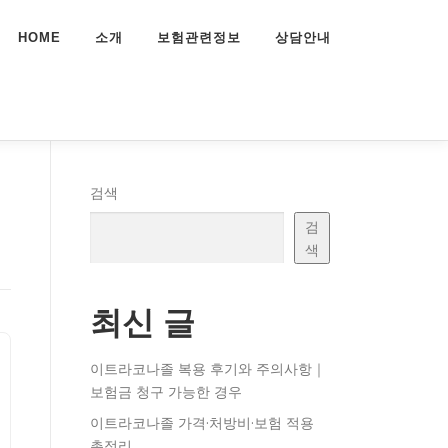
HOME
소개
보험관련정보
상담안내
리
검색
검
색
최신 글
이트라코나졸 복용 후기와 주의사항｜
보험금 청구 가능한 경우
이트라코나졸 가격·처방비·보험 적용
총정리