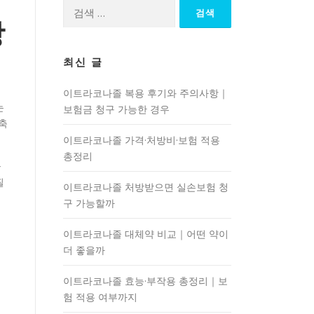
검
색:
장
최신 글
이트라코나졸 복용 후기와 주의사항｜
는
보험금 청구 가능한 경우
축
이트라코나졸 가격·처방비·보험 적용
총정리
을
필
이트라코나졸 처방받으면 실손보험 청
구 가능할까
이트라코나졸 대체약 비교｜어떤 약이
더 좋을까
이트라코나졸 효능·부작용 총정리｜보
험 적용 여부까지