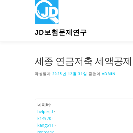
내
용
으
로
바
JD보험문제연구
로
가
기
세종 연금저축 세액공제 
작성일자
2025년 12월 31일
글쓴이
ADMIN
네이버:
helperjd
·
k14970
·
kang611
·
rentcarjd