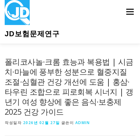
내
용
메뉴
으
로
바
JD보험문제연구
로
가
기
HOME
소개
보험관련정보
상담안내
폴리코사놀·크롬 효능과 복용법 | 시금
치·마늘에 풍부한 성분으로 혈중지질
조절·심혈관 건강 개선에 도움 | 홍삼·
타우린 조합으로 피로회복 시너지 | 갱
년기 여성 향상에 좋은 음식·보충제
2025 건강 가이드
작성일자
2026년 02월 27일
글쓴이
ADMIN