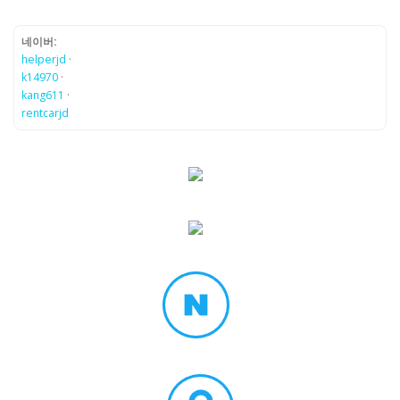
네이버:
helperjd
·
k14970
·
kang611
·
rentcarjd