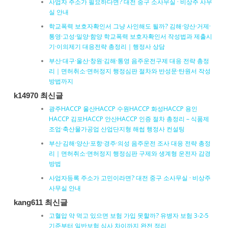
사업자 주소가 필요하다면? 대전 중구 소사무실 · 비상주 사무
실 안내
학교폭력 보호자확인서 그냥 사인해도 될까? 김해·양산·거제·
통영·고성·밀양·함양 학교폭력 보호자확인서 작성법과 제출시
기·이의제기 대응전략 총정리｜행정사 상담
부산·대구·울산·창원·김해·통영 음주운전구제 대응 전략 총정
리｜면허취소·면허정지 행정심판 절차와 반성문·탄원서 작성
방법까지
k14970 최신글
광주HACCP 울산HACCP 수원HACCP 화성HACCP 용인
HACCP 김포HACCP 안산HACCP 인증 절차 총정리 – 식품제
조업·축산물가공업 산업단지형 해썹 행정사 컨설팅
부산·김해·양산·포항·경주·의성 음주운전 조사 대응 전략 총정
리｜면허취소·면허정지 행정심판 구제와 생계형 운전자 감경
방법
사업자등록 주소가 고민이라면? 대전 중구 소사무실 · 비상주
사무실 안내
kang611 최신글
고혈압 약 먹고 있으면 보험 가입 못할까? 유병자 보험 3-2-5
기준부터 일반보험 심사 차이까지 완전 정리