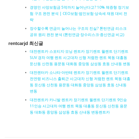
경영인 사망보험금 5억까지 늘어난다고? 10% 체증형 정기보
험 구조 완전 분석 | CEO보험·법인보험·상속세 재원 대비 전
략
장수할수록 연금이 늘어나는 구조의 진실? 톤틴연금 리스크
공유 원리 완전 분석 (톤틴연금·장수리스크·종신연금 비교)
rentcarjd 최신글
대전렌트카 스포티지·모닝 렌트카 장기렌트 월렌트 단기렌트
SUV 경차 여행 렌트 사고대차 신형 저렴한 렌트 목동 대흥동
둔산동 산천동 용문동 대화동 중앙동 삼성동 효동 산내동 변동
대전렌터카 소나타·아반테 렌트카 장기렌트 월렌트 단기렌트
전연령 비즈니스 출퇴근 사고대차 신형 저렴한 렌트 목동 대흥
동 둔산동 산천동 용문동 대화동 중앙동 삼성동 효동 산내동
변동
대전렌트카 카니발 렌트카 장기렌트 월렌트 단기렌트 9인승
11인승 사고대차 여행 렌트 목동 대흥동 둔산동 산천동 용문
동 대화동 중앙동 삼성동 효동 산내동 변동렌트카