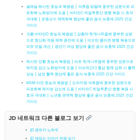
셀레늄·레시틴 효능과 복용법 | 석류즙·닭발에 풍부한 성분으로 피
로회복·노화방지에 도움 | 비타민C·히알루론산 병행 복용 시 효과
극대화 | 운동선수 체력회복 향상에 좋은 음식·보충제 2025 건강
가이드
크롬·비타민D 효능과 복용법 | 강황차·헛개나무즙에 풍부한 성분
으로 항산화 작용·체력 증진에 도움 | 비오틴·콜라겐 병행 복용으로
피부·모발 개선 | 갱년기 여성 향상에 좋은 음식·보충제 2025 건강
가이드
레시틴·강황 효능과 복용법 | 비트·헛개나무즙에 풍부한 성분으로
체지방 감소·노화방지에 도움 | 아슈와간다·홍삼 함께 섭취 시 활력
상승 | 남성 활력 향상에 좋은 음식·보충제 2025 건강 가이드
MSM·아연 효능과 복용법 | 도라지청·석류즙에 풍부한 성분으로
피로회복·체지방 감소에 도움 | 비타민C·히알루론산 병행 복용 시
효과 극대화 | 노년층 면역력 향상에 좋은 음식·보충제 2025 건강
가이드
JD 네트워크 다른 블로그 보기
JD 렌트카 노하우
JD 재밌는 이야기 전체 보기