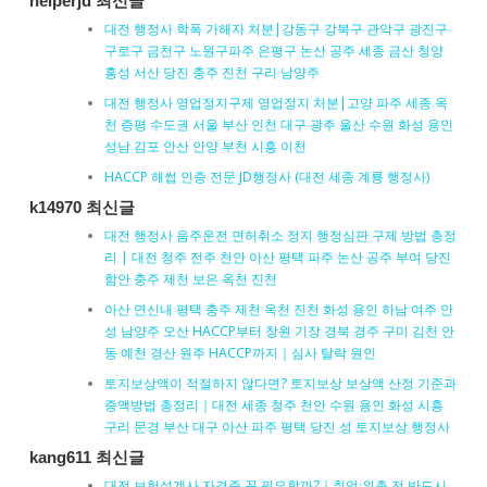
helperjd 최신글
대전 행정사 학폭 가해자 처분|강동구 강북구 관악구 광진구
구로구 금천구 노원구파주 은평구 논산 공주 세종 금산 청양
홍성 서산 당진 충주 진천 구리 남양주
대전 행정사 영업정지구제 영업정지 처분|고양 파주 세종 옥
천 증평 수도권 서울 부산 인천 대구 광주 울산 수원 화성 용인
성남 김포 안산 안양 부천 시흥 이천
HACCP 해썹 인증 전문 JD행정사 (대전 세종 계룡 행정사)
k14970 최신글
대전 행정사 음주운전 면허취소 정지 행정심판 구제 방법 총정
리 | 대전 청주 전주 천안 아산 평택 파주 논산 공주 부여 당진
함안 충주 제천 보은 옥천 진천
아산 연신내 평택 충주 제천 옥천 진천 화성 용인 하남 여주 안
성 남양주 오산 HACCP부터 창원 기장 경북 경주 구미 김천 안
동 예천 경산 원주 HACCP까지｜심사 탈락 원인
토지보상액이 적절하지 않다면? 토지보상 보상액 산정 기준과
증액방법 총정리｜대전 세종 청주 천안 수원 용인 화성 시흥
구리 문경 부산 대구 아산 파주 평택 당진 성 토지보상 행정사
kang611 최신글
대전 보험설계사 자격증 꼭 필요할까?｜취업·위촉 전 반드시