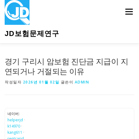
내
용
메뉴
으
로
바
JD보험문제연구
로
가
기
HOME
소개
보험관련정보
상담안내
경기 구리시 암보험 진단금 지급이 지
연되거나 거절되는 이유
작성일자
2026년 01월 02일
글쓴이
ADMIN
네이버:
helperjd
·
k14970
·
kang611
·
rentcarjd