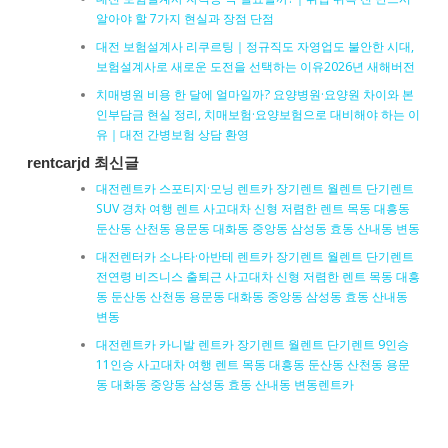
알아야 할 7가지 현실과 장점 단점
대전 보험설계사 리쿠르팅｜정규직도 자영업도 불안한 시대,
보험설계사로 새로운 도전을 선택하는 이유2026년 새해버전
치매병원 비용 한 달에 얼마일까? 요양병원·요양원 차이와 본
인부담금 현실 정리, 치매보험·요양보험으로 대비해야 하는 이
유｜대전 간병보험 상담 환영
rentcarjd 최신글
대전렌트카 스포티지·모닝 렌트카 장기렌트 월렌트 단기렌트
SUV 경차 여행 렌트 사고대차 신형 저렴한 렌트 목동 대흥동
둔산동 산천동 용문동 대화동 중앙동 삼성동 효동 산내동 변동
대전렌터카 소나타·아반테 렌트카 장기렌트 월렌트 단기렌트
전연령 비즈니스 출퇴근 사고대차 신형 저렴한 렌트 목동 대흥
동 둔산동 산천동 용문동 대화동 중앙동 삼성동 효동 산내동
변동
대전렌트카 카니발 렌트카 장기렌트 월렌트 단기렌트 9인승
11인승 사고대차 여행 렌트 목동 대흥동 둔산동 산천동 용문
동 대화동 중앙동 삼성동 효동 산내동 변동렌트카