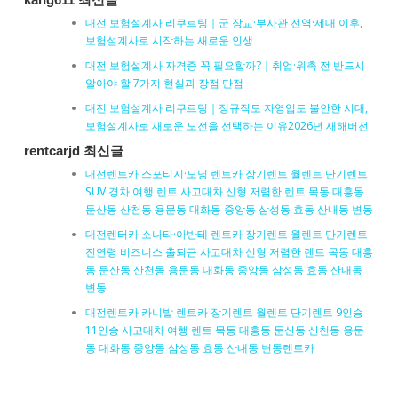
kang611 최신글
대전 보험설계사 리쿠르팅｜군 장교·부사관 전역·제대 이후,
보험설계사로 시작하는 새로운 인생
대전 보험설계사 자격증 꼭 필요할까?｜취업·위촉 전 반드시
알아야 할 7가지 현실과 장점 단점
대전 보험설계사 리쿠르팅｜정규직도 자영업도 불안한 시대,
보험설계사로 새로운 도전을 선택하는 이유2026년 새해버전
rentcarjd 최신글
대전렌트카 스포티지·모닝 렌트카 장기렌트 월렌트 단기렌트
SUV 경차 여행 렌트 사고대차 신형 저렴한 렌트 목동 대흥동
둔산동 산천동 용문동 대화동 중앙동 삼성동 효동 산내동 변동
대전렌터카 소나타·아반테 렌트카 장기렌트 월렌트 단기렌트
전연령 비즈니스 출퇴근 사고대차 신형 저렴한 렌트 목동 대흥
동 둔산동 산천동 용문동 대화동 중앙동 삼성동 효동 산내동
변동
대전렌트카 카니발 렌트카 장기렌트 월렌트 단기렌트 9인승
11인승 사고대차 여행 렌트 목동 대흥동 둔산동 산천동 용문
동 대화동 중앙동 삼성동 효동 산내동 변동렌트카