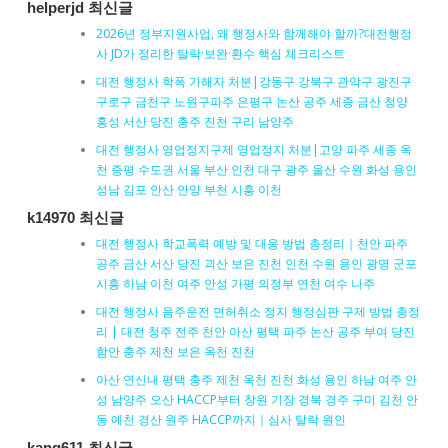
helperjd 최신글
2026년 정부지원사업, 왜 행정사와 함께해야 할까?대전행정
사 JD가 정리한 탈락·보완·환수 핵심 체크리스트
대전 행정사 학폭 가해자 처분|강동구 강북구 관악구 광진구
구로구 금천구 노원구파주 은평구 논산 공주 세종 금산 청양
홍성 서산 당진 충주 진천 구리 남양주
대전 행정사 영업정지구제 영업정지 처분|고양 파주 세종 옥
천 증평 수도권 서울 부산 인천 대구 광주 울산 수원 화성 용인
성남 김포 안산 안양 부천 시흥 이천
k14970 최신글
대전 행정사 학교폭력 예방 및 대응 방법 총정리｜천안 파주
공주 금산 서산 당진 괴산 보은 진천 인천 수원 용인 광명 군포
시흥 하남 이천 여주 안성 가평 의정부 연천 여수 나주
대전 행정사 음주운전 면허취소 정지 행정심판 구제 방법 총정
리 | 대전 청주 전주 천안 아산 평택 파주 논산 공주 부여 당진
함안 충주 제천 보은 옥천 진천
아산 연신내 평택 충주 제천 옥천 진천 화성 용인 하남 여주 안
성 남양주 오산 HACCP부터 창원 기장 경북 경주 구미 김천 안
동 예천 경산 원주 HACCP까지｜심사 탈락 원인