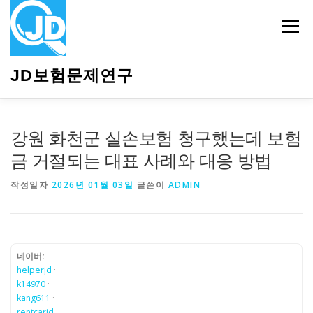
내
용
메뉴
으
로
바
JD보험문제연구
로
가
기
HOME
소개
보험관련정보
상담안내
강원 화천군 실손보험 청구했는데 보험
금 거절되는 대표 사례와 대응 방법
작성일자
2026년 01월 03일
글쓴이
ADMIN
네이버:
helperjd
·
k14970
·
kang611
·
rentcarjd