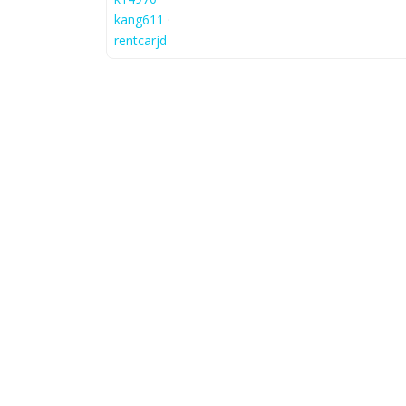
kang611
·
rentcarjd