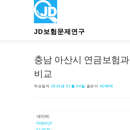
내
용
으
로
바
JD보험문제연구
로
가
기
충남 아산시 연금보험과 
비교
작성일자
2026년 01월 04일
글쓴이
ADMIN
네이버:
helperjd
·
k14970
·