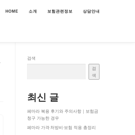
HOME
소개
보험관련정보
상담안내
준
검색
검
색
최신 글
페마라 복용 후기와 주의사항｜보험금
청구 가능한 경우
페마라 가격·처방비·보험 적용 총정리