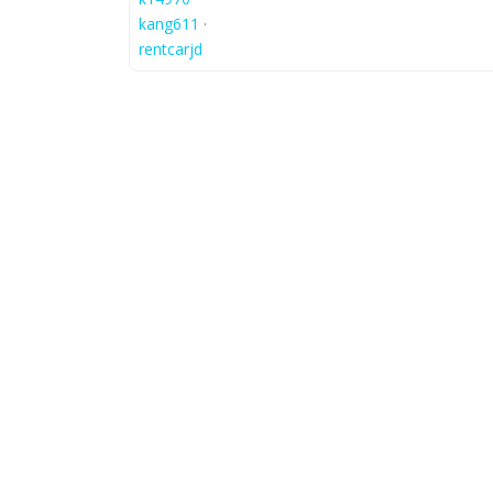
kang611
·
rentcarjd