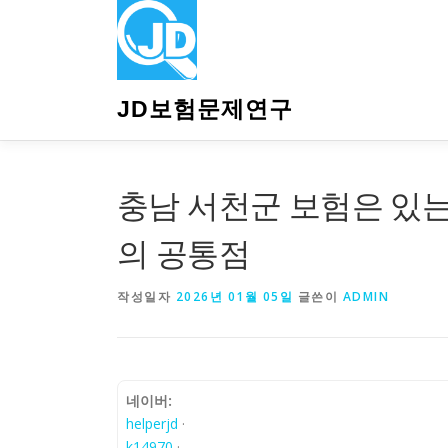
내
용
으
로
바
JD보험문제연구
로
가
기
충남 서천군 보험은 있
의 공통점
작성일자
2026년 01월 05일
글쓴이
ADMIN
네이버:
helperjd
·
k14970
·