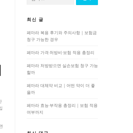
색:
최신 글
페마라 복용 후기와 주의사항｜보험금
청구 가능한 경우
페마라 가격·처방비·보험 적용 총정리
페마라 처방받으면 실손보험 청구 가능
껴
할까
페마라 대체약 비교｜어떤 약이 더 좋
을까
만
페마라 효능·부작용 총정리｜보험 적용
입
여부까지
연
로