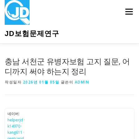
내
용
메뉴
으
로
바
JD보험문제연구
로
가
기
HOME
소개
보험관련정보
상담안내
충남 서천군 유병자보험 고지 질문, 어
디까지 써야 하는지 정리
작성일자
2026년 01월 05일
글쓴이
ADMIN
네이버:
helperjd
·
k14970
·
kang611
·
rentcarjd