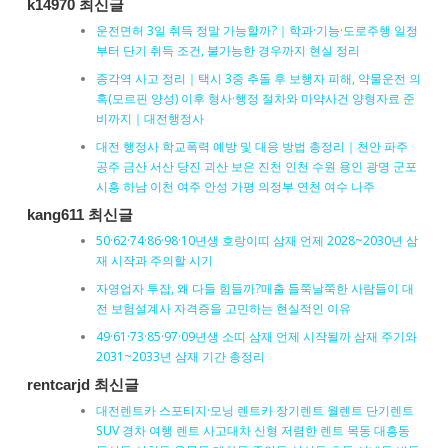
k14970 최신글
운전면허 3일 취득 정말 가능할까?｜학과·기능·도로주행 일정
부터 단기 취득 조건, 불가능한 경우까지 현실 정리
종각역 사고 정리｜택시 3중 추돌 후 보행자 피해, 약물운전 의
혹(모르핀 양성) 이후 형사·행정 절차와 마약사건 양형자료 준
비까지｜대전행정사
대전 행정사 학교폭력 예방 및 대응 방법 총정리｜천안 파주
공주 금산 서산 당진 괴산 보은 진천 인천 수원 용인 광명 군포
시흥 하남 이천 여주 안성 가평 의정부 연천 여수 나주
kang611 최신글
50·62·74·86·98·10년생 호랑이띠 삼재 언제 2028~2030년 삼
재 시작과 주의할 시기
자영업자 투잡, 왜 다들 힘들까?매출 들쭉날쭉한 사람들이 대
전 보험설계사 자격증을 고민하는 현실적인 이유
49·61·73·85·97·09년생 소띠 삼재 언제 시작될까 삼재 주기와
2031~2033년 삼재 기간 총정리
rentcarjd 최신글
대전렌트카 스포티지·모닝 렌트카 장기렌트 월렌트 단기렌트
SUV 경차 여행 렌트 사고대차 신형 저렴한 렌트 목동 대흥동