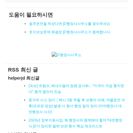
도움이 필요하시면
음주운전을 하셨다면 JD행정사사무소를 찾아주세요
토지보상문제 해결은 JD행정사사무소가 함께합니다
RSS 최신 글
helperjd 최신글
[속보] 트럼프, 베네수엘라 점령 공식화… "미국이 직접 통치한
다" 충격 발언의 진실
종각역 사고 정리｜택시 3중 추돌 후 보행자 피해, 약물운전 의
혹(모르핀 양성) 발생 시 형사·행정 절차 정리 (마약행정사·대
전행정사 시각)
2026년 정부지원사업, 왜 행정사와 함께해야 할까?대전행정
사 JD가 정리한 탈락·보완·환수 핵심 체크리스트