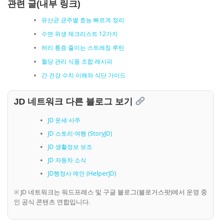
관련 글(내부 링크)
유산균 균주별 효능 빠르게 정리
수면 위생 체크리스트 12가지
허리 통증 줄이는 스트레칭 루틴
혈당 관리 식품 조합 레시피
간 건강 수치 이해와 식단 가이드
JD 네트워크 다른 블로그 보기
JD 운세·사주
JD 스토리·여행 (StoryJD)
JD 생활정보 보조
JD 자동차 소식
JD행정사 메인 (HelperJD)
※ JD 네트워크는 워드프레스 및 구글 블로그(블로거스팟)에서 운영 중
인 공식 콘텐츠 연합입니다.