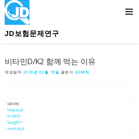
내
용
메뉴
으
로
바
JD보험문제연구
로
가
기
HOME
소개
보험관련정보
상담안내
비타민D/K2 함께 먹는 이유
작성일자
2026년 02월 18일
글쓴이
ADMIN
네이버:
helperjd
·
k14970
·
kang611
·
rentcarjd