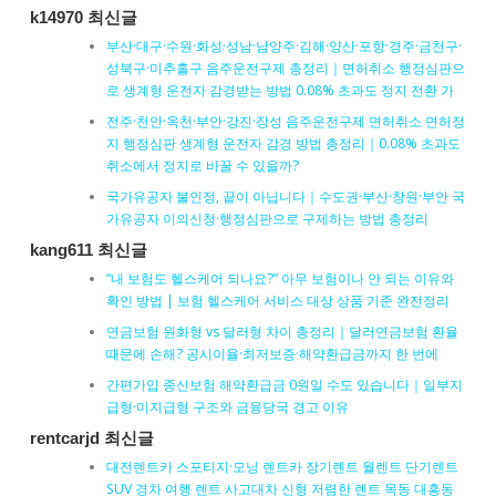
k14970 최신글
부산·대구·수원·화성·성남·남양주·김해·양산·포항·경주·금천구·
성북구·미추홀구 음주운전구제 총정리｜면허취소 행정심판으
로 생계형 운전자 감경받는 방법 0.08% 초과도 정지 전환 가
전주·천안·옥천·부안·강진·장성 음주운전구제 면허취소 면허정
지 행정심판 생계형 운전자 감경 방법 총정리｜0.08% 초과도
취소에서 정지로 바꿀 수 있을까?
국가유공자 불인정, 끝이 아닙니다｜수도권·부산·창원·부안 국
가유공자 이의신청·행정심판으로 구제하는 방법 총정리
kang611 최신글
“내 보험도 헬스케어 되나요?” 아무 보험이나 안 되는 이유와
확인 방법 | 보험 헬스케어 서비스 대상 상품 기준 완전정리
연금보험 원화형 vs 달러형 차이 총정리｜달러연금보험 환율
때문에 손해? 공시이율·최저보증·해약환급금까지 한 번에
간편가입 종신보험 해약환급금 0원일 수도 있습니다｜일부지
급형·미지급형 구조와 금융당국 경고 이유
rentcarjd 최신글
대전렌트카 스포티지·모닝 렌트카 장기렌트 월렌트 단기렌트
SUV 경차 여행 렌트 사고대차 신형 저렴한 렌트 목동 대흥동