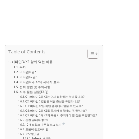
Table of Contents
비타민D/K2 함께 먹는 이유
목차
비타민D란?
비타민K2란?
비타민D와 K2의 시너지 효과
섭취 방법 및 주의사항
자주 묻는 질문(FAQ)
Q1: 비타민D와 K2는 언제 섭취하는 것이 좋나요?
Q2: 비타민D 결핍은 어떤 증상을 유발하나요?
Q3: 비타민K2는 어떤 음식에서 얻을 수 있나요?
Q4: 비타민D와 K2를 동시에 복용해도 안전한가요?
Q5: 비타민D와 K2의 복용 시 주의해야 할 점은 무엇인가요?
관련 글(내부 링크)
JD 네트워크 다른 블로그 보기
도움이 필요하시면
RSS 최신 글
helperjd 최신글