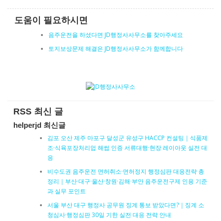
도움이 필요하시면
음주운전을 하셨다면 JD행정사사무소를 찾아주세요
토지보상문제 해결은 JD행정사사무소가 함께합니다
RSS 최신 글
helperjd 최신글
김포 오산 제주 마포구 달성군 유성구 HACCP 컨설팅｜식품제
조·식육포장처리업 해썹 인증 서류대행·현장 레이아웃 실전 대
응
비수도권 음주운전 면허취소·면허정지 행정심판 대응전략 총
정리｜부산·대구·울산·창원·김해·부안 음주운전구제 인용 기준
과 실무 포인트
서울 부산 대구 행정사 공무원 징계 통보 받았다면?｜징계 소
청심사·행정심판 30일 기한 실전 대응 전략 안내