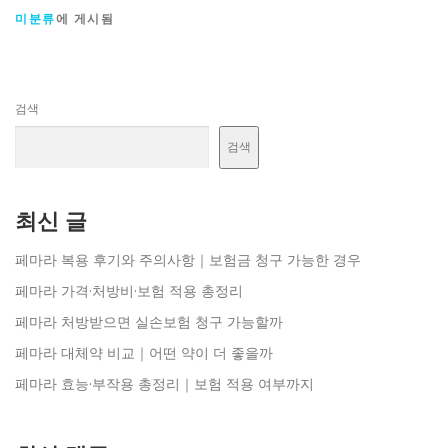
미분류
에 게시됨
검색
검색
최신 글
페마라 복용 후기와 주의사항｜보험금 청구 가능한 경우
페마라 가격·처방비·보험 적용 총정리
페마라 처방받으면 실손보험 청구 가능할까
페마라 대체약 비교｜어떤 약이 더 좋을까
페마라 효능·부작용 총정리｜보험 적용 여부까지