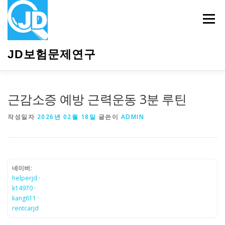
내
용
메뉴
으
로
바
JD보험문제연구
로
가
기
HOME
소개
보험관련정보
상담안내
근감소증 예방 근력운동 3분 루틴
작성일자
2026년 02월 18일
글쓴이
ADMIN
네이버:
helperjd
·
k14970
·
kang611
·
rentcarjd