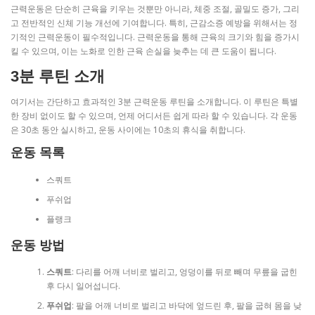
근력운동은 단순히 근육을 키우는 것뿐만 아니라, 체중 조절, 골밀도 증가, 그리
고 전반적인 신체 기능 개선에 기여합니다. 특히, 근감소증 예방을 위해서는 정
기적인 근력운동이 필수적입니다. 근력운동을 통해 근육의 크기와 힘을 증가시
킬 수 있으며, 이는 노화로 인한 근육 손실을 늦추는 데 큰 도움이 됩니다.
3분 루틴 소개
여기서는 간단하고 효과적인 3분 근력운동 루틴을 소개합니다. 이 루틴은 특별
한 장비 없이도 할 수 있으며, 언제 어디서든 쉽게 따라 할 수 있습니다. 각 운동
은 30초 동안 실시하고, 운동 사이에는 10초의 휴식을 취합니다.
운동 목록
스쿼트
푸쉬업
플랭크
운동 방법
스쿼트
: 다리를 어깨 너비로 벌리고, 엉덩이를 뒤로 빼며 무릎을 굽힌
후 다시 일어섭니다.
푸쉬업
: 팔을 어깨 너비로 벌리고 바닥에 엎드린 후, 팔을 굽혀 몸을 낮