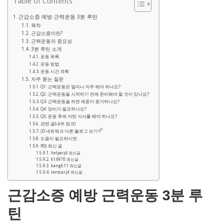
Table of Contents
근감소증 예방 근력운동 3분 루틴
목차
근감소증이란?
근력운동의 중요성
3분 루틴 소개
운동 목록
운동 방법
운동 시간 계획
자주 묻는 질문
Q1: 근력운동은 얼마나 자주 해야 하나요?
Q2: 근력운동을 시작하기 전에 준비해야 할 것이 있나요?
Q3: 근력운동을 하면 체중이 증가하나요?
Q4: 장비가 필요하나요?
Q5: 운동 후에 어떤 식사를 해야 하나요?
관련 글(내부 링크)
JD 네트워크 다른 블로그 보기
도움이 필요하시면
RSS 최신 글
helperjd 최신글
k14970 최신글
kang611 최신글
rentcarjd 최신글
근감소증 예방 근력운동 3분 루
틴