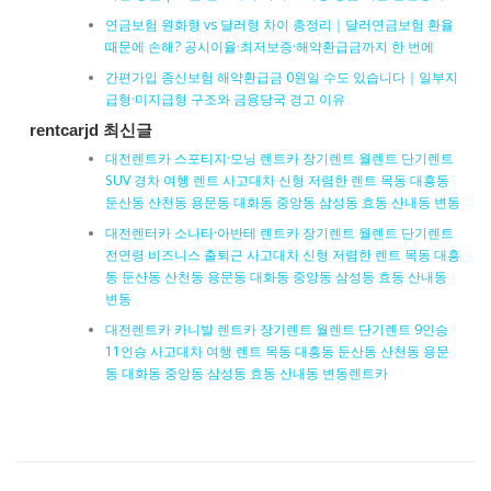
연금보험 원화형 vs 달러형 차이 총정리｜달러연금보험 환율
때문에 손해? 공시이율·최저보증·해약환급금까지 한 번에
간편가입 종신보험 해약환급금 0원일 수도 있습니다｜일부지
급형·미지급형 구조와 금융당국 경고 이유
rentcarjd 최신글
대전렌트카 스포티지·모닝 렌트카 장기렌트 월렌트 단기렌트
SUV 경차 여행 렌트 사고대차 신형 저렴한 렌트 목동 대흥동
둔산동 산천동 용문동 대화동 중앙동 삼성동 효동 산내동 변동
대전렌터카 소나타·아반테 렌트카 장기렌트 월렌트 단기렌트
전연령 비즈니스 출퇴근 사고대차 신형 저렴한 렌트 목동 대흥
동 둔산동 산천동 용문동 대화동 중앙동 삼성동 효동 산내동
변동
대전렌트카 카니발 렌트카 장기렌트 월렌트 단기렌트 9인승
11인승 사고대차 여행 렌트 목동 대흥동 둔산동 산천동 용문
동 대화동 중앙동 삼성동 효동 산내동 변동렌트카