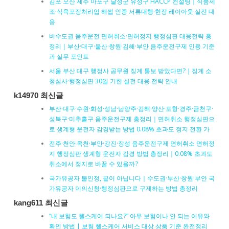
김포 오산 제주 마포구 달성군 유성구 HACCP 컨설팅｜식품제
조·식육포장처리업 해썹 인증 서류대행·현장 레이아웃 실전 대
응
비수도권 음주운전 면허취소·면허정지 행정심판 대응전략 총
정리｜부산·대구·울산·창원·김해·부안 음주운전구제 인용 기준
과 실무 포인트
서울 부산 대구 행정사 공무원 징계 통보 받았다면?｜징계 소
청심사·행정심판 30일 기한 실전 대응 전략 안내
k14970 최신글
부산·대구·수원·화성·성남·남양주·김해·양산·포항·경주·금천구·
성북구·미추홀구 음주운전구제 총정리｜면허취소 행정심판으
로 생계형 운전자 감경받는 방법 0.08% 초과도 정지 전환 가
전주·천안·옥천·부안·강진·장성 음주운전구제 면허취소 면허정
지 행정심판 생계형 운전자 감경 방법 총정리｜0.08% 초과도
취소에서 정지로 바꿀 수 있을까?
국가유공자 불인정, 끝이 아닙니다｜수도권·부산·창원·부안 국
가유공자 이의신청·행정심판으로 구제하는 방법 총정리
kang611 최신글
“내 보험도 헬스케어 되나요?” 아무 보험이나 안 되는 이유와
확인 방법 | 보험 헬스케어 서비스 대상 상품 기준 완전정리