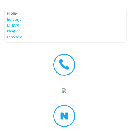
네이버:
helperjd
·
k14970
·
kang611
·
rentcarjd