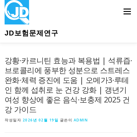
내
용
메뉴
으
로
바
JD보험문제연구
로
가
기
HOME
소개
보험관련정보
상담안내
강황·카르니틴 효능과 복용법 | 석류즙·
브로콜리에 풍부한 성분으로 스트레스
완화·체력 증진에 도움 | 오메가3·루테
인 함께 섭취로 눈 건강 강화 | 갱년기
여성 향상에 좋은 음식·보충제 2025 건
강 가이드
작성일자
2026년 02월 19일
글쓴이
ADMIN