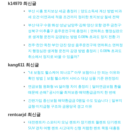
k14970 최신글
부산 시흥 토지보상 세금 총정리｜양도소득세 계산 방법·비과
세 요건·이연과세 적용 조건까지 정리한 토지보상 절세 전략
부산·대구·수원·화성·성남·남양주·김해·양산·포항·경주·금천구·
성북구·미추홀구 음주운전구제 총정리｜면허취소 행정심판으
로 생계형 운전자 감경받는 방법 0.08% 초과도 정지 전환 가
전주·천안·옥천·부안·강진·장성 음주운전구제 면허취소 면허정
지 행정심판 생계형 운전자 감경 방법 총정리｜0.08% 초과도
취소에서 정지로 바꿀 수 있을까?
kang611 최신글
“내 보험도 헬스케어 되나요?” 아무 보험이나 안 되는 이유와
확인 방법 | 보험 헬스케어 서비스 대상 상품 기준 완전정리
연금보험 원화형 vs 달러형 차이 총정리｜달러연금보험 환율
때문에 손해? 공시이율·최저보증·해약환급금까지 한 번에
간편가입 종신보험 해약환급금 0원일 수도 있습니다｜일부지
급형·미지급형 구조와 금융당국 경고 이유
rentcarjd 최신글
대전렌트카 스포티지·모닝 렌트카 장기렌트 월렌트 단기렌트
SUV 경차 여행 렌트 사고대차 신형 저렴한 렌트 목동 대흥동