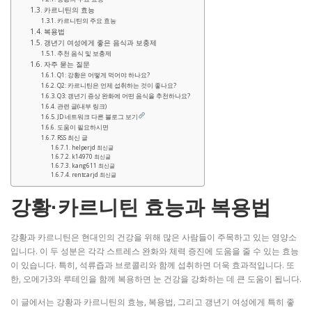
카르니틴의 효능
카르니틴의 주요 효능
복용법
갱년기 여성에게 좋은 음식과 보충제
추천 음식 및 보충제
자주 묻는 질문
Q1: 강황은 어떻게 먹어야 하나요?
Q2: 카르니틴은 언제 섭취하는 것이 좋나요?
Q3: 갱년기 증상 완화에 어떤 음식을 추천하나요?
관련 글(내부 링크)
JD 네트워크 다른 블로그 보기
도움이 필요하시면
RSS 최신 글
helperjd 최신글
k14970 최신글
kang611 최신글
rentcarjd 최신글
강황·카르니틴 효능과 복용법
강황과 카르니틴은 현대인의 건강을 위해 많은 사람들이 주목하고 있는 영양소
입니다. 이 두 성분은 각각 스트레스 완화와 체력 증진에 도움을 줄 수 있는 효능
이 있습니다. 특히, 석류즙과 브로콜리와 함께 섭취하면 더욱 효과적입니다. 또
한, 오메가3와 루테인을 함께 복용하면 눈 건강을 강화하는 데 큰 도움이 됩니다.
이 글에서는 강황과 카르니틴의 효능, 복용법, 그리고 갱년기 여성에게 특히 좋