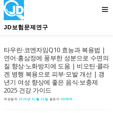
내
용
메뉴
으
로
바
JD보험문제연구
로
가
기
HOME
소개
보험관련정보
상담안내
타우린·코엔자임Q10 효능과 복용법 |
연어·홍삼정에 풍부한 성분으로 수면의
질 향상·노화방지에 도움 | 비오틴·콜라
겐 병행 복용으로 피부·모발 개선 | 갱
년기 여성 향상에 좋은 음식·보충제
2025 건강 가이드
작성일자
2026년 02월 22일
글쓴이
ADMIN