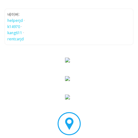
네이버:
helperjd
·
k14970
·
kang611
·
rentcarjd