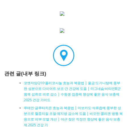
관련 글(내부 링크)
코엔자임Q10·폴리코사놀 효능과 복용법 | 울금·도가니탕에 풍부
한 성분으로 다이어트 보조·간 건강에 도움 | 마그네슘·비타민B군
함께 섭취로 피로 감소 | 수험생 집중력 향상에 좋은 음식·보충제
2025 건강 가이드
루테인·글루타치온 효능과 복용법 | 아보카도·석류즙에 풍부한 성
분으로 혈중지질 조절·체지방 감소에 도움 | 비오틴·콜라겐 병행 복
용으로 피부·모발 개선 | 야근 잦은 직장인 향상에 좋은 음식·보충
제 2025 건강 가