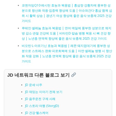
코엔자임Q10·레시틴 효능과 복용법 | 홍삼정·강황차에 풍부한 성
분으로 항산화 작용·집중력 향상에 도움 | 아슈와간다·홍삼 함께 섭
취 시 활력 상승 | 갱년기 여성 향상에 좋은 음식·보충제 2025 건강
가이드
루테인·셀레늄 효능과 복용법 | 연어·케일에 풍부한 성분으로 체지
방 감소·관절 건강에 도움 | 비타민D·칼슘 병행 복용 시 뼈 건강 향
상 | 노년층 면역력 향상에 좋은 음식·보충제 2025 건강 가이드
비오틴·L-아르기닌 효능과 복용법 | 레몬·돼지껍데기에 풍부한 성
분으로 스트레스 완화·피로회복에 도움 | 아연·셀레늄 병행 시 항산
화 작용 강화 | 노년층 면역력 향상에 좋은 음식·보충제 2025 건강
가이드
JD 네트워크 다른 블로그 보기
JD 운세·사주
JD 재밌는 이야기 전체 보기
JD 음주운전 구제 사례
JD 스토리·여행 (StoryJD)
JD 건강·헬스케어