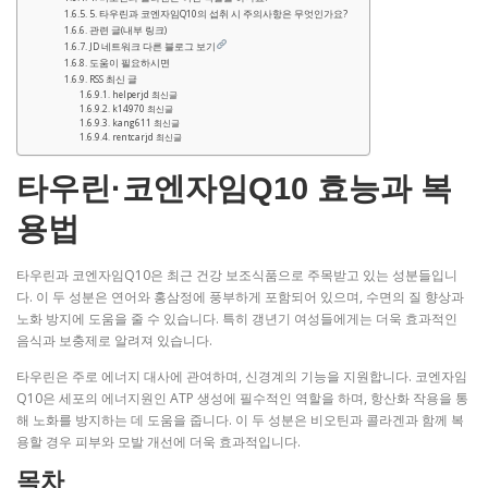
5. 타우린과 코엔자임Q10의 섭취 시 주의사항은 무엇인가요?
관련 글(내부 링크)
JD 네트워크 다른 블로그 보기
도움이 필요하시면
RSS 최신 글
helperjd 최신글
k14970 최신글
kang611 최신글
rentcarjd 최신글
타우린·코엔자임Q10 효능과 복
용법
타우린과 코엔자임Q10은 최근 건강 보조식품으로 주목받고 있는 성분들입니
다. 이 두 성분은 연어와 홍삼정에 풍부하게 포함되어 있으며, 수면의 질 향상과
노화 방지에 도움을 줄 수 있습니다. 특히 갱년기 여성들에게는 더욱 효과적인
음식과 보충제로 알려져 있습니다.
타우린은 주로 에너지 대사에 관여하며, 신경계의 기능을 지원합니다. 코엔자임
Q10은 세포의 에너지원인 ATP 생성에 필수적인 역할을 하며, 항산화 작용을 통
해 노화를 방지하는 데 도움을 줍니다. 이 두 성분은 비오틴과 콜라겐과 함께 복
용할 경우 피부와 모발 개선에 더욱 효과적입니다.
목차