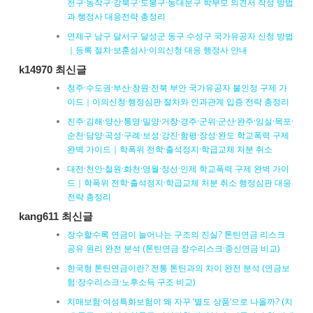
천구·동작구·강북구·도봉구·동대문구 학부모 의견서 작성 방법
과 행정사 대응전략 총정리
연제구 남구 달서구 달성군 동구 수성구 국가유공자 신청 방법
｜등록 절차·보훈심사·이의신청 대응 행정사 안내
k14970 최신글
청주·수도권·부산·창원·전북 부안 국가유공자 불인정 구제 가
이드｜이의신청·행정심판 절차와 인과관계 입증 전략 총정리
진주·김해·양산·통영·밀양·거창·경주·군위·군산·완주·임실·목포·
순천·담양·곡성·구례·보성·강진·함평·장성·완도 학교폭력 구제
완벽 가이드｜학폭위 전학·출석정지·학급교체 처분 취소
대전·천안·철원·화천·영월·정선·인제 학교폭력 구제 완벽 가이
드｜학폭위 전학·출석정지·학급교체 처분 취소 행정심판 대응
전략 총정리
kang611 최신글
장수할수록 연금이 늘어나는 구조의 진실? 톤틴연금 리스크
공유 원리 완전 분석 (톤틴연금·장수리스크·종신연금 비교)
한국형 톤틴연금이란? 전통 톤틴과의 차이 완전 분석 (연금보
험·장수리스크·노후소득 구조 비교)
치매보험·여성특화보험이 왜 자꾸 ‘별도 상품’으로 나올까? (치