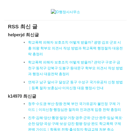
RSS 최신 글
helperjd 최신글
학교폭력 피해자 보호조치 어떻게 받을까? 광명·김포·군포·시
흥·의왕 학부모 의견서 작성 방법과 학교폭력 행정절차 대응전
략 총정리
학교폭력 피해자 보호조치 어떻게 받을까? 관악구·구로구·금
천구·동작구·강북구·도봉구·동대문구 학부모 의견서 작성 방법
과 행정사 대응전략 총정리
연제구 남구 달서구 달성군 동구 수성구 국가유공자 신청 방법
｜등록 절차·보훈심사·이의신청 대응 행정사 안내
k14970 최신글
청주·수도권·부산·창원·전북 부안 국가유공자 불인정 구제 가
이드｜이의신청·행정심판 절차와 인과관계 입증 전략 총정리
진주·김해·양산·통영·밀양·거창·경주·군위·군산·완주·임실·목포·
순천·담양·곡성·구례·보성·강진·함평·장성·완도 학교폭력 구제
완벽 가이드｜학폭위 전학·출석정지·학급교체 처분 취소