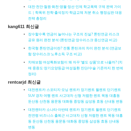
대전·천안·철원·화천·영월·정선·인제 학교폭력 구제 완벽 가이
드｜학폭위 전학·출석정지·학급교체 처분 취소 행정심판 대응
전략 총정리
kang611 최신글
장수할수록 연금이 늘어나는 구조의 진실? 톤틴연금 리스크
공유 원리 완전 분석 (톤틴연금·장수리스크·종신연금 비교)
한국형 톤틴연금이란? 전통 톤틴과의 차이 완전 분석 (연금보
험·장수리스크·노후소득 구조 비교)
치매보험·여성특화보험이 왜 자꾸 ‘별도 상품’으로 나올까? (치
매 중증도·장기요양등급·여성질환 진단/수술 기준까지 한 번에
정리)
rentcarjd 최신글
대전렌트카 스포티지·모닝 렌트카 장기렌트 월렌트 단기렌트
SUV 경차 여행 렌트 사고대차 신형 저렴한 렌트 목동 대흥동
둔산동 산천동 용문동 대화동 중앙동 삼성동 효동 산내동 변동
대전렌터카 소나타·아반테 렌트카 장기렌트 월렌트 단기렌트
전연령 비즈니스 출퇴근 사고대차 신형 저렴한 렌트 목동 대흥
동 둔산동 산천동 용문동 대화동 중앙동 삼성동 효동 산내동
변동