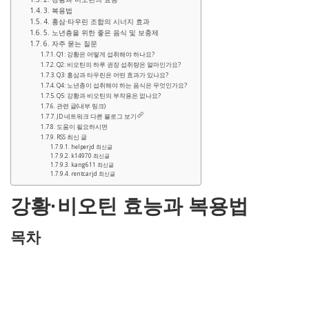
3. 복용법
4. 홍삼·타우린 조합의 시너지 효과
5. 노년층을 위한 좋은 음식 및 보충제
6. 자주 묻는 질문
Q1: 강황은 어떻게 섭취해야 하나요?
Q2: 비오틴의 하루 권장 섭취량은 얼마인가요?
Q3: 홍삼과 타우린은 어떤 효과가 있나요?
Q4: 노년층이 섭취해야 하는 음식은 무엇인가요?
Q5: 강황과 비오틴의 부작용은 없나요?
관련 글(내부 링크)
JD 네트워크 다른 블로그 보기
도움이 필요하시면
RSS 최신 글
helperjd 최신글
k14970 최신글
kang611 최신글
rentcarjd 최신글
강황·비오틴 효능과 복용법
목차