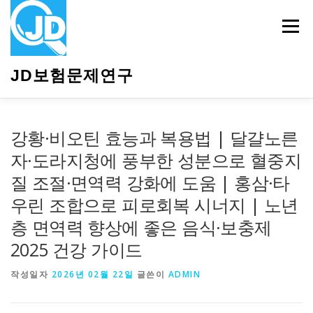
내
용
메뉴
으
로
바
JD보험문제연구
로
가
기
HOME
소개
보험관련정보
상담안내
강황·비오틴 효능과 복용법 | 달걀노른
자·도라지청에 풍부한 성분으로 혈중지
질 조절·면역력 강화에 도움 | 홍삼·타
우린 조합으로 피로회복 시너지 | 노년
층 면역력 향상에 좋은 음식·보충제
2025 건강 가이드
작성일자
2026년 02월 22일
글쓴이
ADMIN