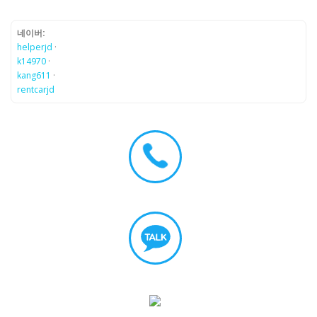
네이버:
helperjd
·
k14970
·
kang611
·
rentcarjd