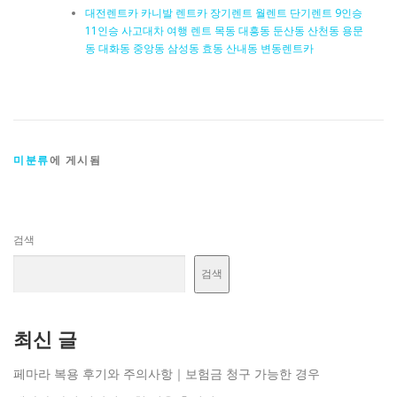
대전렌트카 카니발 렌트카 장기렌트 월렌트 단기렌트 9인승
11인승 사고대차 여행 렌트 목동 대흥동 둔산동 산천동 용문
동 대화동 중앙동 삼성동 효동 산내동 변동렌트카
미분류
에 게시됨
검색
검색
최신 글
페마라 복용 후기와 주의사항｜보험금 청구 가능한 경우