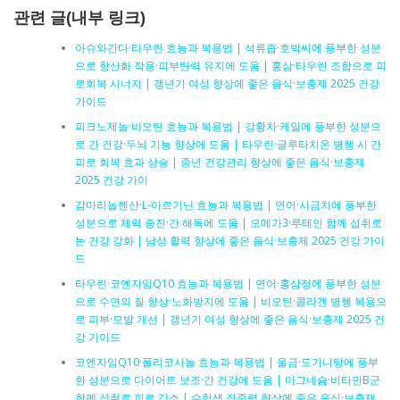
관련 글(내부 링크)
아슈와간다·타우린 효능과 복용법 | 석류즙·호박씨에 풍부한 성분
으로 항산화 작용·피부탄력 유지에 도움 | 홍삼·타우린 조합으로 피
로회복 시너지 | 갱년기 여성 향상에 좋은 음식·보충제 2025 건강
가이드
피크노제놀·비오틴 효능과 복용법 | 강황차·케일에 풍부한 성분으
로 간 건강·두뇌 기능 향상에 도움 | 타우린·글루타치온 병행 시 간
피로 회복 효과 상승 | 중년 건강관리 향상에 좋은 음식·보충제
2025 건강 가이
감마리놀렌산·L-아르기닌 효능과 복용법 | 연어·시금치에 풍부한
성분으로 체력 증진·간 해독에 도움 | 오메가3·루테인 함께 섭취로
눈 건강 강화 | 남성 활력 향상에 좋은 음식·보충제 2025 건강 가이
드
타우린·코엔자임Q10 효능과 복용법 | 연어·홍삼정에 풍부한 성분
으로 수면의 질 향상·노화방지에 도움 | 비오틴·콜라겐 병행 복용으
로 피부·모발 개선 | 갱년기 여성 향상에 좋은 음식·보충제 2025 건
강 가이드
코엔자임Q10·폴리코사놀 효능과 복용법 | 울금·도가니탕에 풍부
한 성분으로 다이어트 보조·간 건강에 도움 | 마그네슘·비타민B군
함께 섭취로 피로 감소 | 수험생 집중력 향상에 좋은 음식·보충제