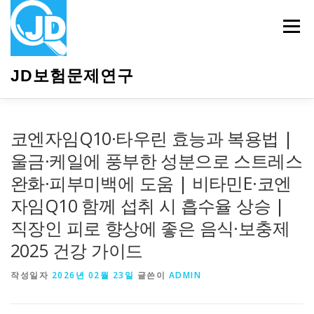
내
용
메뉴
으
로
바
JD보험문제연구
로
가
기
HOME
소개
보험관련정보
상담안내
코엔자임Q10·타우린 효능과 복용법 |
울금·케일에 풍부한 성분으로 스트레스
완화·피부미백에 도움 | 비타민E·코엔
자임Q10 함께 섭취 시 흡수율 상승 |
직장인 피로 향상에 좋은 음식·보충제
2025 건강 가이드
작성일자
2026년 02월 23일
글쓴이
ADMIN