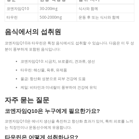
코엔자임Q10
30-200mg
식사와 함께
타우린
500-2000mg
운동 후 또는 식사와 함께
음식에서의 섭취원
코엔자임Q10과 타우린은 특정 음식에서도 섭취할 수 있습니다. 다음은 이 두 성
분이 풍부하게 포함된 음식입니다:
코엔자임Q10: 시금치, 브로콜리, 견과류, 생선
타우린: 해산물, 육류, 유제품
울금: 항산화 성분으로 피부 건강에 도움
케일: 비타민과 미네랄이 풍부하여 건강에 유익
자주 묻는 질문
코엔자임Q10은 누구에게 필요한가요?
코엔자임Q10은 에너지 생산을 촉진하고 항산화 효과가 있어, 특히 피로를 느끼
는 직장인이나 운동선수에게 유용합니다.
타우린은 어떻게 섭취하나요?