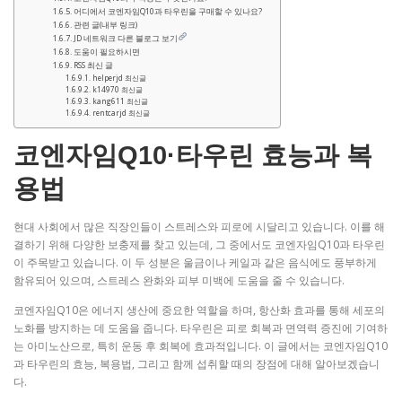
어디에서 코엔자임Q10과 타우린을 구매할 수 있나요?
관련 글(내부 링크)
JD 네트워크 다른 블로그 보기
도움이 필요하시면
RSS 최신 글
helperjd 최신글
k14970 최신글
kang611 최신글
rentcarjd 최신글
코엔자임Q10·타우린 효능과 복
용법
현대 사회에서 많은 직장인들이 스트레스와 피로에 시달리고 있습니다. 이를 해
결하기 위해 다양한 보충제를 찾고 있는데, 그 중에서도 코엔자임Q10과 타우린
이 주목받고 있습니다. 이 두 성분은 울금이나 케일과 같은 음식에도 풍부하게
함유되어 있으며, 스트레스 완화와 피부 미백에 도움을 줄 수 있습니다.
코엔자임Q10은 에너지 생산에 중요한 역할을 하며, 항산화 효과를 통해 세포의
노화를 방지하는 데 도움을 줍니다. 타우린은 피로 회복과 면역력 증진에 기여하
는 아미노산으로, 특히 운동 후 회복에 효과적입니다. 이 글에서는 코엔자임Q10
과 타우린의 효능, 복용법, 그리고 함께 섭취할 때의 장점에 대해 알아보겠습니
다.