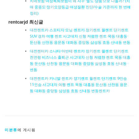
치매보험·여성특화보험이 왜 자꾸 ‘별도 상품’으로 나올까? (치
매 중증도·장기요양등급·여성질환 진단/수술 기준까지 한 번에
정리)
rentcarjd 최신글
대전렌트카 스포티지·모닝 렌트카 장기렌트 월렌트 단기렌트
SUV 경차 여행 렌트 사고대차 신형 저렴한 렌트 목동 대흥동
둔산동 산천동 용문동 대화동 중앙동 삼성동 효동 산내동 변동
대전렌터카 소나타·아반테 렌트카 장기렌트 월렌트 단기렌트
전연령 비즈니스 출퇴근 사고대차 신형 저렴한 렌트 목동 대흥
동 둔산동 산천동 용문동 대화동 중앙동 삼성동 효동 산내동
변동
대전렌트카 카니발 렌트카 장기렌트 월렌트 단기렌트 9인승
11인승 사고대차 여행 렌트 목동 대흥동 둔산동 산천동 용문
동 대화동 중앙동 삼성동 효동 산내동 변동렌트카
미분류
에 게시됨