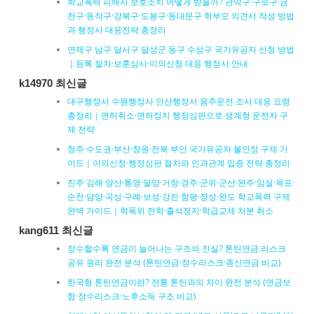
학교폭력 피해자 보호조치 어떻게 받을까? 관악구·구로구·금
천구·동작구·강북구·도봉구·동대문구 학부모 의견서 작성 방법
과 행정사 대응전략 총정리
연제구 남구 달서구 달성군 동구 수성구 국가유공자 신청 방법
｜등록 절차·보훈심사·이의신청 대응 행정사 안내
k14970 최신글
대구행정사 수원행정사 안산행정사 음주운전 조사 대응 요령
총정리｜면허취소·면허정지 행정심판으로 생계형 운전자 구
제 전략
청주·수도권·부산·창원·전북 부안 국가유공자 불인정 구제 가
이드｜이의신청·행정심판 절차와 인과관계 입증 전략 총정리
진주·김해·양산·통영·밀양·거창·경주·군위·군산·완주·임실·목포·
순천·담양·곡성·구례·보성·강진·함평·장성·완도 학교폭력 구제
완벽 가이드｜학폭위 전학·출석정지·학급교체 처분 취소
kang611 최신글
장수할수록 연금이 늘어나는 구조의 진실? 톤틴연금 리스크
공유 원리 완전 분석 (톤틴연금·장수리스크·종신연금 비교)
한국형 톤틴연금이란? 전통 톤틴과의 차이 완전 분석 (연금보
험·장수리스크·노후소득 구조 비교)