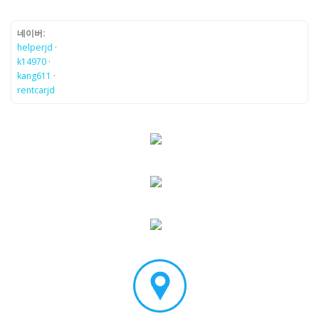
네이버:
helperjd
·
k14970
·
kang611
·
rentcarjd