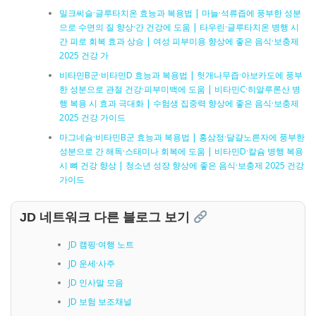
밀크씨슬·글루타치온 효능과 복용법 | 마늘·석류즙에 풍부한 성분
으로 수면의 질 향상·간 건강에 도움 | 타우린·글루타치온 병행 시
간 피로 회복 효과 상승 | 여성 피부미용 향상에 좋은 음식·보충제
2025 건강 가
비타민B군·비타민D 효능과 복용법 | 헛개나무즙·아보카도에 풍부
한 성분으로 관절 건강·피부미백에 도움 | 비타민C·히알루론산 병
행 복용 시 효과 극대화 | 수험생 집중력 향상에 좋은 음식·보충제
2025 건강 가이드
마그네슘·비타민B군 효능과 복용법 | 홍삼정·달걀노른자에 풍부한
성분으로 간 해독·스태미나 회복에 도움 | 비타민D·칼슘 병행 복용
시 뼈 건강 향상 | 청소년 성장 향상에 좋은 음식·보충제 2025 건강
가이드
JD 네트워크 다른 블로그 보기
JD 캠핑·여행 노트
JD 운세·사주
JD 인사말 모음
JD 보험 보조채널