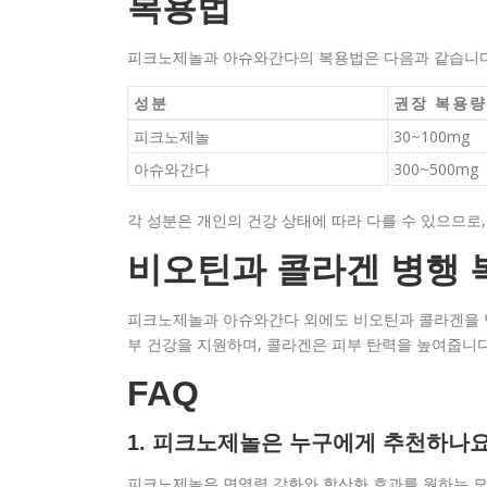
복용법
피크노제놀과 아슈와간다의 복용법은 다음과 같습니다
성분
권장 복용량
피크노제놀
30~100mg
아슈와간다
300~500mg
각 성분은 개인의 건강 상태에 따라 다를 수 있으므로,
비오틴과 콜라겐 병행 
피크노제놀과 아슈와간다 외에도 비오틴과 콜라겐을 병
부 건강을 지원하며, 콜라겐은 피부 탄력을 높여줍니다
FAQ
1. 피크노제놀은 누구에게 추천하나요
피크노제놀은 면역력 강화와 항산화 효과를 원하는 모