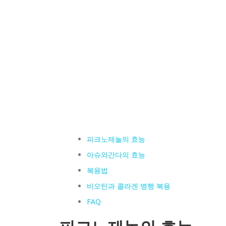
피크노제놀의 효능
아슈와간다의 효능
복용법
비오틴과 콜라겐 병행 복용
FAQ