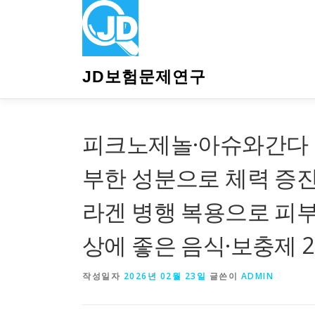
내
용
으
로
바
JD보험문제연구
로
가
기
피크노제놀·아슈와간다 효
부한 성분으로 체력 증진
라겐 병행 복용으로 피부
상에 좋은 음식·보충제 2
작성일자
2026년 02월 23일
글쓴이
ADMIN