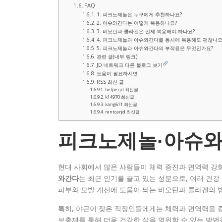
FAQ
1. 피크노제놀은 누구에게 추천하나요?
2. 아슈와간다는 어떻게 복용하나요?
3. 비오틴과 콜라겐은 언제 복용해야 하나요?
4. 피크노제놀과 아슈와간다를 동시에 복용해도 괜찮나요
5. 피크노제놀과 아슈와간다의 부작용은 무엇인가요?
관련 글(내부 링크)
JD 네트워크 다른 블로그 보기
도움이 필요하시면
RSS 최신 글
helperjd 최신글
k14970 최신글
kang611 최신글
rentcarjd 최신글
피크노제놀·아슈와
현대 사회에서 많은 사람들이 체력 증진과 면역력 강
와간다
는 최근 인기를 끌고 있는 성분으로, 여러 건강
피부와 모발 개선에 도움이 되는 비오틴과 콜라겐의 
특히, 야근이 잦은 직장인들에게는 체력과 면역력을 
보충제를 통해 더욱 건강한 삶을 영위할 수 있는 방법