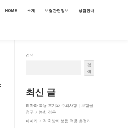
HOME
소개
보험관련정보
상담안내
검색
검
색
향
최신 글
페마라 복용 후기와 주의사항｜보험금
청구 가능한 경우
페마라 가격·처방비·보험 적용 총정리