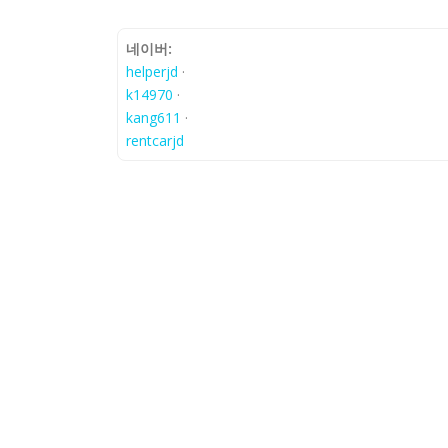
네이버:
helperjd
·
k14970
·
kang611
·
rentcarjd