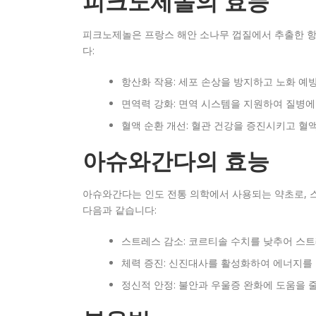
피크노제놀의 효능
피크노제놀은 프랑스 해안 소나무 껍질에서 추출한 항산
다:
항산화 작용: 세포 손상을 방지하고 노화 예
면역력 강화: 면역 시스템을 지원하여 질병에
혈액 순환 개선: 혈관 건강을 증진시키고 혈
아슈와간다의 효능
아슈와간다는 인도 전통 의학에서 사용되는 약초로, 
다음과 같습니다:
스트레스 감소: 코르티솔 수치를 낮추어 스
체력 증진: 신진대사를 활성화하여 에너지를
정신적 안정: 불안과 우울증 완화에 도움을 줄