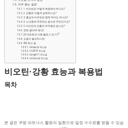
자주 묻는 질문
1. 비오틴은 어떻게 복용해야 하나요?
2. 강황은 어떻게 섭취하나요?
3. 홍삼과 타우린은 함께 먹어도 되나요?
4. 노년층에 추천하는 음식은 무엇인가요?
5. 비오틴과 강황의 부작용은 없나요?
관련 글(내부 링크)
JD 네트워크 다른 블로그 보기
도움이 필요하시면
RSS 최신 글
helperjd 최신글
k14970 최신글
kang611 최신글
rentcarjd 최신글
비오틴·강황 효능과 복용법
목차
본 글은 쿠팡 파트너스 활동의 일환으로 일정 수수료를 받을 수 있습