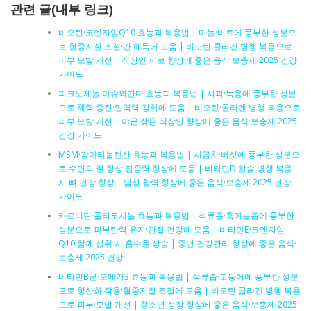
관련 글(내부 링크)
비오틴·코엔자임Q10 효능과 복용법 | 마늘·비트에 풍부한 성분으
로 혈중지질 조절·간 해독에 도움 | 비오틴·콜라겐 병행 복용으로
피부·모발 개선 | 직장인 피로 향상에 좋은 음식·보충제 2025 건강
가이드
피크노제놀·아슈와간다 효능과 복용법 | 사과·녹용에 풍부한 성분
으로 체력 증진·면역력 강화에 도움 | 비오틴·콜라겐 병행 복용으로
피부·모발 개선 | 야근 잦은 직장인 향상에 좋은 음식·보충제 2025
건강 가이드
MSM·감마리놀렌산 효능과 복용법 | 시금치·버섯에 풍부한 성분으
로 수면의 질 향상·집중력 향상에 도움 | 비타민D·칼슘 병행 복용
시 뼈 건강 향상 | 남성 활력 향상에 좋은 음식·보충제 2025 건강
가이드
카르니틴·폴리코사놀 효능과 복용법 | 석류즙·흑마늘즙에 풍부한
성분으로 피부탄력 유지·관절 건강에 도움 | 비타민E·코엔자임
Q10 함께 섭취 시 흡수율 상승 | 중년 건강관리 향상에 좋은 음식·
보충제 2025 건강
비타민B군·오메가3 효능과 복용법 | 석류즙·고등어에 풍부한 성분
으로 항산화 작용·혈중지질 조절에 도움 | 비오틴·콜라겐 병행 복용
으로 피부·모발 개선 | 청소년 성장 향상에 좋은 음식·보충제 2025