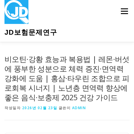
내
용
메뉴
으
로
바
JD보험문제연구
로
가
기
HOME
소개
보험관련정보
상담안내
비오틴·강황 효능과 복용법 | 레몬·버섯
에 풍부한 성분으로 체력 증진·면역력
강화에 도움 | 홍삼·타우린 조합으로 피
로회복 시너지 | 노년층 면역력 향상에
좋은 음식·보충제 2025 건강 가이드
작성일자
2026년 02월 23일
글쓴이
ADMIN