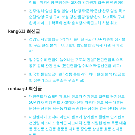
이드｜이의신청·행정심판 절차와 인과관계 입증 전략 총정리
진주·김해·양산·통영·밀양·거창·경주·군위·군산·완주·임실·목포·
순천·담양·곡성·구례·보성·강진·함평·장성·완도 학교폭력 구제
완벽 가이드｜학폭위 전학·출석정지·학급교체 처분 취소
kang611 최신글
경영인 사망보험금 5억까지 늘어난다고? 10% 체증형 정기보
험 구조 완전 분석 | CEO보험·법인보험·상속세 재원 대비 전
략
장수할수록 연금이 늘어나는 구조의 진실? 톤틴연금 리스크
공유 원리 완전 분석 (톤틴연금·장수리스크·종신연금 비교)
한국형 톤틴연금이란? 전통 톤틴과의 차이 완전 분석 (연금보
험·장수리스크·노후소득 구조 비교)
rentcarjd 최신글
대전렌트카 스포티지·모닝 렌트카 장기렌트 월렌트 단기렌트
SUV 경차 여행 렌트 사고대차 신형 저렴한 렌트 목동 대흥동
둔산동 산천동 용문동 대화동 중앙동 삼성동 효동 산내동 변동
대전렌터카 소나타·아반테 렌트카 장기렌트 월렌트 단기렌트
전연령 비즈니스 출퇴근 사고대차 신형 저렴한 렌트 목동 대흥
동 둔산동 산천동 용문동 대화동 중앙동 삼성동 효동 산내동
변동