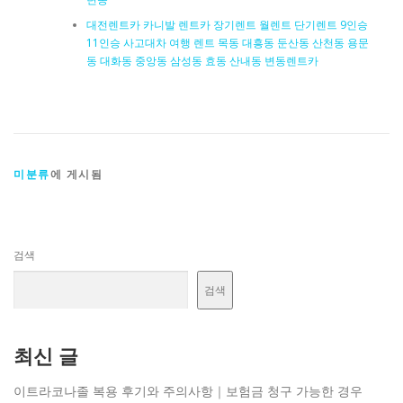
대전렌트카 카니발 렌트카 장기렌트 월렌트 단기렌트 9인승
11인승 사고대차 여행 렌트 목동 대흥동 둔산동 산천동 용문
동 대화동 중앙동 삼성동 효동 산내동 변동렌트카
미분류
에 게시됨
검색
검색
최신 글
이트라코나졸 복용 후기와 주의사항｜보험금 청구 가능한 경우