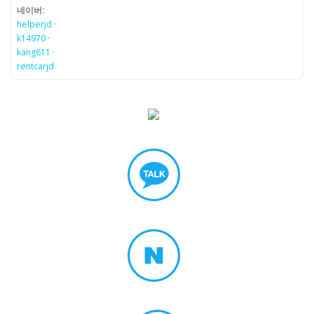
네이버:
helperjd
·
k14970
·
kang611
·
rentcarjd