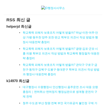
RSS 최신 글
helperjd 최신글
학교폭력 피해자 보호조치 어떻게 받을까? 하남·이천·여주·안
성·가평·동두천·양주·포천·판교 학부모 의견서 작성 방법과 행
정사 대응전략 총정리
학교폭력 피해자 보호조치 어떻게 받을까? 광명·김포·군포·시
흥·의왕 학부모 의견서 작성 방법과 학교폭력 행정절차 대응전
략 총정리
학교폭력 피해자 보호조치 어떻게 받을까? 관악구·구로구·금
천구·동작구·강북구·도봉구·동대문구 학부모 의견서 작성 방법
과 행정사 대응전략 총정리
k14970 최신글
대구행정사 수원행정사 안산행정사 음주운전 조사 대응 요령
총정리｜면허취소·면허정지 행정심판으로 생계형 운전자 구
제 전략
청주·수도권·부산·창원·전북 부안 국가유공자 불인정 구제 가