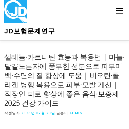
내
용
메뉴
으
로
바
JD보험문제연구
로
가
기
HOME
소개
보험관련정보
상담안내
셀레늄·카르니틴 효능과 복용법 | 마늘·
달걀노른자에 풍부한 성분으로 피부미
백·수면의 질 향상에 도움 | 비오틴·콜
라겐 병행 복용으로 피부·모발 개선 |
직장인 피로 향상에 좋은 음식·보충제
2025 건강 가이드
작성일자
2026년 02월 23일
글쓴이
ADMIN