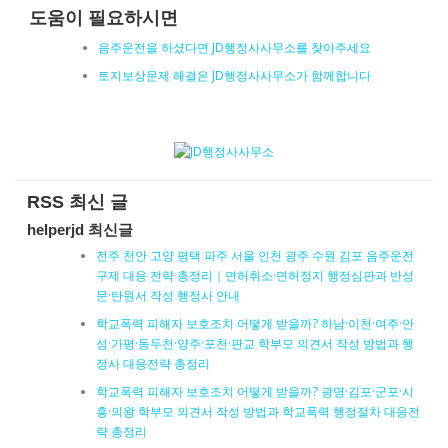
도움이 필요하시면
음주운전을 하셨다면 JD행정사사무소를 찾아주세요
토지보상문제 해결은 JD행정사사무소가 함께합니다
RSS 최신 글
helperjd 최신글
전주 천안 고양 평택 파주 서울 인천 광주 수원 김포 음주운전
구제 대응 전략 총정리｜면허취소·면허정지 행정심판과 반성
문·탄원서 작성 행정사 안내
학교폭력 피해자 보호조치 어떻게 받을까? 하남·이천·여주·안
성·가평·동두천·양주·포천·판교 학부모 의견서 작성 방법과 행
정사 대응전략 총정리
학교폭력 피해자 보호조치 어떻게 받을까? 광명·김포·군포·시
흥·의왕 학부모 의견서 작성 방법과 학교폭력 행정절차 대응전
략 총정리