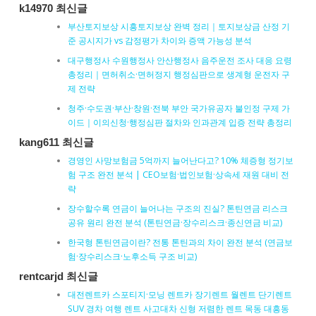
k14970 최신글
부산토지보상 시흥토지보상 완벽 정리｜토지보상금 산정 기
준 공시지가 vs 감정평가 차이와 증액 가능성 분석
대구행정사 수원행정사 안산행정사 음주운전 조사 대응 요령
총정리｜면허취소·면허정지 행정심판으로 생계형 운전자 구
제 전략
청주·수도권·부산·창원·전북 부안 국가유공자 불인정 구제 가
이드｜이의신청·행정심판 절차와 인과관계 입증 전략 총정리
kang611 최신글
경영인 사망보험금 5억까지 늘어난다고? 10% 체증형 정기보
험 구조 완전 분석 | CEO보험·법인보험·상속세 재원 대비 전
략
장수할수록 연금이 늘어나는 구조의 진실? 톤틴연금 리스크
공유 원리 완전 분석 (톤틴연금·장수리스크·종신연금 비교)
한국형 톤틴연금이란? 전통 톤틴과의 차이 완전 분석 (연금보
험·장수리스크·노후소득 구조 비교)
rentcarjd 최신글
대전렌트카 스포티지·모닝 렌트카 장기렌트 월렌트 단기렌트
SUV 경차 여행 렌트 사고대차 신형 저렴한 렌트 목동 대흥동