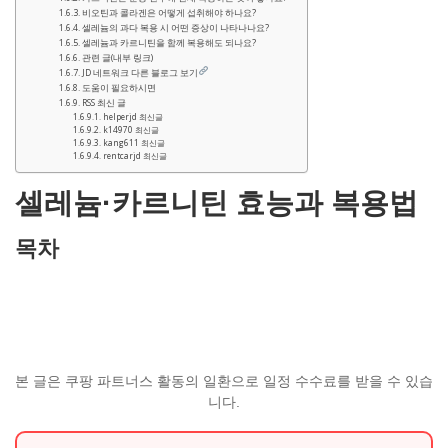
비오틴과 콜라겐은 어떻게 섭취해야 하나요?
셀레늄의 과다 복용 시 어떤 증상이 나타나나요?
셀레늄과 카르니틴을 함께 복용해도 되나요?
관련 글(내부 링크)
JD 네트워크 다른 블로그 보기
도움이 필요하시면
RSS 최신 글
helperjd 최신글
k14970 최신글
kang611 최신글
rentcarjd 최신글
셀레늄·카르니틴 효능과 복용법
목차
본 글은 쿠팡 파트너스 활동의 일환으로 일정 수수료를 받을 수 있습
니다.