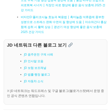
으로 두뇌 기능 향상·집중력 향상에 도움 | 홍삼·타우린 조합으로
피로회복 시너지 | 직장인 피로 향상에 좋은 음식·보충제 2025 건
강 가이드
비타민D·폴리코사놀 효능과 복용법 | 흑마늘즙·석류즙에 풍부한
성분으로 스트레스 완화·수면의 질 향상에 도움 | 아슈와간다·홍삼
함께 섭취 시 활력 상승 | 갱년기 여성 향상에 좋은 음식·보충제
2025 건강 가이드
JD 네트워크 다른 블로그 보기
JD 음주운전 구제 사례
JD 인사말 모음
JD 보험 보조채널
JD 법률·행정 블로그
JD 자동차 소식
※ JD 네트워크는 워드프레스 및 구글 블로그(블로거스팟)에서 운영 중
인 공식 콘텐츠 연합입니다.