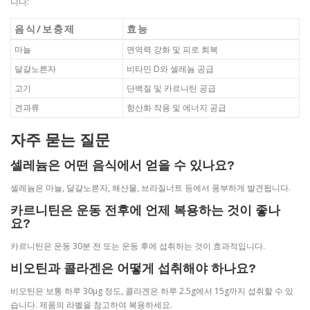
니다:
음식/보충제
효능
마늘
면역력 강화 및 피로 회복
달걀노른자
비타민 D와 셀레늄 공급
고기
단백질 및 카르니틴 공급
견과류
항산화 작용 및 에너지 공급
자주 묻는 질문
셀레늄은 어떤 음식에서 얻을 수 있나요?
셀레늄은 마늘, 달걀노른자, 해산물, 브라질너트 등에서 풍부하게 발견됩니다.
카르니틴은 운동 전후에 언제 복용하는 것이 좋나
요?
카르니틴은 운동 30분 전 또는 운동 후에 섭취하는 것이 효과적입니다.
비오틴과 콜라겐은 어떻게 섭취해야 하나요?
비오틴은 보통 하루 30μg 정도, 콜라겐은 하루 2.5g에서 15g까지 섭취할 수 있
습니다. 제품의 라벨을 참고하여 복용하세요.