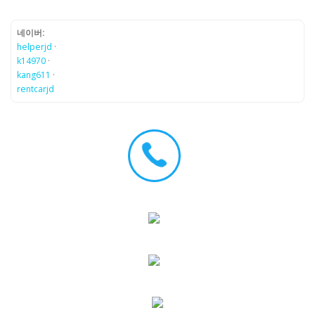
네이버:
helperjd
·
k14970
·
kang611
·
rentcarjd