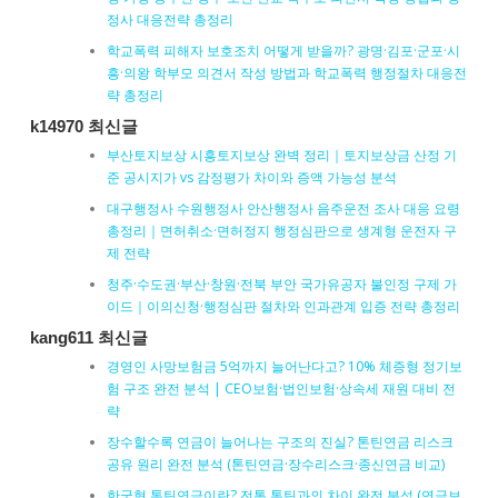
정사 대응전략 총정리
학교폭력 피해자 보호조치 어떻게 받을까? 광명·김포·군포·시
흥·의왕 학부모 의견서 작성 방법과 학교폭력 행정절차 대응전
략 총정리
k14970 최신글
부산토지보상 시흥토지보상 완벽 정리｜토지보상금 산정 기
준 공시지가 vs 감정평가 차이와 증액 가능성 분석
대구행정사 수원행정사 안산행정사 음주운전 조사 대응 요령
총정리｜면허취소·면허정지 행정심판으로 생계형 운전자 구
제 전략
청주·수도권·부산·창원·전북 부안 국가유공자 불인정 구제 가
이드｜이의신청·행정심판 절차와 인과관계 입증 전략 총정리
kang611 최신글
경영인 사망보험금 5억까지 늘어난다고? 10% 체증형 정기보
험 구조 완전 분석 | CEO보험·법인보험·상속세 재원 대비 전
략
장수할수록 연금이 늘어나는 구조의 진실? 톤틴연금 리스크
공유 원리 완전 분석 (톤틴연금·장수리스크·종신연금 비교)
한국형 톤틴연금이란? 전통 톤틴과의 차이 완전 분석 (연금보