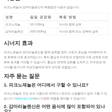
피크노제놀과 감마리놀렌산의 복용법은 다음과 같습니다:
성분
일일 권장량
복용 방법
피크노제놀
50-100mg
식사와 함께 섭취
감마리놀렌산
300-500mg
식사와 함께 또는 공복에 섭취
시너지 효과
피크노제놀과 감마리놀렌산을 함께 섭취할 경우, 서로의 효능을 극대화하여 피
로 회복에 더욱 효과적입니다. 특히 홍삼과 타우린과 조합하면 더욱 강력한 피로
회복 효과를 기대할 수 있습니다. 홍삼은 면역력 강화를 도와주고, 타우린은 에
너지를 증가시켜 직장인들에게 매우 유익한 조합입니다.
자주 묻는 질문
1. 피크노제놀은 어디에서 구할 수 있나요?
피크노제놀은 건강 보조 식품으로 약국이나 온라인 쇼핑몰에서 쉽게 구할 수 있
습니다.
helperjd.com
에서 다양한 제품을 찾아볼 수 있습니다.
2. 감마리놀렌산은 어떤 음식에 많이 포함되어 있나
요?