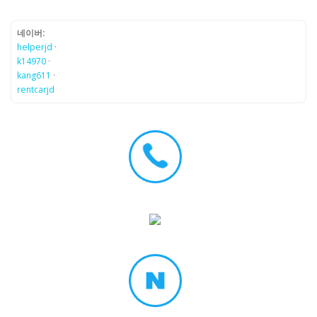
네이버:
helperjd
·
k14970
·
kang611
·
rentcarjd