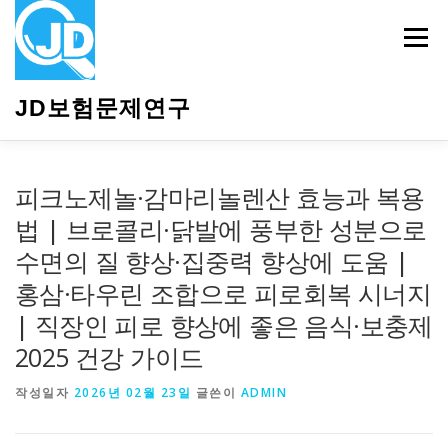
내
용
메뉴
으
로
바
JD보험문제연구
로
가
기
HOME
소개
보험관련정보
상담안내
피크노제놀·감마리놀렌산 효능과 복용
법 | 브로콜리·닭발에 풍부한 성분으로
수면의 질 향상·집중력 향상에 도움 |
홍삼·타우린 조합으로 피로회복 시너지
| 직장인 피로 향상에 좋은 음식·보충제
2025 건강 가이드
작성일자
2026년 02월 23일
글쓴이
ADMIN