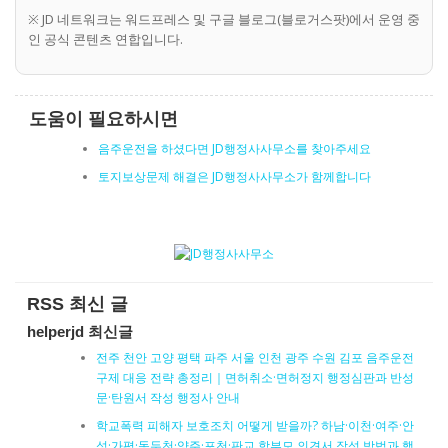
※ JD 네트워크는 워드프레스 및 구글 블로그(블로거스팟)에서 운영 중
인 공식 콘텐츠 연합입니다.
도움이 필요하시면
음주운전을 하셨다면 JD행정사사무소를 찾아주세요
토지보상문제 해결은 JD행정사사무소가 함께합니다
RSS 최신 글
helperjd 최신글
전주 천안 고양 평택 파주 서울 인천 광주 수원 김포 음주운전
구제 대응 전략 총정리｜면허취소·면허정지 행정심판과 반성
문·탄원서 작성 행정사 안내
학교폭력 피해자 보호조치 어떻게 받을까? 하남·이천·여주·안
성·가평·동두천·양주·포천·판교 학부모 의견서 작성 방법과 행