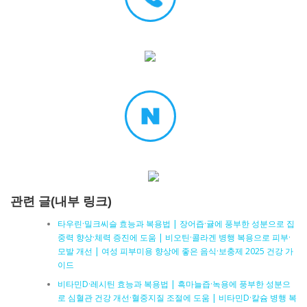
관련 글(내부 링크)
타우린·밀크씨슬 효능과 복용법 | 장어즙·귤에 풍부한 성분으로 집
중력 향상·체력 증진에 도움 | 비오틴·콜라겐 병행 복용으로 피부·
모발 개선 | 여성 피부미용 향상에 좋은 음식·보충제 2025 건강 가
이드
비타민D·레시틴 효능과 복용법 | 흑마늘즙·녹용에 풍부한 성분으
로 심혈관 건강 개선·혈중지질 조절에 도움 | 비타민D·칼슘 병행 복