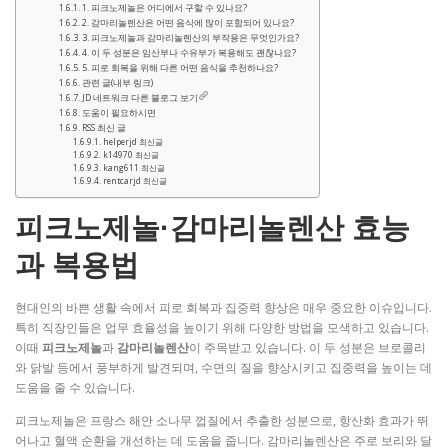
1. 피크노제놀은 어디에서 구할 수 있나요?
2. 감마리놀렌산은 어떤 음식에 많이 포함되어 있나요?
3. 피크노제놀과 감마리놀렌산의 부작용은 무엇인가요?
4. 이 두 성분은 임산부나 수유부가 복용해도 괜찮나요?
5. 피로 회복을 위해 다른 어떤 음식을 추천하나요?
관련 글(내부 링크)
JD 네트워크 다른 블로그 보기
도움이 필요하시면
RSS 최신 글
helperjd 최신글
k14970 최신글
kang611 최신글
rentcarjd 최신글
피크노제놀·감마리놀렌산 효능
과 복용법
현대인의 바쁜 생활 속에서 피로 회복과 집중력 향상은 매우 중요한 이슈입니다.
특히 직장인들은 업무 효율성을 높이기 위해 다양한 방법을 모색하고 있습니다.
이때
피크노제놀
과
감마리놀렌산
이 주목받고 있습니다. 이 두 성분은 브로콜리
와 닭발 등에서 풍부하게 발견되며, 수면의 질을 향상시키고 집중력을 높이는 데
도움을 줄 수 있습니다.
피크노제놀은 프랑스 해안 소나무 껍질에서 추출한 성분으로, 항산화 효과가 뛰
어나고 혈액 순환을 개선하는 데 도움을 줍니다. 감마리놀렌산은 주로 보리와 달