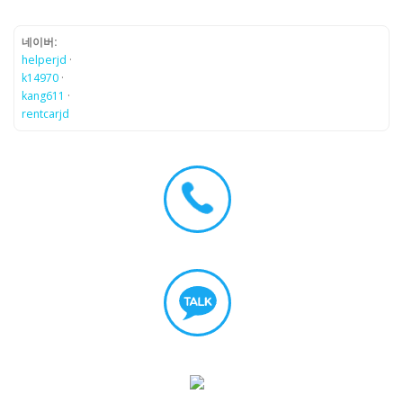
네이버:
helperjd
·
k14970
·
kang611
·
rentcarjd