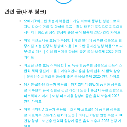
관련 글(내부 링크)
오메가3·비오틴 효능과 복용법 | 케일·비트에 풍부한 성분으로 체
지방 감소·수면의 질 향상에 도움 | 홍삼·타우린 조합으로 피로회복
시너지 | 청소년 성장 향상에 좋은 음식·보충제 2025 건강 가이드
아연·피크노제놀 효능과 복용법 | 케일·연어에 풍부한 성분으로 혈
중지질 조절·집중력 향상에 도움 | 비오틴·콜라겐 병행 복용으로 피
부·모발 개선 | 여성 피부미용 향상에 좋은 음식·보충제 2025 건강
가이드
비오틴·크롬 효능과 복용법 | 귤·녹용에 풍부한 성분으로 스트레스
완화·체력 증진에 도움 | 아슈와간다·홍삼 함께 섭취 시 활력 상승
| 운동선수 체력회복 향상에 좋은 음식·보충제 2025 건강 가이드
레시틴·콜라겐 효능과 복용법 | 돼지껍데기·닭발에 풍부한 성분으
로 피부탄력 유지·심혈관 건강 개선에 도움 | 홍삼·타우린 조합으로
피로회복 시너지 | 여성 피부미용 향상에 좋은 음식·보충제 2025
건강 가이드
아연·비타민D 효능과 복용법 | 호박씨·브로콜리에 풍부한 성분으
로 피로회복·스트레스 완화에 도움 | 비타민D·칼슘 병행 복용 시 뼈
건강 향상 | 노년층 면역력 향상에 좋은 음식·보충제 2025 건강 가
이드