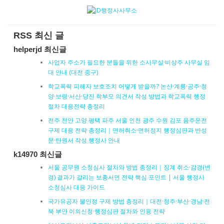
RSS 최신 글
helperjd 최신글
사업자 주소가 필요한 분들을 위한 소사무실·비상주 사무실 임
대 안내 (대전 중구)
학교폭력 피해자 보호조치 어떻게 받을까? 논산·계룡·공주·청
양·보령·서산·당진 학부모 의견서 작성 방법과 학교폭력 행정
절차 대응전략 총정리
전주 천안 고양 평택 파주 서울 인천 광주 수원 김포 음주운전
구제 대응 전략 총정리｜면허취소·면허정지 행정심판과 반성
문·탄원서 작성 행정사 안내
k14970 최신글
서울 공무원 소청심사 절차와 방법 총정리｜징계 취소·감경(변
경) 결과가 갈리는 보충서면 전략 핵심 포인트 | 서울 행정사
소청심사 대응 가이드
국가유공자 불인정 구제 방법 총정리｜대전·청주·부산·경남·전
북 부안 이의신청·행정심판 절차와 인용 전략