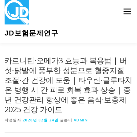
내
용
메뉴
으
로
바
JD보험문제연구
로
가
기
HOME
소개
보험관련정보
상담안내
카르니틴·오메가3 효능과 복용법 | 버
섯·닭발에 풍부한 성분으로 혈중지질
조절·간 건강에 도움 | 타우린·글루타치
온 병행 시 간 피로 회복 효과 상승 | 중
년 건강관리 향상에 좋은 음식·보충제
2025 건강 가이드
작성일자
2026년 02월 24일
글쓴이
ADMIN