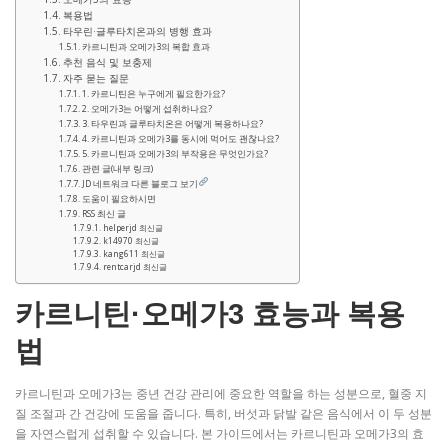
복용법
타우린·글루타치온과의 병행 효과
카르니틴과 오메가3의 복합 효과
추천 음식 및 보충제
자주 묻는 질문
1. 카르니틴은 누구에게 필요한가요?
2. 오메가3는 어떻게 섭취하나요?
3. 타우린과 글루타치온은 어떻게 복용하나요?
4. 카르니틴과 오메가3를 동시에 먹어도 괜찮나요?
5. 카르니틴과 오메가3의 부작용은 무엇인가요?
관련 글(내부 링크)
JD 네트워크 다른 블로그 보기
도움이 필요하시면
RSS 최신 글
helperjd 최신글
k14970 최신글
kang611 최신글
rentcarjd 최신글
카르니틴·오메가3 효능과 복용
법
카르니틴과 오메가3는 중년 건강 관리에 중요한 역할을 하는 성분으로, 혈중 지
질 조절과 간 건강에 도움을 줍니다. 특히, 버섯과 닭발 같은 음식에서 이 두 성분
을 자연스럽게 섭취할 수 있습니다. 본 가이드에서는 카르니틴과 오메가3의 효