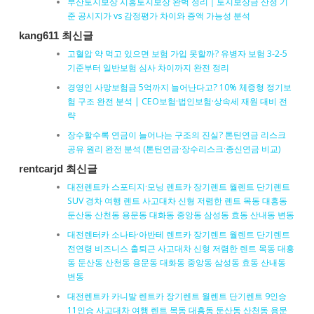
부산토지보상 시흥토지보상 완벽 정리｜토지보상금 산정 기
준 공시지가 vs 감정평가 차이와 증액 가능성 분석
kang611 최신글
고혈압 약 먹고 있으면 보험 가입 못할까? 유병자 보험 3-2-5
기준부터 일반보험 심사 차이까지 완전 정리
경영인 사망보험금 5억까지 늘어난다고? 10% 체증형 정기보
험 구조 완전 분석 | CEO보험·법인보험·상속세 재원 대비 전
략
장수할수록 연금이 늘어나는 구조의 진실? 톤틴연금 리스크
공유 원리 완전 분석 (톤틴연금·장수리스크·종신연금 비교)
rentcarjd 최신글
대전렌트카 스포티지·모닝 렌트카 장기렌트 월렌트 단기렌트
SUV 경차 여행 렌트 사고대차 신형 저렴한 렌트 목동 대흥동
둔산동 산천동 용문동 대화동 중앙동 삼성동 효동 산내동 변동
대전렌터카 소나타·아반테 렌트카 장기렌트 월렌트 단기렌트
전연령 비즈니스 출퇴근 사고대차 신형 저렴한 렌트 목동 대흥
동 둔산동 산천동 용문동 대화동 중앙동 삼성동 효동 산내동
변동
대전렌트카 카니발 렌트카 장기렌트 월렌트 단기렌트 9인승
11인승 사고대차 여행 렌트 목동 대흥동 둔산동 산천동 용문