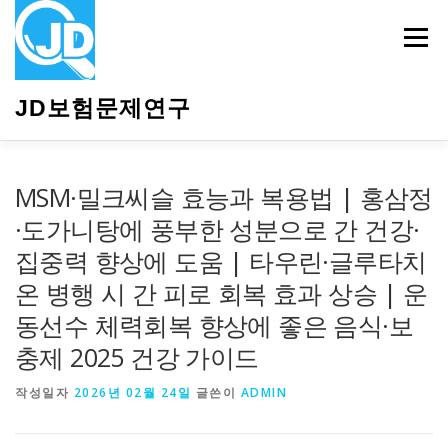
내
용
메뉴
으
로
바
JD보험문제연구
로
가
기
HOME
소개
보험관련정보
상담안내
MSM·밀크씨슬 효능과 복용법 | 홍삼정
·도가니탕에 풍부한 성분으로 간 건강·
집중력 향상에 도움 | 타우린·글루타치
온 병행 시 간 피로 회복 효과 상승 | 운
동선수 체력회복 향상에 좋은 음식·보
충제 2025 건강 가이드
작성일자
2026년 02월 24일
글쓴이
ADMIN