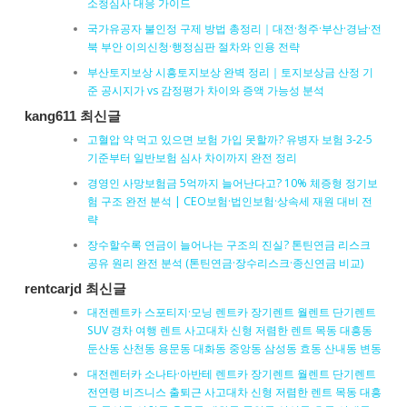
소청심사 대응 가이드
국가유공자 불인정 구제 방법 총정리｜대전·청주·부산·경남·전
북 부안 이의신청·행정심판 절차와 인용 전략
부산토지보상 시흥토지보상 완벽 정리｜토지보상금 산정 기
준 공시지가 vs 감정평가 차이와 증액 가능성 분석
kang611 최신글
고혈압 약 먹고 있으면 보험 가입 못할까? 유병자 보험 3-2-5
기준부터 일반보험 심사 차이까지 완전 정리
경영인 사망보험금 5억까지 늘어난다고? 10% 체증형 정기보
험 구조 완전 분석 | CEO보험·법인보험·상속세 재원 대비 전
략
장수할수록 연금이 늘어나는 구조의 진실? 톤틴연금 리스크
공유 원리 완전 분석 (톤틴연금·장수리스크·종신연금 비교)
rentcarjd 최신글
대전렌트카 스포티지·모닝 렌트카 장기렌트 월렌트 단기렌트
SUV 경차 여행 렌트 사고대차 신형 저렴한 렌트 목동 대흥동
둔산동 산천동 용문동 대화동 중앙동 삼성동 효동 산내동 변동
대전렌터카 소나타·아반테 렌트카 장기렌트 월렌트 단기렌트
전연령 비즈니스 출퇴근 사고대차 신형 저렴한 렌트 목동 대흥