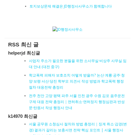
토지보상문제 해결은 JD행정사사무소가 함께합니다
RSS 최신 글
helperjd 최신글
사업자 주소가 필요한 분들을 위한 소사무실·비상주 사무실 임
대 안내 (대전 중구)
학교폭력 피해자 보호조치 어떻게 받을까? 논산·계룡·공주·청
양·보령·서산·당진 학부모 의견서 작성 방법과 학교폭력 행정
절차 대응전략 총정리
전주 천안 고양 평택 파주 서울 인천 광주 수원 김포 음주운전
구제 대응 전략 총정리｜면허취소·면허정지 행정심판과 반성
문·탄원서 작성 행정사 안내
k14970 최신글
서울 공무원 소청심사 절차와 방법 총정리｜징계 취소·감경(변
경) 결과가 갈리는 보충서면 전략 핵심 포인트 | 서울 행정사