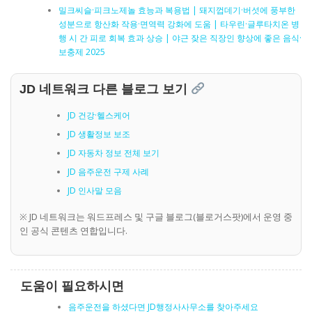
밀크씨슬·피크노제놀 효능과 복용법 | 돼지껍데기·버섯에 풍부한
성분으로 항산화 작용·면역력 강화에 도움 | 타우린·글루타치온 병
행 시 간 피로 회복 효과 상승 | 야근 잦은 직장인 향상에 좋은 음식·
보충제 2025
JD 네트워크 다른 블로그 보기
JD 건강·헬스케어
JD 생활정보 보조
JD 자동차 정보 전체 보기
JD 음주운전 구제 사례
JD 인사말 모음
※ JD 네트워크는 워드프레스 및 구글 블로그(블로거스팟)에서 운영 중
인 공식 콘텐츠 연합입니다.
도움이 필요하시면
음주운전을 하셨다면 JD행정사사무소를 찾아주세요