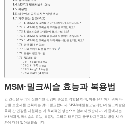
MSM과 밀크씨슬의 효능
복용법
타우린과 글루타치온 병행 효과
자주 묻는 질문(FAQ)
1. MSM과 밀크씨슬은 어떤 사람에게 추천되나요?
2. MSM과 밀크씨슬의 부작용은 무엇인가요?
3. 밀크씨슬은 간 질환에 효과가 있나요?
4. MSM과 밀크씨슬을 동시에 복용해도 괜찮나요?
5. MSM과 밀크씨슬의 최적 복용 시간은 언제인가요?
관련 글(내부 링크)
JD 네트워크 다른 블로그 보기
도움이 필요하시면
RSS 최신 글
helperjd 최신글
k14970 최신글
kang611 최신글
rentcarjd 최신글
MSM·밀크씨슬 효능과 복용법
간 건강은 우리의 전반적인 건강에 중요한 역할을 하며, 이를 유지하기 위해 다
양한 보충제를 섭취하는 것이 필요합니다. MSM(메틸설포닐메탄)과 밀크씨슬은
특히 간 건강을 지원하는 데 효과적인 성분으로 알려져 있습니다. 이 글에서는
MSM과 밀크씨슬의 효능, 복용법, 그리고 타우린과 글루타치온과의 병행 시 효
과에 대해 알아보겠습니다.