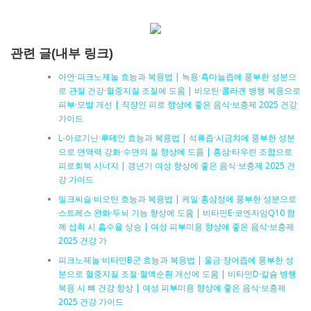
관련 글(내부 링크)
아연·피크노제놀 효능과 복용법 | 녹용·흑마늘즙에 풍부한 성분으
로 관절 건강·혈중지질 조절에 도움 | 비오틴·콜라겐 병행 복용으로
피부·모발 개선 | 직장인 피로 향상에 좋은 음식·보충제 2025 건강
가이드
L-아르기닌·루테인 효능과 복용법 | 석류즙·시금치에 풍부한 성분
으로 면역력 강화·수면의 질 향상에 도움 | 홍삼·타우린 조합으로
피로회복 시너지 | 갱년기 여성 향상에 좋은 음식·보충제 2025 건
강 가이드
밀크씨슬·비오틴 효능과 복용법 | 케일·홍삼정에 풍부한 성분으로
스트레스 완화·두뇌 기능 향상에 도움 | 비타민E·코엔자임Q10 함
께 섭취 시 흡수율 상승 | 여성 피부미용 향상에 좋은 음식·보충제
2025 건강 가
피크노제놀·비타민B군 효능과 복용법 | 울금·장어즙에 풍부한 성
분으로 혈중지질 조절·혈액순환 개선에 도움 | 비타민D·칼슘 병행
복용 시 뼈 건강 향상 | 여성 피부미용 향상에 좋은 음식·보충제
2025 건강 가이드