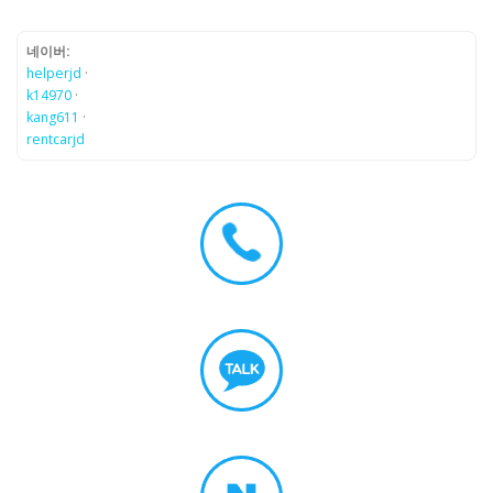
네이버:
helperjd
·
k14970
·
kang611
·
rentcarjd